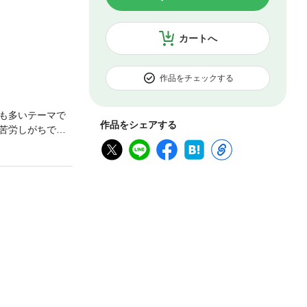
カートへ
作品をチェックする
も多いテーマで
作品をシェアする
苦労しがちで
スパーソンにと
う。本書は、そ
で理論をしっか
易な文章でSTP
いる必読テキス
造第3章 価値伝
 ケース編第6章
3 学習塾C社の