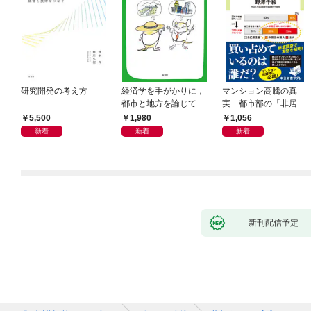
研究開発の考え方
経済学を手がかりに，
マンション高騰の真
都市と地方を論じてみ
実 都市部の「非居住
よう
化」が街を壊す
5,500
1,980
1,056
新着
新着
新着
新刊配信予定