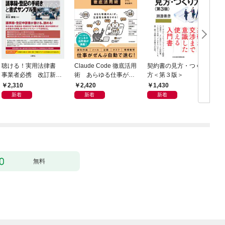
聴ける！実用法律書
Claude Code 徹底活用
契約書の見方・つくり
事業者必携 改訂新
術 あらゆる仕事が爆
方＜第３版＞
版 中小企業のための
速化する
2,310
2,420
1,430
株式会社【株主総会・
新着
新着
新着
取締役会・監査役会】
の議事録・登記の手続
きと書式サンプル集
無料