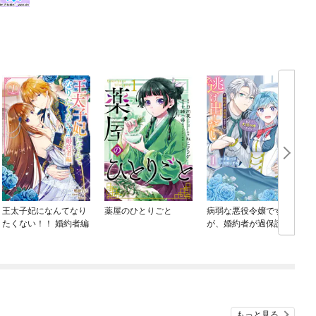
王太子妃になんてなり
薬屋のひとりごと
病弱な悪役令嬢です
たくない！！ 婚約者編
が、婚約者が過保護す
ぎて逃げ出したい(私た
ち犬猿の仲でしたよ
ね！？)
もっと見る