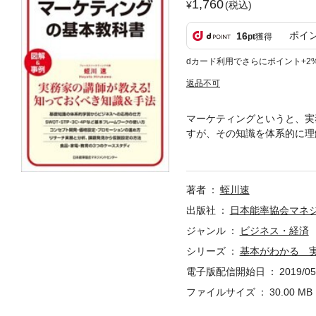
1,760
(税込)
ポイ
16
pt
獲得
dカード利用でさらにポイント+2
返品不可
マーケティングというと、実
すが、その知識を体系的に理
す。また、マーケティングに
っては、体系的に全体像を把
のようなビジネスパーソンに
著者
蛭川速
りと把握し、後半で3つのケ
から最新の動向までを網羅し
出版社
日本能率協会マネ
トです。もくじ各章のポイン
ジャンル
ビジネス・経済
達第4章 マーケティング情
シリーズ
基本がわかる 
Case1 即席麺製造A社の新
新市場開拓付録 マーケター
電子版配信開始日
2019/05
ファイルサイズ
30.00 MB