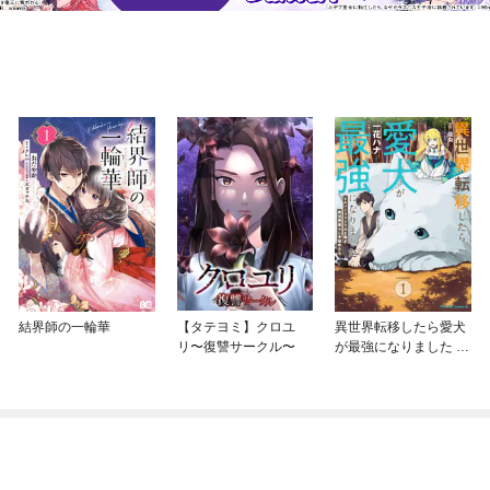
結界師の一輪華
【タテヨミ】クロユ
異世界転移したら愛犬
リ〜復讐サークル〜
が最強になりました ～
シルバーフェンリルと
俺が異世界暮らしを始
めたら～ THE COMIC