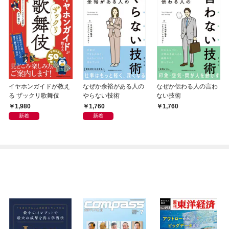
イヤホンガイドが教え
なぜか余裕がある人の
なぜか伝わる人の言わ
る ザックリ歌舞伎
やらない技術
ない技術
1,980
1,760
1,760
新着
新着