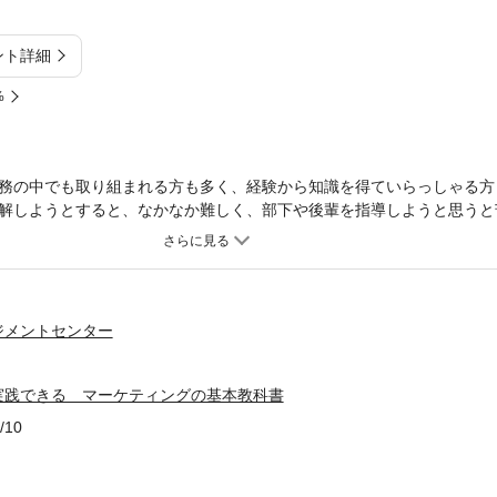
ント詳細
%
務の中でも取り組まれる方も多く、経験から知識を得ていらっしゃる方
解しようとすると、なかなか難しく、部下や後輩を指導しようと思うと
全く携わったことのない方で、異動により担当することになったビジネ
握しておいたほうがスムーズに仕事に取り掛かりやすいといえるでしょ
おくる、マーケティングの全体像を掴むための基礎テキストです。前半
ースを取り上げ、マーケティングが実務で活用される様子を学びます。平
、ビジネスのあらゆるシーンで活用可能な考え方が豊富に盛り込まれて
ジメントセンター
ト 第I部 理論編第1章 マーケティングの基本を学ぶ第2章 価値創
報を集める、分析する、仮説を設定する第5章 戦略をたてる 第II部
実践できる マーケティングの基本教科書
商品企画第7章 Case2 家電メーカーB社の需要創造戦略第8章 Case
虎の巻
/10