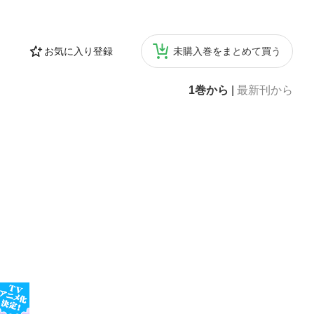
お気に入り登録
未購入巻をまとめて買う
1巻から
|
最新刊から