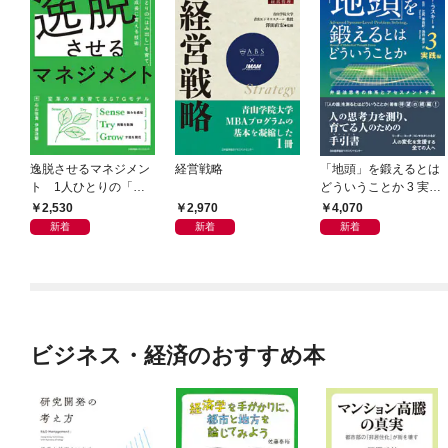
逸脱させるマネジメン
経営戦略
「地頭」を鍛えるとは
ト 1人ひとりの「は
どういうことか 3 実践
み出し」を育て、組織
編 弁証法思考の体系
2,530
2,970
4,070
の成長に変える技術
とアセスメント手法
新着
新着
新着
ビジネス・経済のおすすめ本