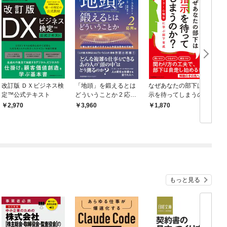
改訂版 ＤＸビジネス検
「地頭」を鍛えるとは
なぜあなたの部下は指
定™公式テキスト
どういうことか 2 応用
示を待ってしまうの
編 仕事に対する新パ
か？ アドラー心理学
2,970
3,960
1,870
ラダイムと弁証法思考
に学ぶ部下育成
の可能性
もっと見る