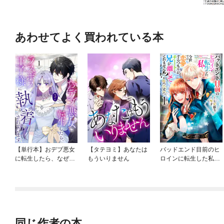
あわせてよく買われている本
【単行本】おデブ悪女
【タテヨミ】あなたは
バッドエンド目前のヒ
に転生したら、なぜか
もういりません
ロインに転生した私、
ラスボス王子様に執着
今世では恋愛するつも
されています
りがチートな兄が離し
てくれません！？@C
OMIC
同じ作者の本