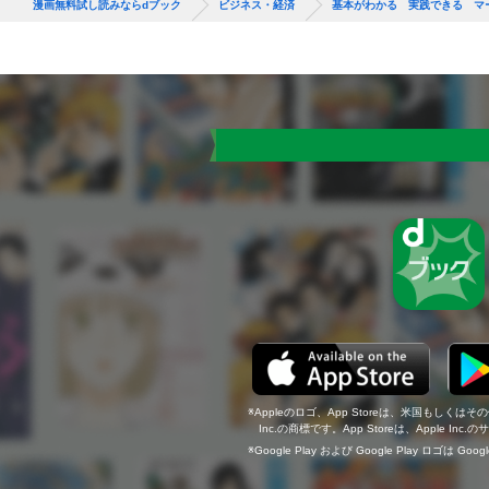
漫画無料試し読みならdブック
ビジネス・経済
基本がわかる 実践できる マ
Appleのロゴ、App Storeは、米国もしくはそ
Inc.の商標です。App Storeは、Apple In
Google Play および Google Play ロゴは Go