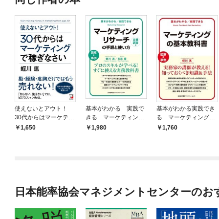
使えないとアウト！
基本がわかる 実践で
基本がわかる実践でき
30代からはマーケティ
きる マーケティング
る マーケティングの
ングで稼ぎなさい
リサーチの手順と使い
基本教科書
1,650
1,980
1,760
方［定量調査編］
日本能率協会マネジメントセンターのお