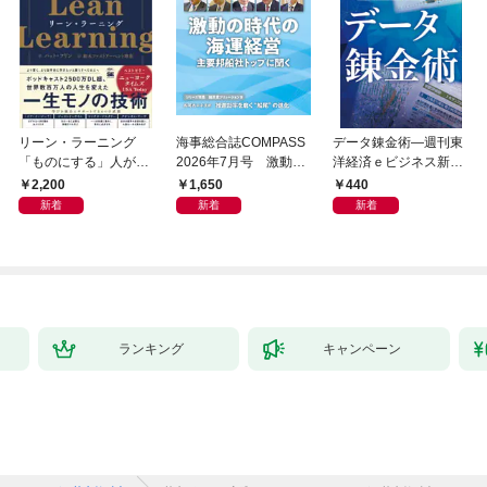
リーン・ラーニング
海事総合誌COMPASS
データ錬金術―週刊東
「ものにする」人が自
2026年7月号 激動の
洋経済ｅビジネス新書
然とやっている 最小の
時代の海運経営 主要
Ｎo.493
2,200
1,650
440
インプットで最大の成
邦船社トップに聞く
新着
新着
新着
果を得る学習法
ランキング
キャンペーン