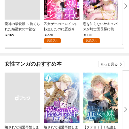
龍神の最愛婚 ～捨てら
乙女ゲーのヒロインに
恋を知らないサキュバ
お金
れた姫巫女の幸福な嫁
転生したのに悪役令嬢
スが騎士団長様に執着
の彼
入り～: 1
の弟（攻略対象外）に
溺愛されるまで: 1
い: 
220
220
1
￥165
執着えっちされるんで
試読フル
試読フル
試
すが！？: 1
女性マンガのおすすめ本
もっと見る
騙されて溺愛再婚しま
騙されて溺愛再婚しま
【タテヨミ】1.転生し
【タ