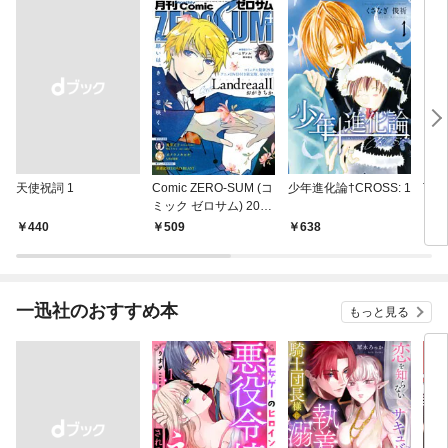
天使祝詞 1
Comic ZERO-SUM (コ
少年進化論†CROSS: 1
TOY
ミック ゼロサム) 2017
年4月号[雑誌]
￥440
509
638
4
一迅社のおすすめ本
もっと見る