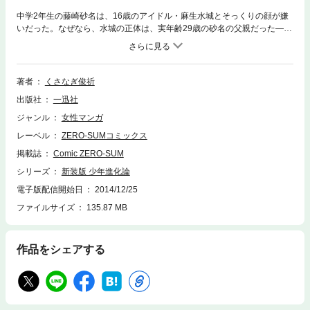
中学2年生の藤崎砂名は、16歳のアイドル・麻生水城とそっくりの顔が嫌
いだった。なぜなら、水城の正体は、実年齢29歳の砂名の父親だった―
―。くさなぎ俊祈が描く大人気シリーズ「少年進化論」。「Pocke」「ク
リムゾン」で連載された「少年進化論」「少年進化論plus」、そして「マ
ーガレット」で連載された「少年進化論」をまとめ、「新装版 少年進化
論」として毎月1冊ずつ刊行中！ カバーイラストはくさなぎ俊祈先生の
著者
くさなぎ俊祈
描き下ろし!!
出版社
一迅社
ジャンル
女性マンガ
レーベル
ZERO-SUMコミックス
掲載誌
Comic ZERO-SUM
シリーズ
新装版 少年進化論
電子版配信開始日
2014/12/25
ファイルサイズ
135.87 MB
作品をシェアする