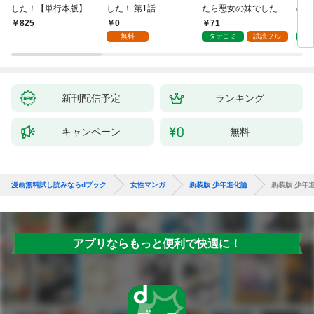
した！【単行本版】 1
した！ 第1話
たら悪女の妹でした
の私
巻
0
71
7
￥825
無料
タテヨミ
試読フル
タ
新刊配信予定
ランキング
キャンペーン
無料
漫画無料試し読みならdブック
女性マンガ
新装版 少年進化論
新装版 少年進
アプリならもっと便利で快適に！