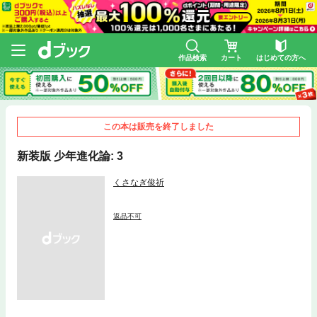
作品検索
カート
はじめての方へ
この本は販売を終了しました
新装版 少年進化論: 3
くさなぎ俊祈
返品不可