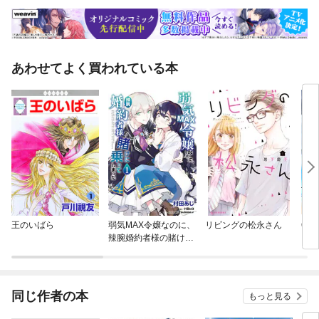
あわせてよく買われている本
王のいばら
弱気MAX令嬢なのに、
リビングの松永さん
60
辣腕婚約者様の賭けに
乗ってしまった
同じ作者の本
もっと見る