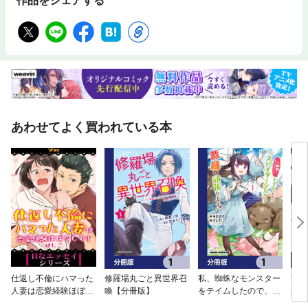
作品をシェアする
あわせてよく買われている本
仕返し不倫にハマった
修羅場丸ごと異世界召
私、蜘蛛なモンスター
女性
人妻は恋愛経験ほぼな
喚【分冊版】
をテイムしたので、ス
人生
しです
パイダーシルクで裁縫