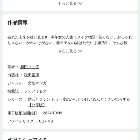
もっと見る
作品情報
破れた未来を縫い直せ!! 中年女の人生リメイク物語!! 若くない。おしゃれ
じゃない。かわいげがない。非モテ女の晶はただいま婚活中。そんな彼女
の抱える過去は…!?
著者
和田フミ江
出版社
秋田書店
ジャンル
女性マンガ
掲載誌
フォアミセス
シリーズ
婚活とミシン もう一度恋がしたいけどめんどくさい気もする
【分冊版】
電子版配信開始日
2024/10/09
ファイルサイズ
6.17 MB