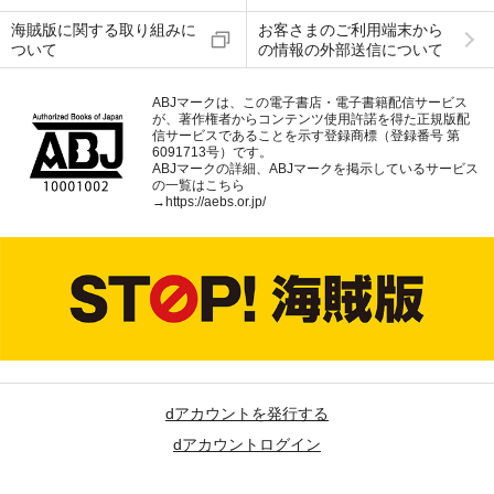
海賊版に関する取り組みに
お客さまのご利用端末から
ついて
の情報の外部送信について
ABJマークは、この電子書店・電子書籍配信サービス
が、著作権者からコンテンツ使用許諾を得た正規版配
信サービスであることを示す登録商標（登録番号 第
6091713号）です。
ABJマークの詳細、ABJマークを掲示しているサービス
の一覧はこちら
→
https://aebs.or.jp/
dアカウントを発行する
dアカウントログイン