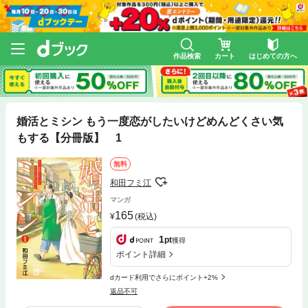
作品検索
カート
はじめての方へ
婚活とミシン もう一度恋がしたいけどめんどくさい気
もする【分冊版】 1
無料
和田フミ江
マンガ
165
(税込)
1
pt
獲得
ポイント詳細
dカード利用でさらにポイント+2%
返品不可