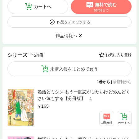
無料で読む
カートへ
09/08まで
作品をチェックする
作品情報へ
シリーズ
全24冊
お気に入り登録
未購入巻をまとめて買う
1巻から
|
最新刊から
婚活とミシン もう一度恋がしたいけどめんどく
さい気もする【分冊版】 1
165
1冊無料
カートへ