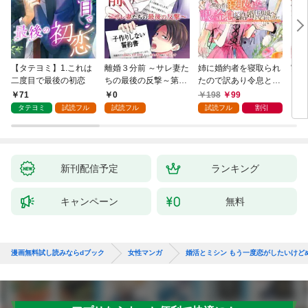
【タテヨミ】1.これは
離婚３分前 ～サレ妻た
姉に婚約者を寝取られ
実は
二度目で最後の初恋
ちの最後の反撃～第1
たので訳あり令息と結
した
話
婚して辺境へと向かい
から
71
0
198
99
2
ます ～苦労の先に待っ
（1
タテヨミ
試読フル
試読フル
試読フル
割引
ていたのは、まさかの
溺愛と幸せでした～
【分冊版】 1
新刊配信予定
ランキング
キャンペーン
無料
漫画無料試し読みならdブック
女性マンガ
婚活とミシン もう一度恋がしたいけど