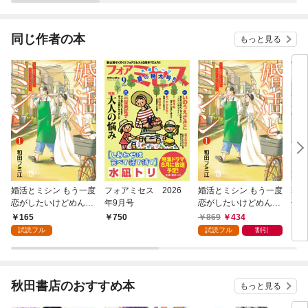
を頑張ります！【分冊
版】
同じ作者の本
もっと見る
婚活とミシン もう一度
フォアミセス 2026
婚活とミシン もう一度
朝子
恋がしたいけどめんど
年9月号
恋がしたいけどめんど
子単
くさい気もする【分冊
くさい気もする 1
165
869
434
750
7
版】 1
試読フル
試読フル
割引
秋田書店のおすすめ本
もっと見る