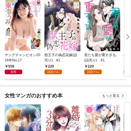
ヤングチャンピオン20
獣王子の偽恋花嫁(話
君たち愛が重すぎる。
桜と
26年No.17
売り) #1
(話売り) #1
559
220
220
2
新着
試読フル
試読フル
試
女性マンガのおすすめ本
もっと見る