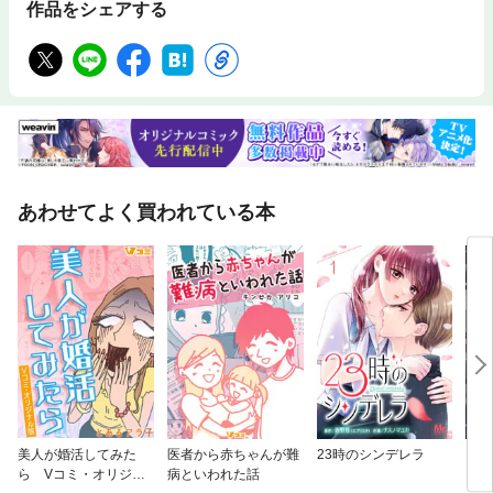
作品をシェアする
あわせてよく買われている本
美人が婚活してみた
医者から赤ちゃんが難
23時のシンデレラ
アン
ら Vコミ・オリジナ
病といわれた話
う 