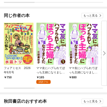
ル版
けな
同じ作者の本
もっと見る
フォアミセス 2026
ママ友にハブられてぼ
ママ友にハブられてぼ
定年
年9月号
っち主婦になりました
っち主婦になりました
い 
【分冊版】 1
【電子単行本】 １
ち～
165
750
880
5
試読フル
秋田書店のおすすめ本
もっと見る