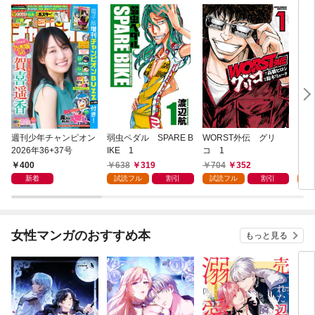
週刊少年チャンピオン
弱虫ペダル SPARE B
WORST外伝 グリ
勇者
2026年36+37号
IKE 1
コ 1
～無
始ま
400
638
319
704
352
2
～(
新着
試読フル
割引
試読フル
割引
試
女性マンガのおすすめ本
もっと見る