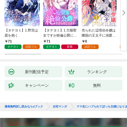
【タテヨミ】1.野茨は
【タテヨミ】1.欠陥聖
売られた辺境伯令嬢は
千鶴
霜を抱く
女ですが絶倫公爵にす
隣国の王太子に溺愛さ
に一
がられています
れる 1
【分
71
71
0
0
家の
タテヨミ
試読フル
タテヨミ
新着
試読フル
新刊配信予定
ランキング
キャンペーン
無料
漫画無料試し読みならdブック
女性マンガ
ママ友にハブられてぼっち主婦になり