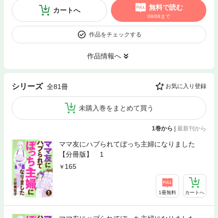
無料で読む
カートへ
08/08まで
作品をチェックする
作品情報へ
シリーズ
全81冊
お気に入り登録
未購入巻をまとめて買う
1巻から
|
最新刊から
ママ友にハブられてぼっち主婦になりました
【分冊版】 1
165
1冊無料
カートへ