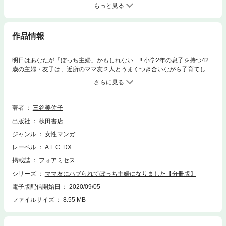
もっと見る
作品情報
明日はあなたが「ぼっち主婦」かもしれない…!! 小学2年の息子を持つ42
歳の主婦・友子は、近所のママ友２人とうまくつき合いながら子育てして
きた。しかし新しく仲間になったリコに、ママ友ランチ会への軽い愚痴を
聞かれてしまい、大ごとにされてしまう。大事なママ友たちから無視さ
れ、仲間からハブられて「ぼっち主婦」へと転落していく友子…。ついに
友子の息子までクラスでハブられて…!?
著者
三谷美佐子
出版社
秋田書店
ジャンル
女性マンガ
レーベル
A.L.C. DX
掲載誌
フォアミセス
シリーズ
ママ友にハブられてぼっち主婦になりました【分冊版】
電子版配信開始日
2020/09/05
ファイルサイズ
8.55 MB