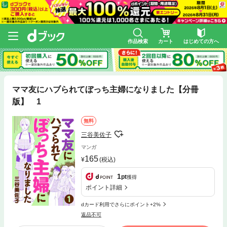
作品検索
カート
はじめての方へ
ママ友にハブられてぼっち主婦になりました【分冊
版】 1
無料
三谷美佐子
マンガ
165
(税込)
1
pt
獲得
ポイント詳細
dカード利用でさらにポイント+2%
返品不可