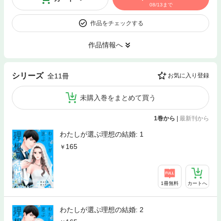
08/13まで
作品をチェックする
作品情報へ
シリーズ
全11冊
お気に入り登録
未購入巻をまとめて買う
1巻から
|
最新刊から
わたしが選ぶ理想の結婚: 1
165
1冊無料
カートへ
わたしが選ぶ理想の結婚: 2