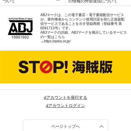
ついて
の情報の外部送信について
ABJマークは、この電子書店・電子書籍配信サービス
が、著作権者からコンテンツ使用許諾を得た正規版配
信サービスであることを示す登録商標（登録番号 第
6091713号）です。
ABJマークの詳細、ABJマークを掲示しているサービス
の一覧はこちら
→
https://aebs.or.jp/
dアカウントを発行する
dアカウントログイン
ページトップへ