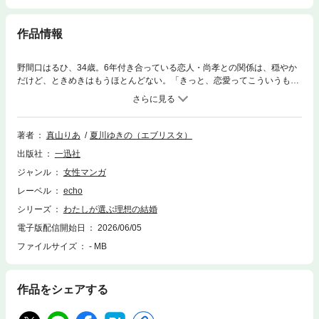
作品情報
野間口はるひ、34歳。6年付き合っている恋人・尚孝との関係は、穏やか
だけど、ときめきはもうほとんどない。「きっと、恋愛ってこういうもの
でしょ？」そう自分に言い聞かせながら、日々の不満には蓋をしていた。
――あの光景を見るまでは。かつて自分に向けていた笑顔で若い女と歩い
ていった、恋人・尚孝。壊れかけた日常にふと現れた、理想のオトコ・間
宮。本当に欲しかったのは、安心？ ときめき？ それとも――
著者
真山りあ
夏川ゆきの（エブリスタ）
出版社
一迅社
ジャンル
女性マンガ
レーベル
echo
シリーズ
わたしが選ぶ理想の結婚
電子版配信開始日
2026/06/05
ファイルサイズ
- MB
作品をシェアする