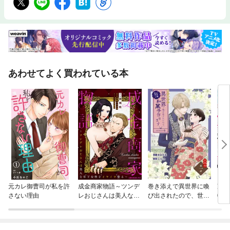
あわせてよく買われている本
元カレ御曹司が私を許
成金商家物語～ツンデ
巻き添えで異世界に喚
冷酷
さない理由
レおじさんは美人な年
び出されたので、世界
0年
下女性をイヤイヤ娶る
観無視して和菓子作り
け中
～
ます【単話】