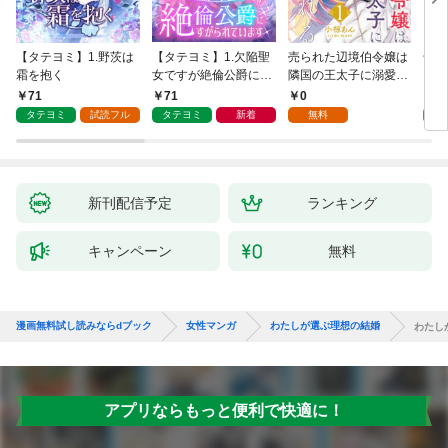
【タテヨミ】1.野茨は
【タテヨミ】1.欠陥聖
売られた辺境伯令嬢は
千鶴
霜を抱く
女ですが絶倫公爵にす
隣国の王太子に溺愛さ
に一
がられています
れる 1
【分
71
71
0
0
家の
タテヨミ
試読フル
タテヨミ
新着
無料
新刊配信予定
ランキング
キャンペーン
無料
漫画無料試し読みならdブック
女性マンガ
わたしが選ぶ理想の結婚
わたし
アプリならもっと便利で快適に！