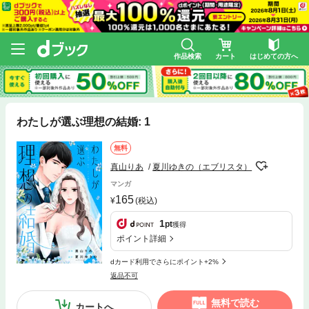
作品検索
カート
はじめての方へ
わたしが選ぶ理想の結婚: 1
無料
真山りあ
夏川ゆきの（エブリスタ）
マンガ
165
(税込)
1
pt
獲得
ポイント詳細
dカード利用でさらにポイント+2%
返品不可
無料で読む
カートへ