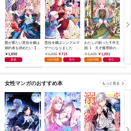
愛が重たい悪役令嬢は
悪役令嬢はシングルマ
わたしの創った千年王
天才
婚約者を諦めたい【特
ザーになりました 双
国: 1 天才魔導師の自
【特
典SS付】
子を引き取りましたが
由気ままな転生無双譚
1,650
1,430
715
1,430
1,001
1,
公爵様からの溺愛は想
【特典SS付】
新着
試読増量
割引
試読増量
割引
試
定外です【特典SS
付】
女性マンガのおすすめ本
もっと見る