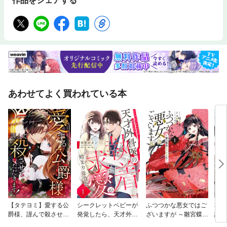
作品をシェアする
あわせてよく買われている本
【タテヨミ】愛する公
シークレットベビーが
ふつつかな悪女ではご
私の
爵様、謹んで殺させて
発覚したら、天才外科
ざいますが ～雛宮蝶鼠
課-
いただきます！
医の執着求愛が始まり
とりかえ伝～
を保