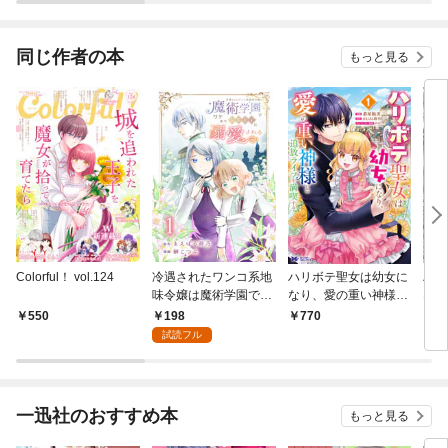
ました【分冊版】
同じ作者の本
もっと見る
Colorful！ vol.124
冷遇されたワンコ系地
ハリボテ聖女は幼女に
ハリ
味令嬢は魔術学園でワ
なり、愛の重い神様と
なり
ケあり女装王子に溺愛
追放ライフを満喫する
追放
198
550
770
1
される 【連載版】１
（コミック） 1
（コ
試読フル
一迅社のおすすめ本
もっと見る