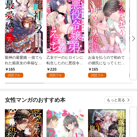
龍神の最愛婚 ～捨てら
乙女ゲーのヒロインに
お金を払うので初めて
恋を
れた姫巫女の幸福な嫁
転生したのに悪役令嬢
の彼氏になってくださ
スが
入り～: 1
の弟（攻略対象外）に
い: 1
溺愛
165
220
165
2
執着えっちされるんで
試読フル
試読フル
試読フル
試
すが！？: 1
女性マンガのおすすめ本
もっと見る