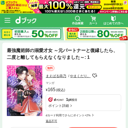
作品検索
カート
はじめての方へ
最強魔術師の溺愛才女 ～元パートナーと復縁したら、
二度と離してもらえなくなりました～: 1
無料
まえばる蒔乃
やまくだり。
マンガ
165
(税込)
1
pt
獲得
ポイント詳細
dカード利用でさらにポイント+2%
返品不可