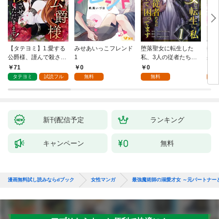
【タテヨミ】1.愛する
みせあいっこフレンド
堕落聖女に転生した
授か
公爵様、謹んで殺させ
1
私、3人の従者たちに
身籠
ていただきます！
抱かれて困ってます 第
して
71
0
0
2
1話
タテヨミ
試読フル
無料
無料
試
新刊配信予定
ランキング
キャンペーン
無料
漫画無料試し読みならdブック
女性マンガ
最強魔術師の溺愛才女 ～元パートナー