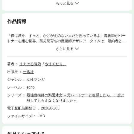
もっと見る
作品情報
「僕は君を、ずっと、かけがえのない人だと思っているよ」魔術師がパー
トナーを組む世界。孤児院育ちの魔術師アザレア・タイムは、婚約者との
結婚までの間、特級魔術師キーリー・シリウスのパートナーを務めてい
た。最後の任務でアザレアをかばったことによりキーリーに負傷させてし
まい、その夜に魔力供給のために肌を重ねてしまった二人。気まずさを残
したままパートナーは解消されるが、互いを忘れることはできなかった―
著者
まえばる蒔乃
やまくだり。
―。そんな中、結婚前夜、彼女の前に再び現れるキーリー。運命の再会か
出版社
一迅社
ら、二人の止まっていた時間が動き出す。
ジャンル
女性マンガ
レーベル
echo
シリーズ
最強魔術師の溺愛才女 ～元パートナーと復縁したら、二度と
離してもらえなくなりました～
電子版配信開始日
2026/06/05
ファイルサイズ
- MB