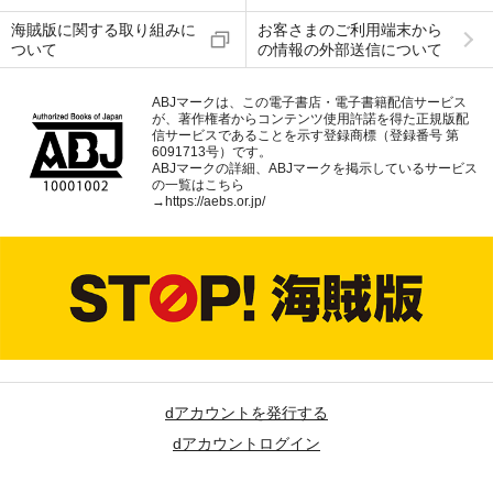
海賊版に関する取り組みに
お客さまのご利用端末から
ついて
の情報の外部送信について
ABJマークは、この電子書店・電子書籍配信サービス
が、著作権者からコンテンツ使用許諾を得た正規版配
信サービスであることを示す登録商標（登録番号 第
6091713号）です。
ABJマークの詳細、ABJマークを掲示しているサービス
の一覧はこちら
→
https://aebs.or.jp/
dアカウントを発行する
dアカウントログイン