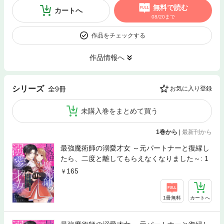
無料で読む
カートへ
08/20まで
作品をチェックする
作品情報へ
シリーズ
全9冊
お気に入り登録
未購入巻をまとめて買う
1巻から
|
最新刊から
最強魔術師の溺愛才女 ～元パートナーと復縁し
たら、二度と離してもらえなくなりました～: 1
165
1冊無料
カートへ