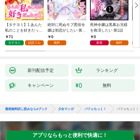
【タテヨミ】1.あんた
絶対に死ぬモブ悪役令
死神令嬢は黒幕お兄様
レベ
私のことを好きだった
嬢は初恋がしたい 第1
を救済したい 第1話
なり
の？
話
71
0
0
0
タテヨミ
試読フル
無料
新着
無料
新刊配信予定
ランキング
キャンペーン
無料
漫画無料試し読みならdブック
少女マンガ
パフェちっく！
パフェちっく！ 
アプリならもっと便利で快適に！