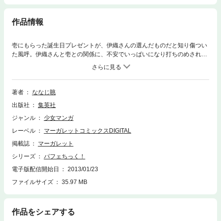
作品情報
壱にもらった誕生日プレゼントが、伊織さんの選んだものだと知り傷つい
た風呼。伊織さんと壱との関係に、不安でいっぱいになり打ちのめされて
しまう。そんな風呼を気遣う大也は…!?
著者
ななじ眺
出版社
集英社
ジャンル
少女マンガ
レーベル
マーガレットコミックスDIGITAL
掲載誌
マーガレット
シリーズ
パフェちっく！
電子版配信開始日
2013/01/23
ファイルサイズ
35.97 MB
作品をシェアする