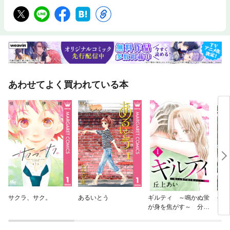
あわせてよく買われている本
サクラ、サク。
あるいとう
ギルティ ～鳴かぬ蛍
今日
が身を焦がす～ 分冊
っ！
版