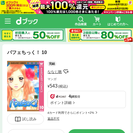
作品検索
カート
はじめての方へ
パフェちっく！ 10
完結
ななじ眺
マンガ
543
(税込)
4
pt
獲得
ポイント詳細
dカード利用でさらにポイント+2%
試し読み
返品不可