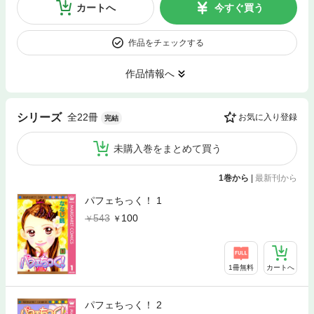
カートへ
今すぐ買う
作品をチェックする
作品情報へ
全22冊
シリーズ
お気に入り登録
完結
未購入巻をまとめて買う
1巻から
|
最新刊から
パフェちっく！ 1
543
100
1冊無料
カートへ
パフェちっく！ 2