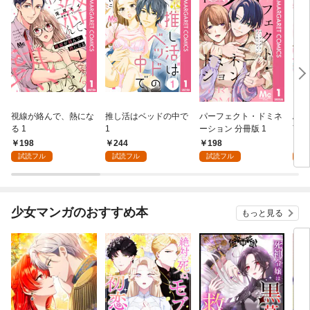
視線が絡んで、熱にな
推し活はベッドの中で
パーフェクト・ドミネ
ふし
る 1
1
ーション 分冊版 1
言っ
198
244
198
2
試読フル
試読フル
試読フル
試
少女マンガのおすすめ本
もっと見る