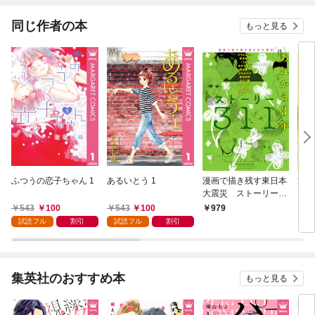
同じ作者の本
もっと見る
ふつうの恋子ちゃん 1
あるいとう 1
漫画で描き残す東日本
漫画
大震災 ストーリー31
大震
1 あれから3年
1
543
100
543
100
979
8
試読フル
割引
試読フル
割引
集英社のおすすめ本
もっと見る