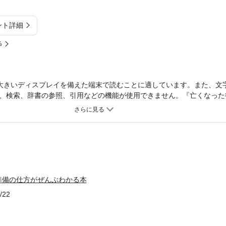
ント詳細
%
大きいディスプレイを備えた端末で読むことに適しています。また、文
、検索、辞書の参照、引用などの機能が使用できません。『亡くなった
前整理と手続きがぜんぶわかる本』のシリーズで、本書のテーマは「実家
固定資産税が6倍に跳ね上がるなど、「実家売却」に注目が集まっていま
や売却の流れを知らないと損をしてしまう可能性が高いのです。本書は
法律などの知識が詰まっており、1冊あれば「実家売却」に関する問題
題を先送りしない・親が亡くなったとき？実家に誰も住んでいない状態
持費の問題や近隣とのトラブル予防といった空き家の管理のポイント 
と・親に家のことを切り出すコツ・実家に関する書類の保管場所や、財
準備の仕方がぜんぶわかる本
境界線・遺言書の確認 など第３章 実家を売る前に知っておくこと・
不動産会社が行う査定の種類、注意点・不動産会社選びのコツ・実家の
/22
ど第４章 実家を売る・相続前と相続後の実家の売却の違い・売り出し
ポイント・不動産売却にかかる一般的な日数 など第５章 実家を相続
続税がかかるケース・小規模宅地名との特例が適用される条件・相続登