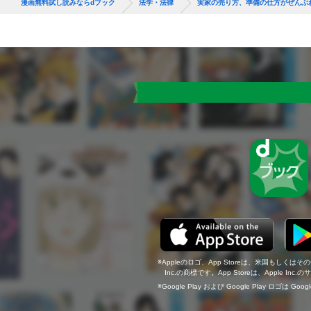
漫画無料試し読みならdブック
法学・法律
実家の売り方、準備の仕方がぜんぶ
Appleのロゴ、App Storeは、米国もしくはそ
Inc.の商標です。App Storeは、Apple In
Google Play および Google Play ロゴは Go