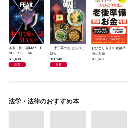
本当に怖い話MAX E
一汁三菜のおぼんのご
おひとりさまの老後準
NDLESS FEAR
はん
備とお金
1,430
1,540
1,870
新着
新着
法学・法律のおすすめ本