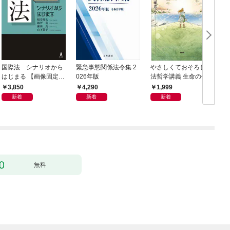
国際法 シナリオから
緊急事態関係法令集 2
やさしくておそろしい
はじまる 【画像固定
026年版
法哲学講義 生命の価値
版】
はみな等しいのか
3,850
4,290
1,999
新着
新着
新着
無料