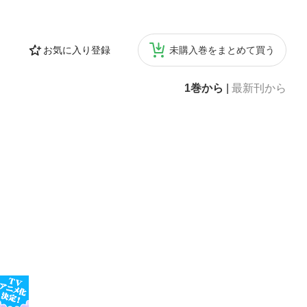
 など第６章 実
方や、庭木や石の
見直すべき？・戸
お気に入り登録
未購入巻をまとめて買う
る？・インスペ
1巻から
|
最新刊から