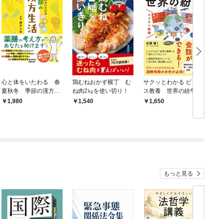
心と体をいたわる 春
鶏むねおかず横丁 む
サクッとわかる ビジネ
夏秋冬 季節の漢方生
ね肉2㎏を使い切り！
ス教養 世界の紛争
活
1,980
1,540
1,650
もっと見る