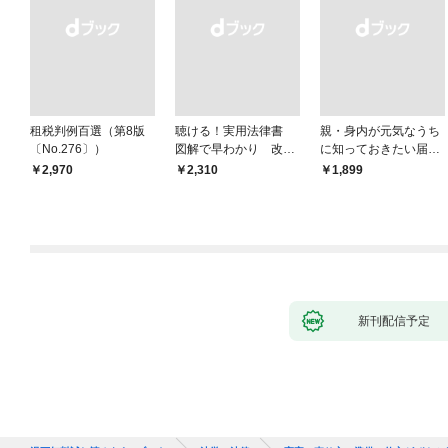
租税判例百選（第8版
聴ける！実用法律書
親・身内が元気なうち
〔No.276〕）
図解で早わかり 改訂
に知っておきたい届
新版 裁判・訴訟の法
出・手続きの準備（き
￥2,970
￥2,310
￥1,899
律がわかる事典
ずな出版）
新刊配信予定