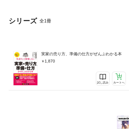
税の申請手続きの流れ・売却
家の片づけで 売却をスムー
扱い など第7章 こんなと
シリーズ
全1冊
建ての築年数はどれくらい影
クションで売却しやすくなる
実家の売り方、準備の仕方がぜんぶわかる本
1,870
試し読み
カートへ