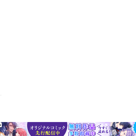
後にかかる税金・トラブルが起きたら税理士や司法書士、弁護士に相談
ズに・実家の物を片づけるコツ、遺品整理のポイント・仏壇の処分の仕
きどうする？ 「実家売却・相続」Ｑ＆Ａ・売れないときは不動産会社を
響する？・古いマンションは売りにくい？・借地に建てた家は売却でき
？など実家売却の準備リスト