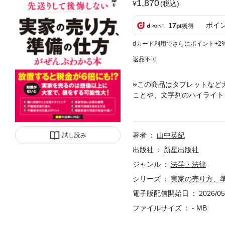
1,870
(税込)
ポイ
17
pt
獲得
dカード利用でさらにポイント+2
返品不可
※この商品はタブレットなど
ことや、文字列のハイライト
け出がずべてわかる本』『生
3年12月、空き家に対する
想像以上に大変で、事前準備
著者
山中英紀
試し読み
ける確認事項や流れ、税制、
できます。第１章 実家の問
出版社
新星出版社
まいの最適なタイミング・維
ジャンル
法学・法律
元気なうちに確認しておくこ
シリーズ
実家の売り方、
重要だけど見逃しがちな家の
実家の相場価格を把握する・
電子版配信開始日
2026/05
用や知っておきたい特例 な
ファイルサイズ
- MB
動産会社と契約を結ぶときの
税や申告・実家を相続して相