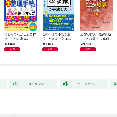
ひと目でわかる超図解
この一冊で不安を解
図表で明快！擬律判断
版 自分と家族の生前
消！空き家・空き地の
ここが境界 ー実務刑
十年 弁護士・税理士
手放し方
法・特別法ー 第３版
1,848
1,672
3,080
が教える全整理と手続
新着
新着
新着
き 絶対に損しない完
全終活マップ
ランキング
キャンペーン