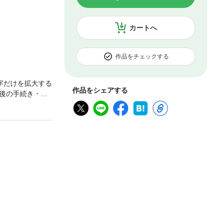
カートへ
作品をチェックする
字だけを拡大する
作品をシェアする
後の手続き・届
の売却」。202
す。実家の売却は
、実家売却にお
を解決することが
になった？実家じ
など第２章 親が
産状況を把握・
実家売却の流れ、
売却にかかる費
価格の決め方・不
・売却したときの
記の流れ・相続