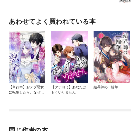
あわせてよく買われている本
【単行本】おデブ悪女
【タテヨミ】あなたは
結界師の一輪華
に転生したら、なぜか
もういりません
ラスボス王子様に執着
されています
同じ作者の本