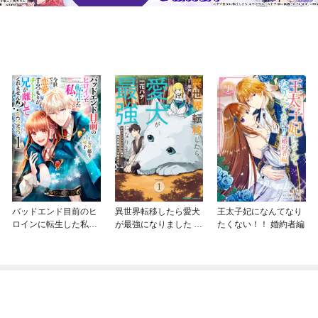
バッドエンド目前のヒ
異世界転移したら愛犬
王太子妃になんてなり
ロインに転生した私、
が最強になりました ～
たくない！！ 婚約者編
今世では恋愛するつも
シルバーフェンリルと
りがチートな兄が離し
俺が異世界暮らしを始
てくれません！？@C
めたら～ THE COMIC
OMIC