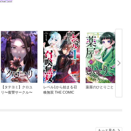
【タテヨミ】クロユ
レベル1から始まる召
薬屋のひとりごと
リ〜復讐サークル〜
喚無双 THE COMIC
もっと見る