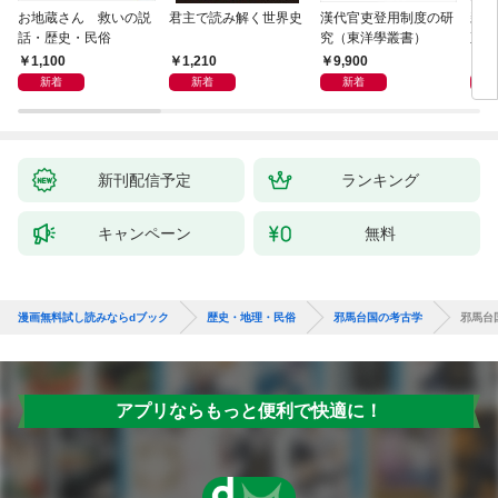
お地蔵さん 救いの説
君主で読み解く世界史
漢代官吏登用制度の研
親
話・歴史・民俗
究（東洋學叢書）
直立
迫る
1,100
1,210
9,900
1,
新着
新着
新着
新刊配信予定
ランキング
キャンペーン
無料
漫画無料試し読みならdブック
歴史・地理・民俗
邪馬台国の考古学
邪馬台
アプリならもっと便利で快適に！