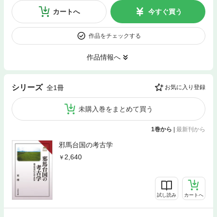
カートへ
今すぐ買う
作品をチェックする
作品情報へ
シリーズ
全1冊
お気に入り登録
未購入巻をまとめて買う
1巻から
|
最新刊から
邪馬台国の考古学
2,640
試し読み
カートへ