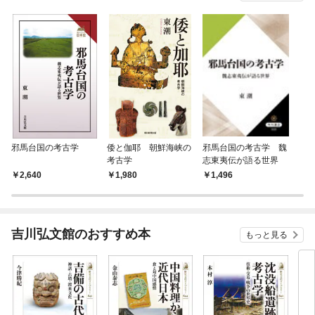
邪馬台国の考古学
倭と伽耶 朝鮮海峡の
邪馬台国の考古学 魏
考古学
志東夷伝が語る世界
2,640
1,980
1,496
吉川弘文館のおすすめ本
もっと見る