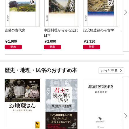
吉備の古代史
中国料理からみる近代
沈没船遺跡の考古学
殿様
日本
1,980
2,090
2,310
2,
新着
新着
新着
歴史・地理・民俗のおすすめ本
もっと見る