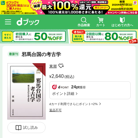
作品検索
カート
はじめての方へ
邪馬台国の考古学
最新刊
東潮
2,640
(税込)
24
pt
獲得
ポイント詳細
dカード利用でさらにポイント+2%
返品不可
試し読み