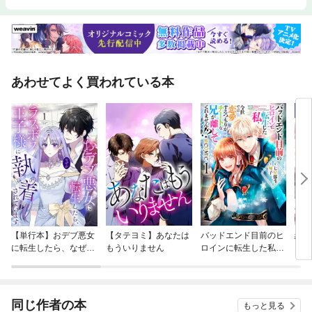
あわせてよく買われている本
【単行本】おデブ悪女
【タテヨミ】あなたは
バッドエンド目前のヒ
結界
に転生したら、なぜか
もういりません
ロインに転生した私、
ラスボス王子様に執着
今世では恋愛するつも
されています
りがチートな兄が離し
てくれません！？@C
OMIC
同じ作者の本
もっと見る