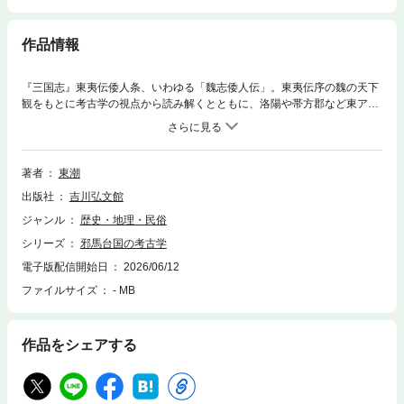
作品情報
『三国志』東夷伝倭人条、いわゆる「魏志倭人伝」。東夷伝序の魏の天下
観をもとに考古学の視点から読み解くとともに、洛陽や帯方郡など東アジ
ア各地でのフィールドワークから東夷伝の世界を再現。邪馬台国の謎に迫
る。
著者
東潮
出版社
吉川弘文館
ジャンル
歴史・地理・民俗
シリーズ
邪馬台国の考古学
電子版配信開始日
2026/06/12
ファイルサイズ
- MB
作品をシェアする