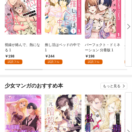
視線が絡んで、熱にな
推し活はベッドの中で
パーフェクト・ドミネ
ふし
る 1
1
ーション 分冊版 1
言っ
198
244
198
2
試読フル
試読フル
試読フル
試
少女マンガのおすすめ本
もっと見る