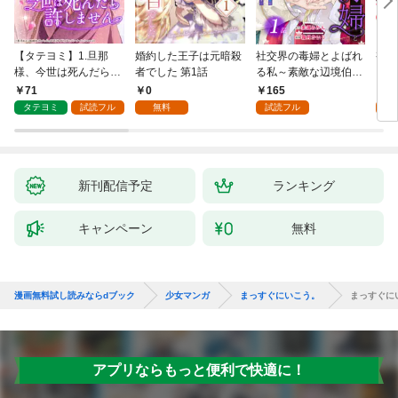
【タテヨミ】1.旦那
婚約した王子は元暗殺
社交界の毒婦とよばれ
視線
様、今世は死んだら許
者でした 第1話
る私～素敵な辺境伯令
る 1
しません
息に腕を折られたの
71
0
165
1
で、責任とってもらい
タテヨミ
試読フル
無料
試読フル
試
ます～［ばら売り］
第1話
新刊配信予定
ランキング
キャンペーン
無料
漫画無料試し読みならdブック
少女マンガ
まっすぐにいこう。
まっすぐにい
アプリならもっと便利で快適に！