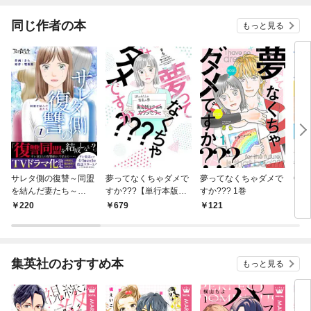
同じ作者の本
もっと見る
サレタ側の復讐～同盟
夢ってなくちゃダメで
夢ってなくちゃダメで
OH
を結んだ妻たち～
すか???【単行本版】
すか??? 1巻
ぐに
（1）
1巻
場合
220
679
121
6
集英社のおすすめ本
もっと見る