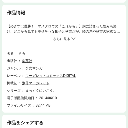
作品情報
【めざすは優勝！ マメタロウの「これから」】胸に詰まった悩みも溶
け、どこから見ても幸せそうな郁子と秋吉だが、陸の弟や秋吉の家族な
ど、まわりが抱える悩みに少々とまどいぎみ。一方、マメタロウも大きな
決意をムネに「フリスビードッグ大会」への出場決める。マメタロウは、
かっこいい犬になることができるのか!? ちょっぴりオトナの男の純情。
ほんわかラブストーリー・第17巻。
著者
きら
出版社
集英社
ジャンル
少女マンガ
レーベル
マーガレットコミックスDIGITAL
掲載誌
別冊マーガレット
シリーズ
まっすぐにいこう。
電子版配信開始日
2014/06/10
ファイルサイズ
32.44 MB
作品をシェアする