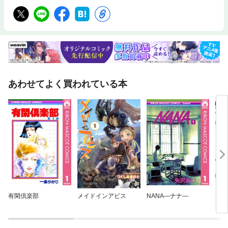
あわせてよく買われている本
有閑倶楽部
メイドインアビス
NANA—ナナ—
きみ