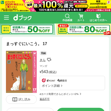
作品検索
カート
はじめての方へ
まっすぐにいこう。 17
完結
きら
マンガ
543
(税込)
4
pt
獲得
ポイント詳細
dカード利用でさらにポイント+2%
試し読み
返品不可