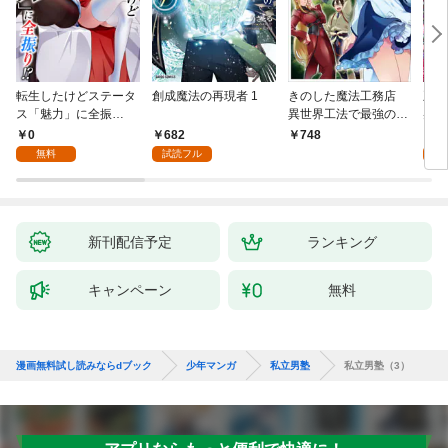
転生したけどステータ
創成魔法の再現者 1
きのした魔法工務店
王位
ス「魅力」に全振
異世界工法で最強の家
兆候
り！？(1)
づくりを（コミック）
入れ
0
682
0
748
１
る。
無料
試読フル
新刊配信予定
ランキング
キャンペーン
無料
漫画無料試し読みならdブック
少年マンガ
私立男塾
私立男塾（3）