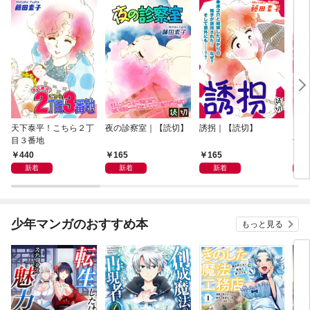
天下泰平！こちら２丁
夜の診察室｜【読切】
誘拐｜【読切】
テレ
目３番地
切】
440
165
165
1
新着
新着
新着
少年マンガのおすすめ本
もっと見る