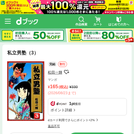
作品検索
カート
はじめての方へ
私立男塾（3）
完結
割引
松田一輝
マンガ
165
(税込)
330
(2026/08/23まで)
1
pt
獲得
ポイント詳細
dカード利用でさらにポイント+2%
返品不可