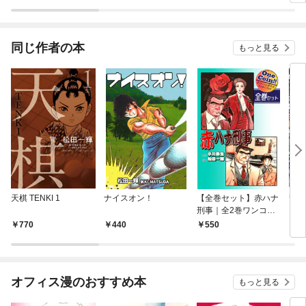
しくいただきます！～
同じ作者の本
もっと見る
天棋 TENKI 1
ナイスオン！
【全巻セット】赤ハナ
龍王
刑事｜全2巻ワンコイ
～
ン！！
770
440
550
4
オフィス漫のおすすめ本
もっと見る