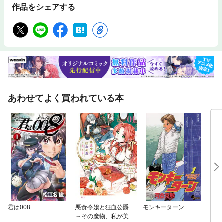
作品をシェアする
あわせてよく買われている本
君は008
悪食令嬢と狂血公爵
モンキーターン
キン
～その魔物、私が美味