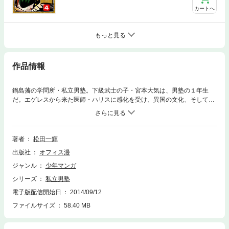
カートへ
もっと見る
作品情報
鍋島藩の学問所・私立男塾。下級武士の子・宮本大気は、男塾の１年生
だ。エゲレスから来た医師・ハリスに感化を受け、異国の文化、そして考
え方を貪欲に学んでいった。時代は幕末。新しい日本人として成長してい
く大気であった。大気たちは佐賀藩の商人などの援助を受け、大気が設計
をした手作りの蒸気船がようやく完成した。今日は進水式。「佐賀の天才
少年が、おっそろしいモノをつくったよ！」という情報は瞬く間に広が
著者
松田一輝
り、進水式の会場は、黒山の人だかりだ。その中には噂を聞きつけた鍋島
出版社
オフィス漫
藩のお姫様の姿も…。そしてついに進水の時。おそるおそる蒸気船を水に
浮かべる大気であったが……それを眺めるハリスの顔は険しかった。果た
ジャンル
少年マンガ
して成功するのか！？ 幕末の日本が変わろうともがいていた時代に繰り
シリーズ
私立男塾
広げられる、熱き男たちの物語！ 第３巻（全８巻）！
電子版配信開始日
2014/09/12
ファイルサイズ
58.40 MB