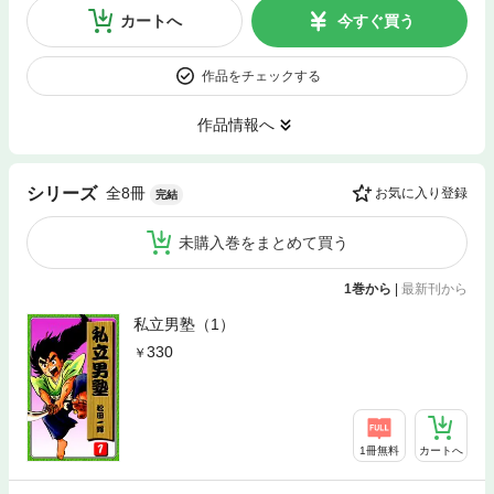
カートへ
今すぐ買う
作品をチェックする
作品情報へ
全8冊
シリーズ
お気に入り登録
完結
未購入巻をまとめて買う
1巻から
|
最新刊から
私立男塾（1）
330
1冊無料
カートへ