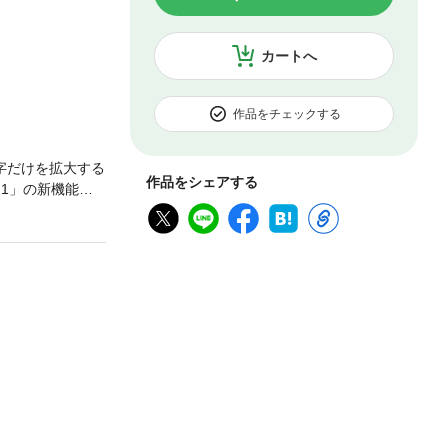
カートへ
作品をチェックする
字だけを拡大する
作品をシェアする
.1」の新機能を
7章、1500以
にできる活用技ま