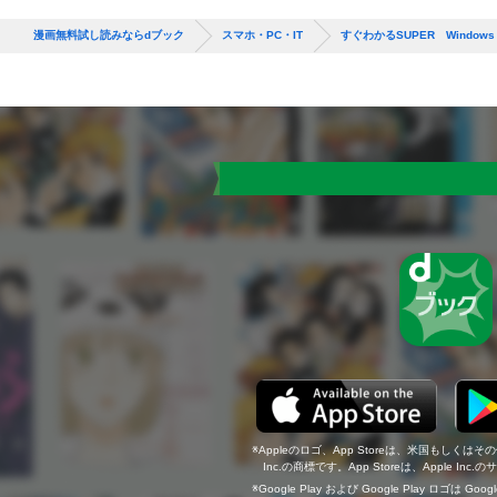
漫画無料試し読みならdブック
スマホ・PC・IT
すぐわかるSUPER Windows
Appleのロゴ、App Storeは、米国もしくはそ
Inc.の商標です。App Storeは、Apple In
Google Play および Google Play ロゴは Go