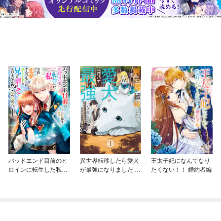
バッドエンド目前のヒ
異世界転移したら愛犬
王太子妃になんてなり
ロインに転生した私、
が最強になりました ～
たくない！！ 婚約者編
今世では恋愛するつも
シルバーフェンリルと
りがチートな兄が離し
俺が異世界暮らしを始
てくれません！？@C
めたら～ THE COMIC
OMIC