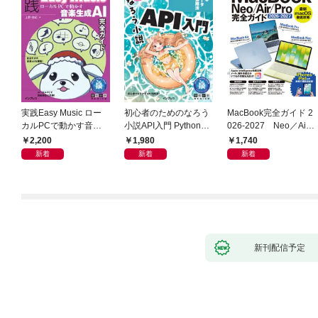
実践Easy Music ロー
初心者のためのなろう
MacBook完全ガイド 2
カルPCで動かす音楽
小説API入門 Pythonで
026-2027 Neo／Air
生成AI完全ガイド
作るデータ活用法
／Pro対応
2,200
1,980
1,740
新着
新着
新着
新刊配信予定