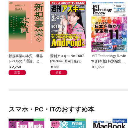
新規事業の本質 世界
週刊アスキーNo.1607
MIT Technology Revie
レベルの「理論」と
(2026年8月4日発行)
w [日本版] 特別編集
「現場知」で描く全体
ポスト都市時代の社会
2,750
366
1,650
地図
デザイン 社会実装都
新着
新着
市 ひろしま
スマホ・PC・ITのおすすめ本