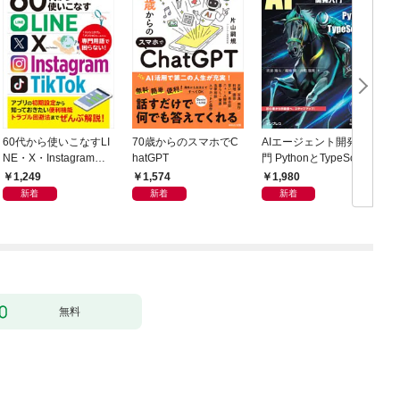
60代から使いこなすLI
70歳からのスマホでC
AIエージェント開発入
NE・X・Instagram・T
hatGPT
門 PythonとTypeScript
ikTok
で学ぶ実践的手法
1,249
1,574
1,980
新着
新着
新着
無料