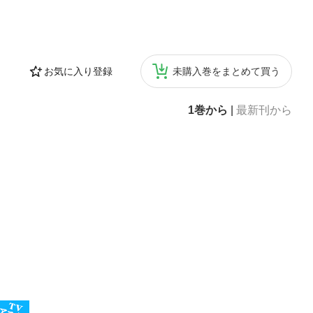
お気に入り登録
未購入巻をまとめて買う
1巻から
|
最新刊から