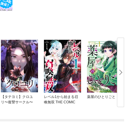
【タテヨミ】クロユ
レベル1から始まる召
薬屋のひとりごと
リ〜復讐サークル〜
喚無双 THE COMIC