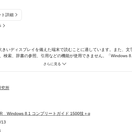
ント詳細
%
大きいディスプレイを備えた端末で読むことに適しています。また、文
検索、辞書の参照、引用などの機能が使用できません。「Windows 8
ジに収録した完全ガイドです。目次と連なる「巻頭インデックス」で、全1
すぐに引けて超便利。「Windows 8」からの変更点や、素早く的確
心者に優しく、上級者も納得のスーパーお役立ちガイドです。
研究所
 Windows 8.1 コンプリートガイド 1500技＋α
/13
B