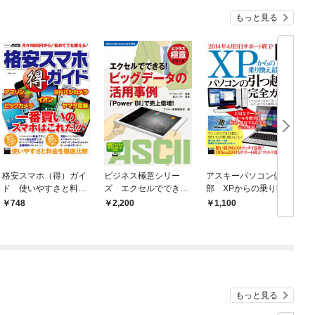
もっと見る
格安スマホ（得）ガイ
ビジネス極意シリー
アスキーパソコン倶楽
す
ド 使いやすさと料金
ズ エクセルででき
部 XPからの乗り換え
8
を徹底比較
る！ ビッグデータの活
最終便！パソコンの引
748
2,200
1,100
用事例 「Power BI」
っ越し完全ガイド ウ
で売上倍増！
ィンドウズ8.1対応／9
8からの乗り換えに
も！
もっと見る