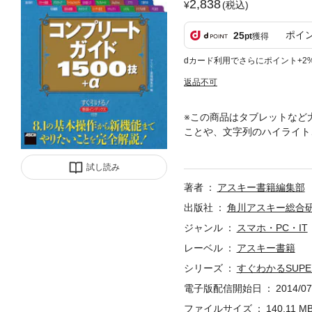
2,838
(税込)
ポイ
25
pt
獲得
dカード利用でさらにポイント+2
返品不可
※この商品はタブレットなど
ことや、文字列のハイライト、
含むすべての操作を640ペー
上の技の中からやりたい操作を
試し読み
で漏らさず解説してあり、初
著者
アスキー書籍編集部
出版社
角川アスキー総合
ジャンル
スマホ・PC・IT
レーベル
アスキー書籍
シリーズ
すぐわかるSUPER
電子版配信開始日
2014/07
ファイルサイズ
140.11 M