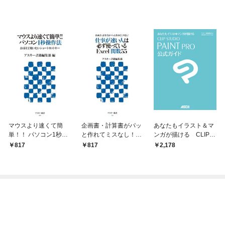
マウスより速くて簡
企画書・計算書がパッ
あなたもイラスト＆マ
単！！ パソコン1秒操
と作れてミスなし！
ンガが描ける CLIP S
作法 おぼえて使いたい
仕事が速い人は必ず使
TUDIO PAINT PRO公
817
817
2,178
ショートカットキー
っているExcel関数55
式ガイド