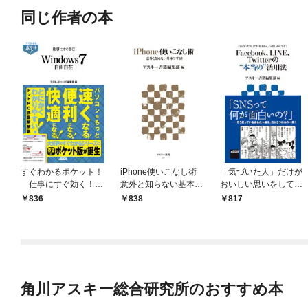
同じ作者の本
すぐわかるポケット！
iPhone使いこなし術
「気づいた人」だけが
仕事にすぐ効く！
意外と知らない基本ワ
おいしい思いをして
Windows7自由自在
ザ85
る！ Facebook、LIN
836
838
817
E、Twitterの“本当の”活
用法
角川アスキー総合研究所のおすすめ本