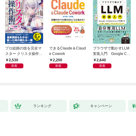
プロ絵師の技を完全マ
できるClaude＆Claud
ブラウザで動かすLLM
スター クリスタ操作術
e Cowork
実装入門 Google Col
決定版 改訂2版 CLIP S
aboratoryで実践するL
2,530
2,200
2,640
TUDIO PAINT PRO/E
LM・RAG・ファイン
新着
新着
新着
X/iPad対応
チューニング
ランキング
キャンペーン