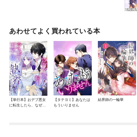
あわせてよく買われている本
【単行本】おデブ悪女
【タテヨミ】あなたは
結界師の一輪華
に転生したら、なぜか
もういりません
ラスボス王子様に執着
されています