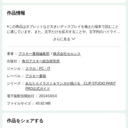
作品情報
※この商品はタブレットなど大きいディスプレイを備えた端末で読むこと
に適しています。また、文字だけを拡大することや、文字列のハイライ
ト、検索、辞書の参照、引用などの機能が使用できません。CLIP STUDIO
PAINTは、廉価なのに多機能・高性能、驚くほど快適に絵が描けるペイン
トツールです。本書では、基本操作はもちろん、各ツールの機能・役割・
設定を徹底解説しました。巻末のメイキング講座では実践に即したツール
著者
アスキー書籍編集部
株式会社セルシス
類の使い分けや設定を学べます。本書の章構成…「10分でわかるCLIP ST
出版社
角川アスキー総合研究所
UDIO PAINT完全マスター」「ツールについての基礎知識」「覚えておき
たい基本的な操作法」「便利で役立つ作画支援機能」「CLIP STUDIO PAI
ジャンル
スマホ・PC・IT
NT作画講座」 ［本書は2012年8月発行の紙の本（底本）を電子書籍化し
レーベル
アスキー書籍
たものです。掲載情報は底本刊行当時のものです］
シリーズ
あなたもイラスト＆マンガが描ける CLIP STUDIO PAINT
PRO公式ガイド
電子版配信開始日
2014/10/14
ファイルサイズ
45.82 MB
作品をシェアする