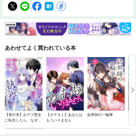
あわせてよく買われている本
【単行本】おデブ悪女
【タテヨミ】あなたは
結界師の一輪華
バッ
に転生したら、なぜか
もういりません
ロイ
ラスボス王子様に執着
今世
されています
りが