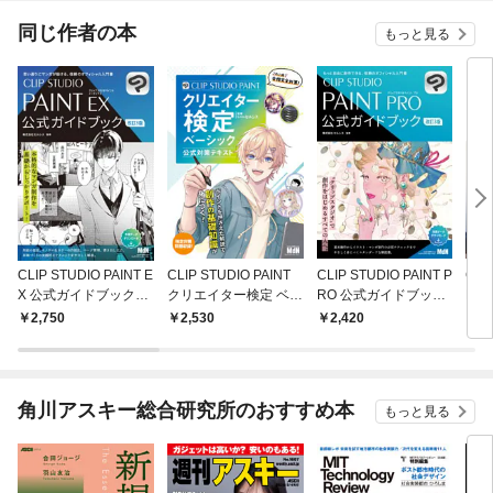
てく
OMI
同じ作者の本
もっと見る
CLIP STUDIO PAINT E
CLIP STUDIO PAINT
CLIP STUDIO PAINT P
CLI
X 公式ガイドブック
クリエイター検定 ベー
RO 公式ガイドブック
RO
改訂3版
シック 公式対策テキス
改訂3版
改訂
2,750
2,530
2,420
2,
ト
角川アスキー総合研究所のおすすめ本
もっと見る