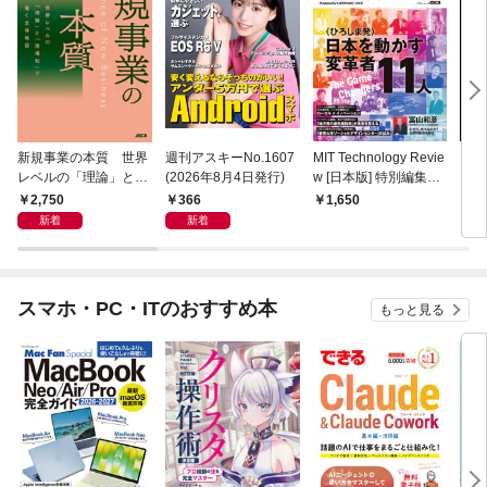
新規事業の本質 世界
週刊アスキーNo.1607
MIT Technology Revie
ラー
レベルの「理論」と
(2026年8月4日発行)
w [日本版] 特別編集
プリ 
「現場知」で描く全体
ポスト都市時代の社会
2,750
366
1,650
1,
地図
デザイン 社会実装都
新着
新着
市 ひろしま
スマホ・PC・ITのおすすめ本
もっと見る