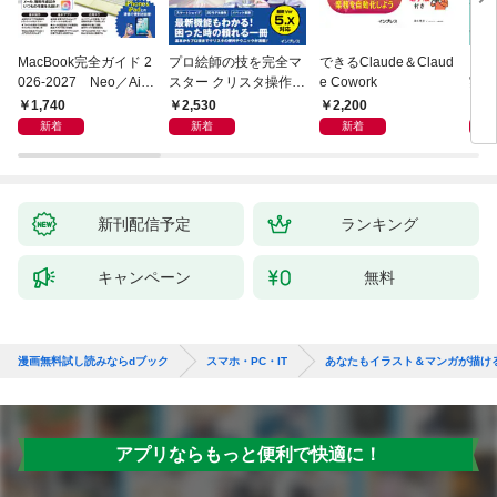
MacBook完全ガイド 2
プロ絵師の技を完全マ
できるClaude＆Claud
ブラ
026-2027 Neo／Air
スター クリスタ操作術
e Cowork
実装入
／Pro対応
決定版 改訂2版 CLIP S
abo
1,740
2,530
2,200
2,
TUDIO PAINT PRO/E
LM
新着
新着
新着
X/iPad対応
チュ
新刊配信予定
ランキング
キャンペーン
無料
漫画無料試し読みならdブック
スマホ・PC・IT
あなたもイラスト＆マンガが描ける CL
アプリならもっと便利で快適に！