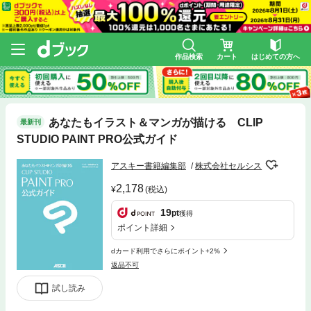
作品検索
カート
はじめての方へ
あなたもイラスト＆マンガが描ける CLIP
最新刊
STUDIO PAINT PRO公式ガイド
アスキー書籍編集部
株式会社セルシス
2,178
(税込)
19
pt
獲得
ポイント詳細
dカード利用でさらにポイント+2%
返品不可
試し読み