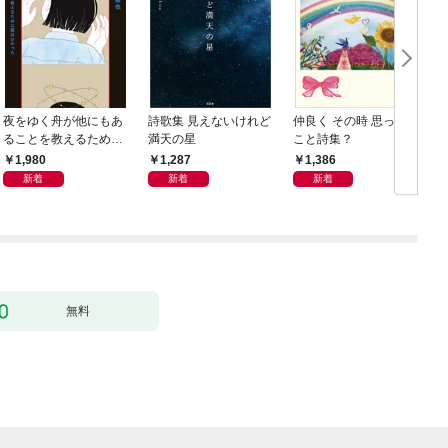
夜をゆく舟が他にもあ
詩歌集 見えないけれど
仲良く その時 思った
ることを教えるために
満天の星
こと詩集？
歌はひかった
1,980
1,287
1,386
新着
新着
新着
無料