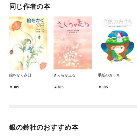
同じ作者の本
絵をかく夕日
さくらが走る
手紙のおうち
385
385
385
銀の鈴社のおすすめ本