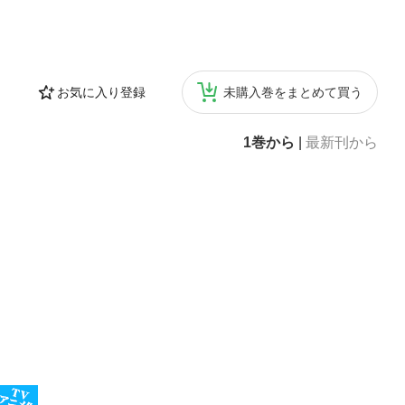
お気に入り登録
未購入巻をまとめて買う
1巻から
|
最新刊から