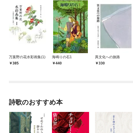
万葉野の花水彩画集(1)
海鳴りの石1
異文化への旅路
385
440
330
詩歌のおすすめ本