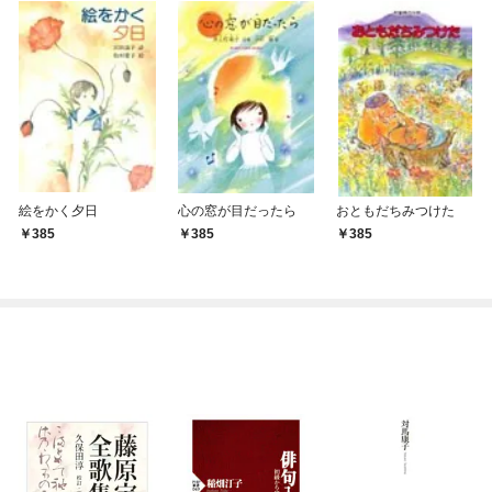
絵をかく夕日
心の窓が目だったら
おともだちみつけた
385
385
385