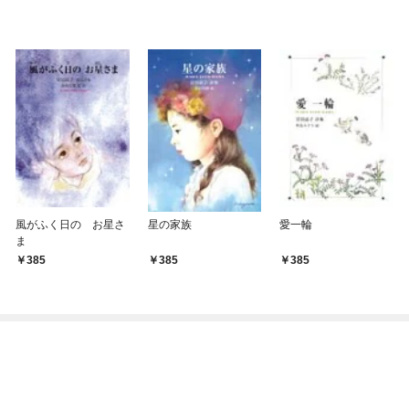
風がふく日の お星さ
星の家族
愛一輪
ま
385
385
385