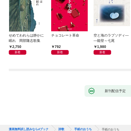
せめてわれらは静かに
チョコレート革命
空と海のラプソディ―
眠れ 岡部隆志歌集
―能登～七尾
2,750
792
1,980
新着
新着
新着
新刊配信予定
漫画無料試し読みならdブック
詩歌
手紙のおうち
手紙のおうち