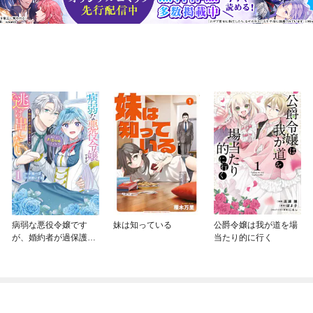
病弱な悪役令嬢です
妹は知っている
公爵令嬢は我が道を場
が、婚約者が過保護す
当たり的に行く
ぎて逃げ出したい(私た
ち犬猿の仲でしたよ
ね！？)