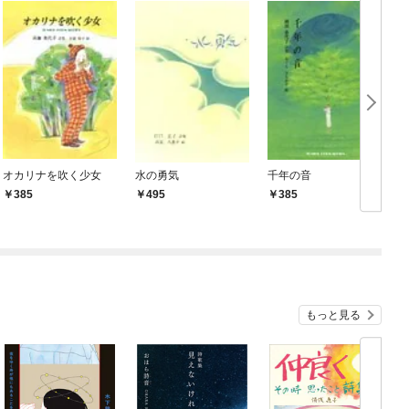
オカリナを吹く少女
水の勇気
千年の音
385
495
385
もっと見る