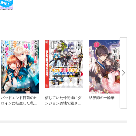
バッドエンド目前のヒ
信じていた仲間達にダ
結界師の一輪華
ロインに転生した私、
ンジョン奥地で殺され
今世では恋愛するつも
かけたがギフト『無限
りがチートな兄が離し
ガチャ』でレベル９９
てくれません！？@C
９９の仲間達を手に入
OMIC
れて元パーティーメン
バーと世界に復讐＆