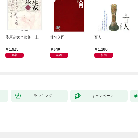
藤原定家全歌集 上
俳句入門
百人
1,925
640
1,100
新着
新着
新着
ランキング
キャンペーン