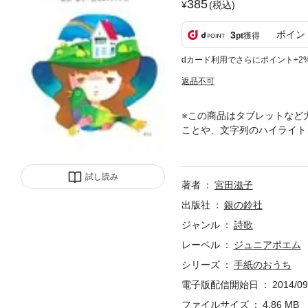
385
(税込)
ポイン
3
pt
獲得
dカード利用でさらにポイント+2
返品不可
※この商品はタブレットなど
ことや、文字列のハイライト
に・・・”サトウハチロー師
すがら、ひっそり咲いた小さ
試し読み
著者
宮田滋子
出版社
銀の鈴社
ジャンル
詩歌
レーベル
ジュニアポエム
シリーズ
手紙のおうち
電子版配信開始日
2014/09
ファイルサイズ
4.86 MB