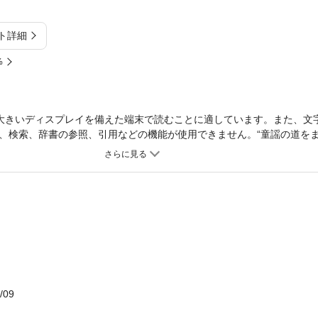
ト詳細
%
大きいディスプレイを備えた端末で読むことに適しています。また、文
、検索、辞書の参照、引用などの機能が使用できません。“童謡の道を
匠の、私へのお言葉どおりにぽつぽつと二十二年、今日まで歩いてまい
な草花を摘んで束ねたのが、この童謡集「手紙のおうち」です。―あと
/09