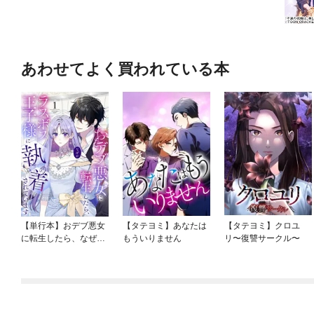
あわせてよく買われている本
【単行本】おデブ悪女
【タテヨミ】あなたは
【タテヨミ】クロユ
に転生したら、なぜか
もういりません
リ〜復讐サークル〜
ラスボス王子様に執着
されています