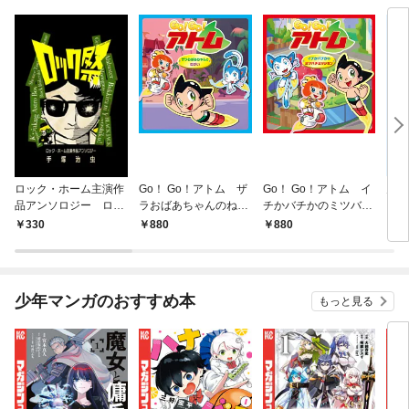
ロック・ホーム主演作
Go！ Go！アトム ザ
Go！ Go！アトム イ
火の
品アンソロジー ロッ
ラおばあちゃんのねが
チかバチかのミツバチ
ク祭（フェスティバ
い
ミッション
330
880
880
3
ル）
少年マンガのおすすめ本
もっと見る