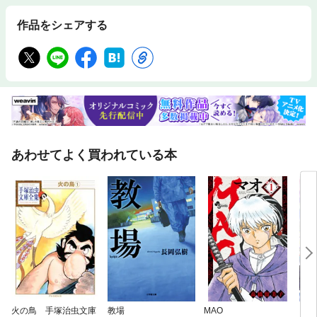
作品をシェアする
あわせてよく買われている本
火の鳥 手塚治虫文庫
教場
MAO
【単