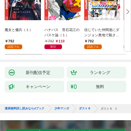
魔女と傭兵（１）
ハナバス 苔石花江の
信じていた仲間達にダ
追放
バスケ論（１）
ンジョン奥地で殺され
『自
かけたがギフト『無限
領地
792
792
110
792
7
ガチャ』でレベル９９
強の
試読フル
割引
試読フル
試
９９の仲間達を手に入
～最
れて元パーティーメン
で始
バーと世界に復讐＆
拓ス
『ざまぁ！』します！
（１
（１）
新刊配信予定
ランキング
キャンペーン
無料
漫画無料試し読みならdブック
少年マンガ
ダスト８
ダスト８ 2