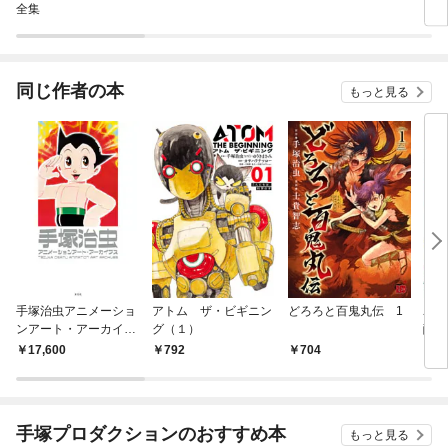
全集
に転
ラス
され
同じ作者の本
もっと見る
手塚治虫アニメーショ
アトム ザ・ビギニン
どろろと百鬼丸伝 1
ユニ
ンアート・アーカイブ
グ（１）
醒編
ス
17,600
792
704
2,
手塚プロダクションのおすすめ本
もっと見る