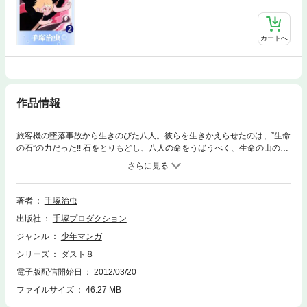
カートへ
作品情報
旅客機の墜落事故から生きのびた八人。彼らを生きかえらせたのは、”生命
の石”の力だった!! 石をとりもどし、八人の命をうばうべく、生命の山の守
り役キキモラは旅立った!!生と死のドラマが展開する異色作、第1弾!
著者
手塚治虫
出版社
手塚プロダクション
ジャンル
少年マンガ
シリーズ
ダスト８
電子版配信開始日
2012/03/20
ファイルサイズ
46.27 MB