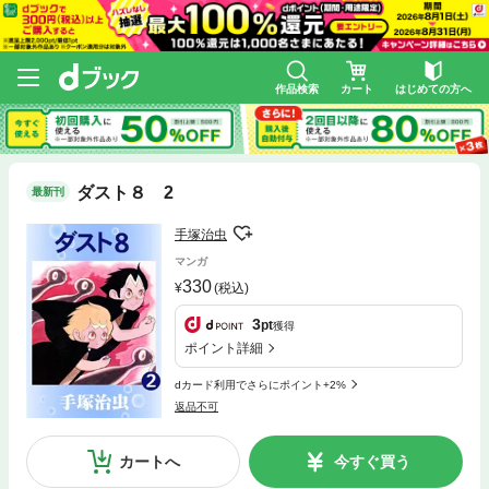
作品検索
カート
はじめての方へ
ダスト８ 2
最新刊
手塚治虫
マンガ
330
(税込)
3
pt
獲得
ポイント詳細
dカード利用でさらにポイント+2%
返品不可
カートへ
今すぐ買う