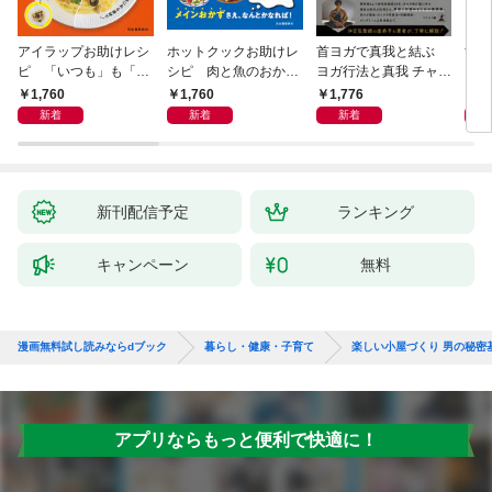
アイラップお助けレシ
ホットクックお助けレ
首ヨガで真我と結ぶ
すご
ピ 「いつも」も「も
シピ 肉と魚のおか
ヨガ行法と真我 チャク
クニ
しも」もおいしい！
ず 少ない材料＆調味
ラと真我の関係 クンダ
した
1,760
1,760
1,776
1,
料で、あとはスイッチ
リーニ上昇体験 次元上
新着
新着
新着
ポン！
昇と真我の関係
新刊配信予定
ランキング
キャンペーン
無料
漫画無料試し読みならdブック
暮らし・健康・子育て
楽しい小屋づくり 男の秘密
アプリならもっと便利で快適に！