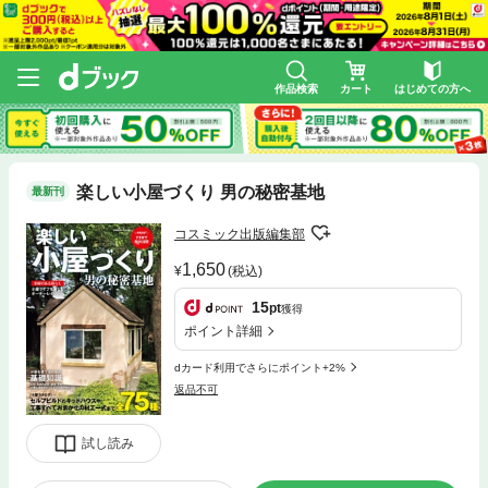
作品検索
カート
はじめての方へ
楽しい小屋づくり 男の秘密基地
最新刊
コスミック出版編集部
1,650
(税込)
15
pt
獲得
ポイント詳細
dカード利用でさらにポイント+2%
返品不可
試し読み