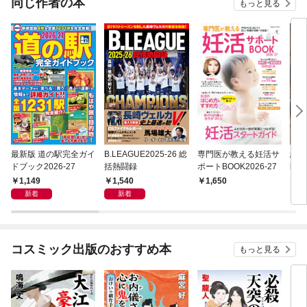
同じ作者の本
もっと見る
最新版 道の駅完全ガイ
B.LEAGUE2025-26 総
専門医が教える妊活サ
絶版
ドブック2026-27
括熱闘録
ポートBOOK2026-27
l.3
1,149
1,540
1,650
1,
新着
新着
コスミック出版のおすすめ本
もっと見る