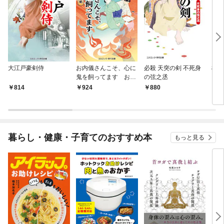
大江戸豪剣侍
お内儀さんこそ、心に
必殺 天突の剣 不死身
極道
鬼を飼ってます おけ
の弦之丞
いの戯作手帖
814
924
880
8
暮らし・健康・子育てのおすすめ本
もっと見る