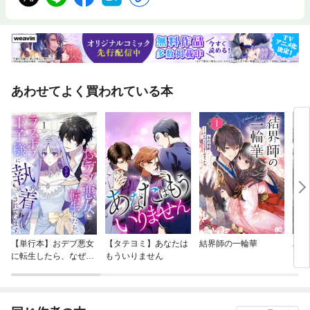
あわせてよく買われている本
【単行本】おデブ悪女
【タテヨミ】あなたは
結界師の一輪華
バッ
に転生したら、なぜか
もういりません
ロイ
ラスボス王子様に執着
今世
されています
りが
てく
OMI