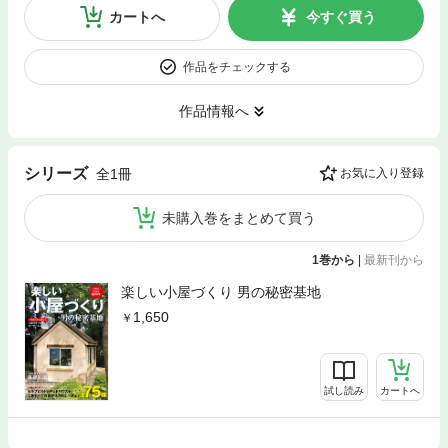
カートへ
今すぐ買う
作品をチェックする
作品情報へ
シリーズ
全1冊
お気に入り登録
未購入巻をまとめて買う
1巻から
|
最新刊から
楽しい小屋づくり 男の秘密基地
1,650
試し読み
カートへ