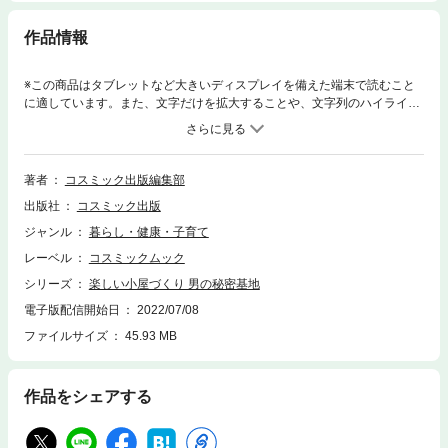
作品情報
※この商品はタブレットなど大きいディスプレイを備えた端末で読むこと
に適しています。また、文字だけを拡大することや、文字列のハイライ
ト、検索、辞書の参照、引用などの機能が使用できません。セルフビルド
のキットハウスから工事すべておまかせの材工一式まで あなたの「秘密
基地」建設計画を支援【企画1】●発見!!小屋のある暮らし→オーナー10人
の充実した小屋ライフに迫りつつ、「先輩」からアドバイスをいただく!
著者
コスミック出版編集部
【企画2】●キットハウスをサンプルに学ぶ!小屋の基礎知識小屋の工法/小
出版社
コスミック出版
屋の構造/小屋づくりに必要な道具小屋づくりの流れ/小屋の塗装/メンテナ
ンス/Q&Aで知る「小屋建設に必要な法律」【企画3】●キットハウス&材工
ジャンル
暮らし・健康・子育て
一式の小屋カタログ→工務店、ハウスメーカー、ビルダーの人気・定番の
レーベル
コスミックムック
小屋75種を紹介・工法/寸法/コスト/間取り などのスペックを掲載・オプ
ションを使った小屋のアレンジを提案
シリーズ
楽しい小屋づくり 男の秘密基地
電子版配信開始日
2022/07/08
ファイルサイズ
45.93 MB
作品をシェアする