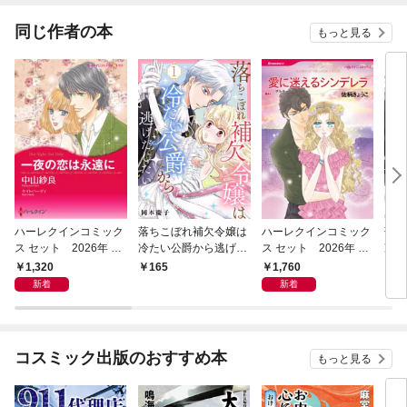
同じ作者の本
もっと見る
ハーレクインコミック
落ちこぼれ補欠令嬢は
ハーレクインコミック
落ち
ス セット 2026年 vo
冷たい公爵から逃げだ
ス セット 2026年 vo
冷た
l.1018
したい １
l.1069
した
1,320
1,760
165
7
新着
新着
コスミック出版のおすすめ本
もっと見る