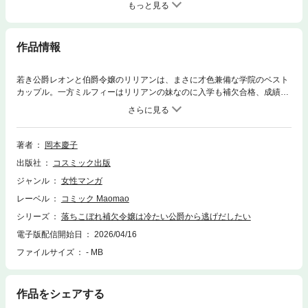
もっと見る
作品情報
若き公爵レオンと伯爵令嬢のリリアンは、まさに才色兼備な学院のベスト
カップル。一方ミルフィーはリリアンの妹なのに入学も補欠合格、成績も
下から2番目という姉とは正反対の落ちこぼれ令嬢。比べられてばかりの
学院生活だが、ミルフィーは優しい姉が大好きだった。そんなある日、突
如父から告げられる。「リリアンは駆け落ちした。おまえが代わりに公爵
家の花嫁になるのだ！」レオン様はお姉様と愛しあっていたはずなのに!?
著者
岡本慶子
いったいなぜ？補欠令嬢ミルフィーの身代わり婚約が始まるーー!!
出版社
コスミック出版
ジャンル
女性マンガ
レーベル
コミック Maomao
シリーズ
落ちこぼれ補欠令嬢は冷たい公爵から逃げだしたい
電子版配信開始日
2026/04/16
ファイルサイズ
- MB
作品をシェアする