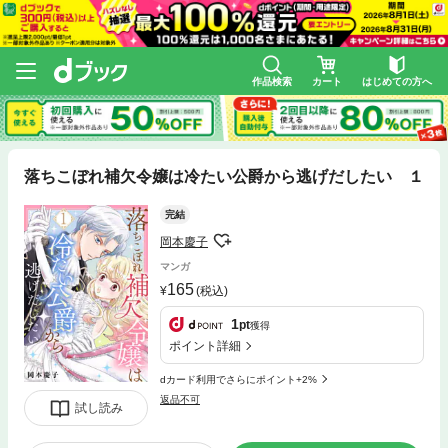
作品検索
カート
はじめての方へ
落ちこぼれ補欠令嬢は冷たい公爵から逃げだしたい １
完結
岡本慶子
マンガ
165
(税込)
1
pt
獲得
ポイント詳細
dカード利用でさらにポイント+2%
返品不可
試し読み