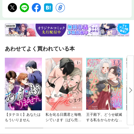
あわせてよく買われている本
【タテヨミ】あなたは
私を叱る日鷹君と毎晩
王子殿下、どうせ破滅
永年
もういりません
シています［ばら売
する私をからかわない
うか
り］
でくださいませんか？