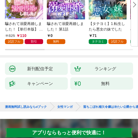
騙されて溺愛再婚しま
騙されて溺愛再婚しま
【タテヨミ】1.転生し
【タ
した！【単行本版】 1
した！ 第1話
たら悪女の妹でした
の私
巻
825
110
0
71
7
試読フル
割引
無料
タテヨミ
試読フル
タ
新刊配信予定
ランキング
キャンペーン
無料
漫画無料試し読みならdブック
女性マンガ
落ちこぼれ補欠令嬢は冷たい公爵から
アプリならもっと便利で快適に！