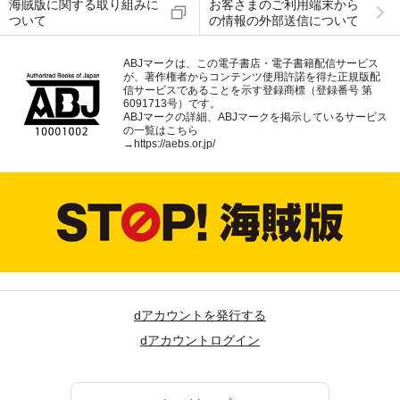
海賊版に関する取り組みに
お客さまのご利用端末から
ついて
の情報の外部送信について
ABJマークは、この電子書店・電子書籍配信サービス
が、著作権者からコンテンツ使用許諾を得た正規版配
信サービスであることを示す登録商標（登録番号 第
6091713号）です。
ABJマークの詳細、ABJマークを掲示しているサービス
の一覧はこちら
→
https://aebs.or.jp/
dアカウントを発行する
dアカウントログイン