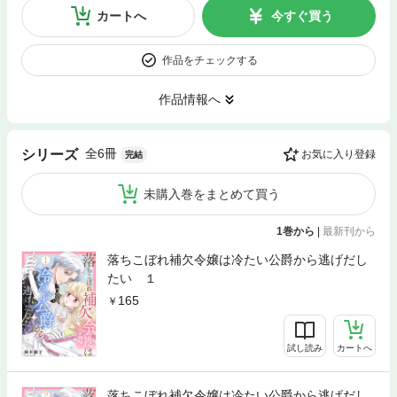
カートへ
今すぐ買う
作品をチェックする
作品情報へ
全6冊
シリーズ
お気に入り登録
完結
未購入巻をまとめて買う
1巻から
|
最新刊から
落ちこぼれ補欠令嬢は冷たい公爵から逃げだし
たい １
165
試し読み
カートへ
落ちこぼれ補欠令嬢は冷たい公爵から逃げだし