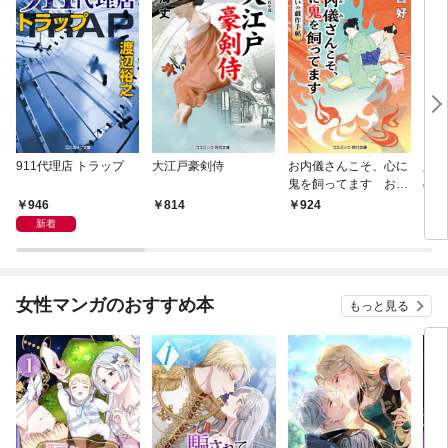
911代理店 トラップ
大江戸豪剣侍
お内儀さんこそ、心に
必殺
鬼を飼ってます おけ
の弦
いの戯作手帖
946
814
924
8
新着
女性マンガのおすすめ本
もっと見る