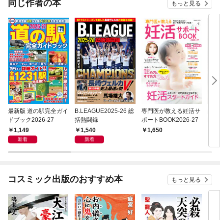
同じ作者の本
もっと見る
最新版 道の駅完全ガイ
B.LEAGUE2025-26 総
専門医が教える妊活サ
絶版
ドブック2026-27
括熱闘録
ポートBOOK2026-27
l.3
1,149
1,540
1,650
1,
新着
新着
コスミック出版のおすすめ本
もっと見る