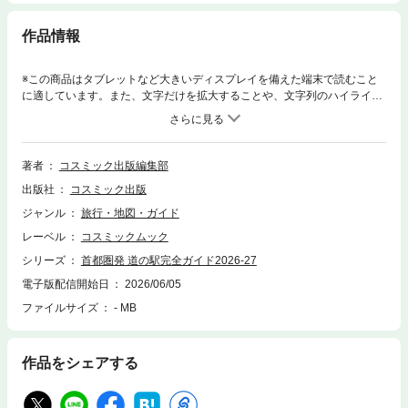
作品情報
※この商品はタブレットなど大きいディスプレイを備えた端末で読むこと
に適しています。また、文字だけを拡大することや、文字列のハイライ
ト、検索、辞書の参照、引用などの機能が使用できません。第63回・64回
登録 新駅4駅を催促掲載！関東甲信・福島・静岡の「美味しい！」「楽
しい」道の駅が満載!!新鮮野菜情報からお土産・産直市場・温泉情報まで
徹底ガイド！日帰りで行ける！行列ができる！首都圏発270駅を完全紹介!!
著者
コスミック出版編集部
出版社
コスミック出版
ジャンル
旅行・地図・ガイド
レーベル
コスミックムック
シリーズ
首都圏発 道の駅完全ガイド2026-27
電子版配信開始日
2026/06/05
ファイルサイズ
- MB
作品をシェアする