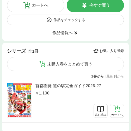
カートへ
今すぐ買う
作品をチェックする
作品情報へ
シリーズ
全1冊
お気に入り登録
未購入巻をまとめて買う
1巻から
|
最新刊から
首都圏発 道の駅完全ガイド2026-27
1,100
試し読み
カートへ