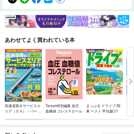
あわせてよく買われている本
高速道路＆サービスエ
Tarzan特別編集 血圧
まっぷる ドライブ 関
ポケ
リア（ＳＡ）・パーキ
血糖値 コレステロール
東 ベスト 甲信越’27
サー
ングエリア（ＰＡ）ガ
がズ
イド２０２６−２０２
７年最新版