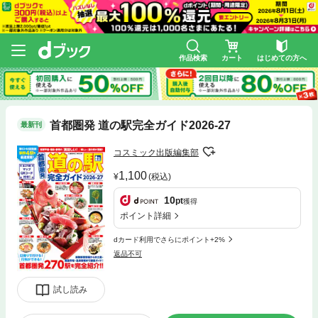
作品検索
カート
はじめての方へ
首都圏発 道の駅完全ガイド2026-27
最新刊
コスミック出版編集部
1,100
(税込)
10
pt
獲得
ポイント詳細
dカード利用でさらにポイント+2%
返品不可
試し読み