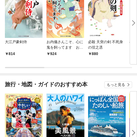
大江戸豪剣侍
お内儀さんこそ、心に
必殺 天突の剣 不死身
極道
鬼を飼ってます おけ
の弦之丞
いの戯作手帖
814
924
880
8
旅行・地図・ガイドのおすすめ本
もっと見る