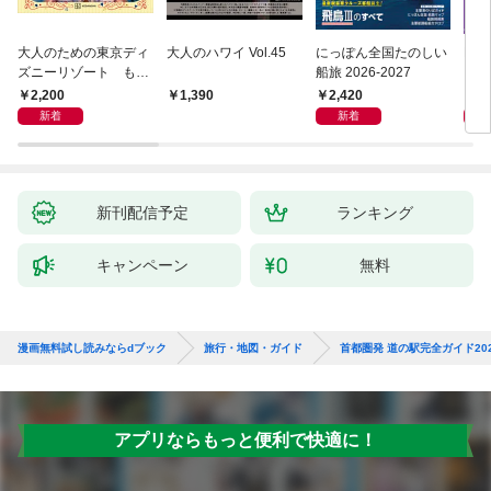
大人のための東京ディ
大人のハワイ Vol.45
にっぽん全国たのしい
D1
ズニーリゾート もっ
船旅 2026-2027
イ 2
とやさしいガイド
2,200
2,420
2,
1,390
新着
新着
新刊配信予定
ランキング
キャンペーン
無料
漫画無料試し読みならdブック
旅行・地図・ガイド
首都圏発 道の駅完全ガイド2026
アプリならもっと便利で快適に！