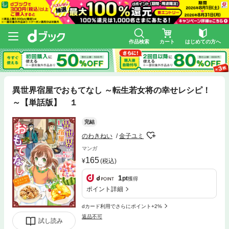
作品検索
カート
はじめての方へ
異世界宿屋でおもてなし ～転生若女将の幸せレシピ！
～【単話版】 １
完結
のわきねい
金子ユミ
マンガ
165
(税込)
1
pt
獲得
ポイント詳細
dカード利用でさらにポイント+2%
返品不可
試し読み