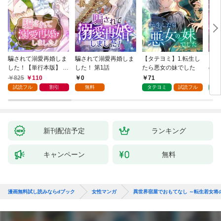
騙されて溺愛再婚しま
騙されて溺愛再婚しま
【タテヨミ】1.転生し
【タ
した！【単行本版】 1
した！ 第1話
たら悪女の妹でした
の私
巻
825
110
0
71
7
試読フル
割引
無料
タテヨミ
試読フル
タ
新刊配信予定
ランキング
キャンペーン
無料
漫画無料試し読みならdブック
女性マンガ
異世界宿屋でおもてなし ～転生若女将