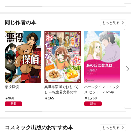
た後でした！
【分
同じ作者の本
もっと見る
悪役探偵
異世界宿屋でおもてな
ハーレクインコミック
ハー
し ～転生若女将の幸せ
ス セット 2026年 vo
ス 
レシピ！～【単話版】
l.1068
l.10
968
1,760
165
1,
１
新着
新着
コスミック出版のおすすめ本
もっと見る