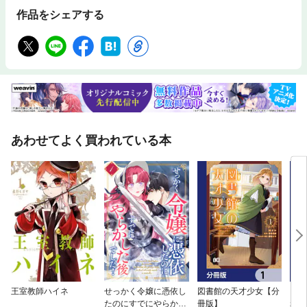
作品をシェアする
あわせてよく買われている本
王室教師ハイネ
せっかく令嬢に憑依し
図書館の天才少女【分
「死
たのにすでにやらかし
冊版】
れた