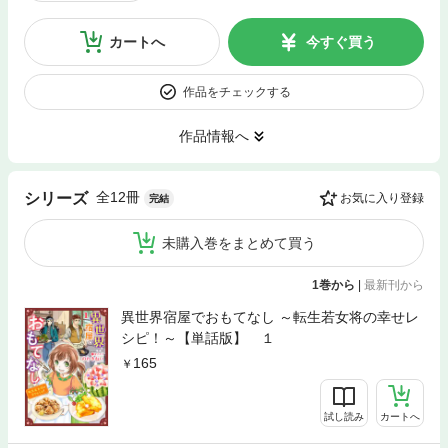
カートへ
今すぐ買う
作品をチェックする
作品情報へ
全12冊
シリーズ
お気に入り登録
完結
未購入巻をまとめて買う
1巻から
|
最新刊から
異世界宿屋でおもてなし ～転生若女将の幸せレ
シピ！～【単話版】 １
165
試し読み
カートへ