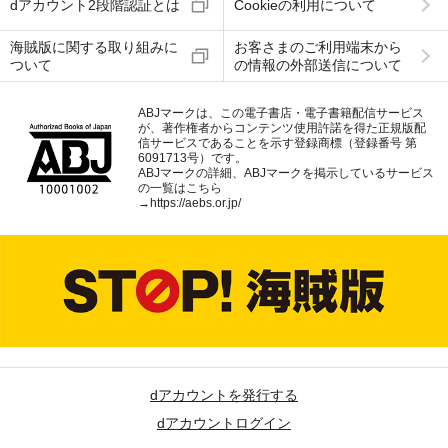
dアカウント2段階認証とは
Cookieの利用について
海賊版に関する取り組みに
お客さまのご利用端末から
ついて
の情報の外部送信について
ABJマークは、この電子書店・電子書籍配信サービス
が、著作権者からコンテンツ使用許諾を得た正規版配
信サービスであることを示す登録商標（登録番号 第
6091713号）です。
ABJマークの詳細、ABJマークを掲示しているサービス
の一覧はこちら
→
https://aebs.or.jp/
dアカウントを発行する
dアカウントログイン