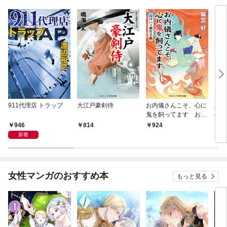
911代理店 トラップ
大江戸豪剣侍
お内儀さんこそ、心に
必殺
鬼を飼ってます おけ
の弦
いの戯作手帖
946
814
924
8
新着
女性マンガのおすすめ本
もっと見る