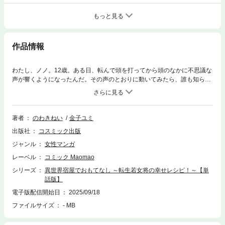
もっと見る
作品情報
わたし、ノノ。12歳。ある日、転んで頭を打ってから頭のなかに不思議な
声が響くようになったんだ。その声のとおりに動いてみたら、誰も知らな
いとびきりおいしい料理が作れるようになって…。のどかな港町の宿屋・
アルカスの一人娘ノノがふるまう料理はおいしくって、お客さんをどんど
んとりこにしていく！けれどそれをよく思わないライバル高級宿屋のガラ
リヤはノノたちに嫌がらせをして!?
著者
のわきねい
金子ユミ
出版社
コスミック出版
ジャンル
女性マンガ
レーベル
コミック Maomao
シリーズ
異世界宿屋でおもてなし ～転生若女将の幸せレシピ！～【単
話版】
電子版配信開始日
2025/09/18
ファイルサイズ
- MB