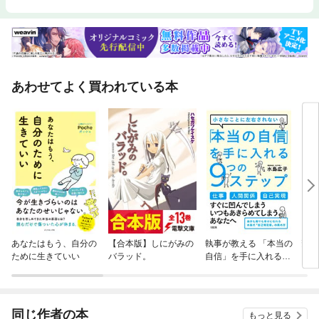
あわせてよく買われている本
あなたはもう、自分の
【合本版】しにがみの
執事が教える 「本当の
斎藤
ために生きていい
バラッド。
自信」を手に入れる9
くな
つのステップ（大和出
版）
同じ作者の本
もっと見る