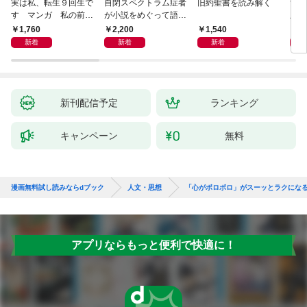
実は私、転生９回生で
自閉スペクトラム症者
旧約聖書を読み解く
すご
す マンガ 私の前世
が小説をめぐって語り
版 
物語
あう
らす
1,760
2,200
1,540
1,
新着
新着
新着
新刊配信予定
ランキング
キャンペーン
無料
漫画無料試し読みならdブック
人文・思想
「心がボロボロ」がスーッとラクにな
アプリならもっと便利で快適に！