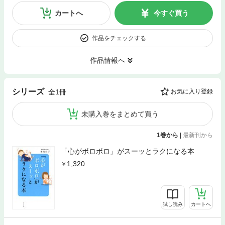
カートへ
今すぐ買う
作品をチェックする
作品情報へ
シリーズ
全1冊
お気に入り登録
未購入巻をまとめて買う
1巻から
|
最新刊から
「心がボロボロ」がスーッとラクになる本
1,320
試し読み
カートへ