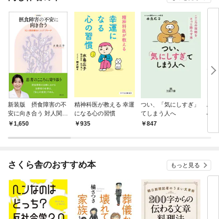
新装版 摂食障害の不
精神科医が教える 幸運
つい、「気にしすぎ」
ふし
安に向き合う 対人関係
になる心の習慣
てしまう人へ
心地
療法によるアプローチ
1,650
935
847
7
さくら舎のおすすめ本
もっと見る