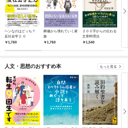
ヘンなのはどっち？
葬儀から壊れていく家
２００字からの伝わる
１０
反社会学２.０
族
文章料理法
とギ
くな
1,760
1,760
1,540
1,
人文・思想のおすすめ本
もっと見る