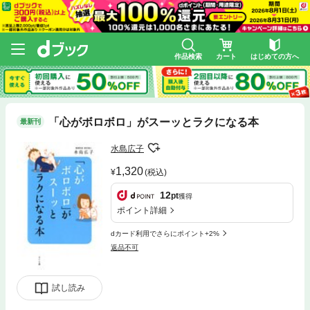
作品検索
カート
はじめての方へ
「心がボロボロ」がスーッとラクになる本
最新刊
水島広子
1,320
(税込)
12
pt
獲得
ポイント詳細
dカード利用でさらにポイント+2%
返品不可
試し読み