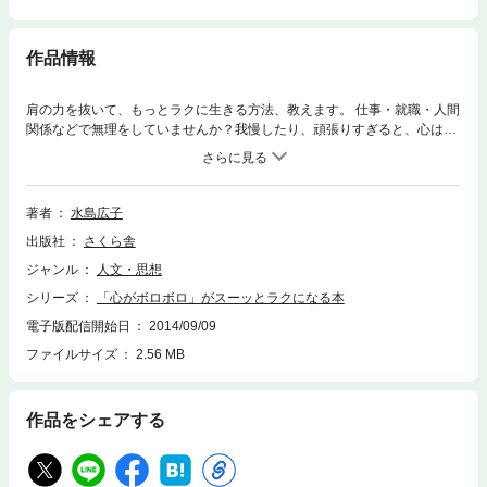
作品情報
肩の力を抜いて、もっとラクに生きる方法、教えます。 仕事・就職・人間
関係などで無理をしていませんか？我慢したり、頑張りすぎると、心はど
んどん苦しくなって、すり減ってしまいます。「心がボロボロ」と感じる
ときに必要なのは、これまでの自分を認め、自分にとって最も自然な形の
生き方に変えていくこと。難しい人間関係の対処法など、対人関係療法の
第一人者がアドバイスします。
著者
水島広子
出版社
さくら舎
ジャンル
人文・思想
シリーズ
「心がボロボロ」がスーッとラクになる本
電子版配信開始日
2014/09/09
ファイルサイズ
2.56 MB
作品をシェアする