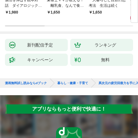
個性を伸ばす絵本対
栄養士ママが教える！
一人暮らしと自炊の思
毎日
話 ダイアロジック・
離乳食、なんで食べ
考法 生活は続く
ず3
リーディング
てくれないの？ 赤ちゃ
9
￥1,980
￥1,650
￥1,650
んの「食べない」に困
ったら読む本
新刊配信予定
ランキング
キャンペーン
無料
漫画無料試し読みならdブック
暮らし・健康・子育て
異次元の疲労回復力を手に
アプリならもっと便利で快適に！