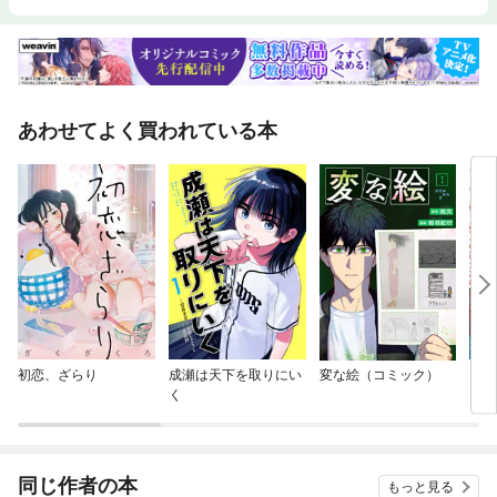
あわせてよく買われている本
初恋、ざらり
成瀬は天下を取りにい
変な絵（コミック）
いじ
く
同じ作者の本
もっと見る