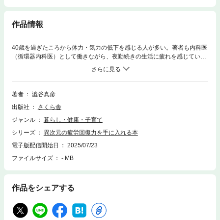
作品情報
40歳を過ぎたころから体力・気力の低下を感じる人が多い。著者も内科医
（循環器内科医）として働きながら、夜勤続きの生活に疲れを感じてい
た。そんななか、臨床で不定愁訴を抱えた患者さんが鉄補充で劇的に改善
した症例をきっかけに、医学教育で学ぶ機会が乏しい「栄養学」の重要性
に気づく。そして、健康診断では不足が見逃される栄養素（鉄、ビタミン
Ｂ群、ビタミンＤ、亜鉛など）が身心にどう作用するかを示し、その補充
著者
澁谷真彦
法、食事法を提案。これまでよしとされていた健康常識の誤り（栄養ドリ
出版社
さくら舎
ンク、プロテイン、サプリメント、睡眠など）にも言及。どの栄養素を補
充すれば不調が改善するか、痛みがとれるか、老化防止対策になるかなど
ジャンル
暮らし・健康・子育て
を明らかにする。
シリーズ
異次元の疲労回復力を手に入れる本
電子版配信開始日
2025/07/23
ファイルサイズ
- MB
作品をシェアする