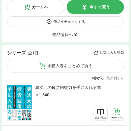
カートへ
今すぐ買う
作品をチェックする
作品情報へ
シリーズ
全1冊
お気に入り登録
未購入巻をまとめて買う
1巻から
|
最新刊から
異次元の疲労回復力を手に入れる本
1,540
試し読み
カートへ