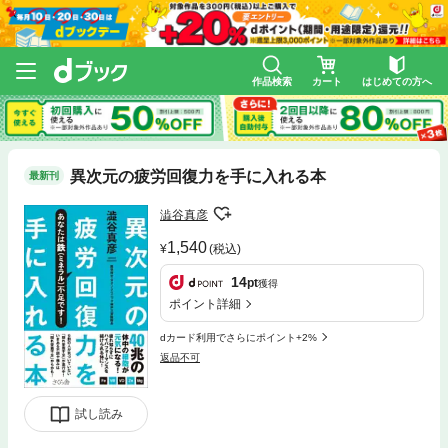
作品検索
カート
はじめての方へ
異次元の疲労回復力を手に入れる本
最新刊
澁谷真彦
1,540
(税込)
14
pt
獲得
ポイント詳細
dカード利用でさらにポイント+2%
返品不可
試し読み