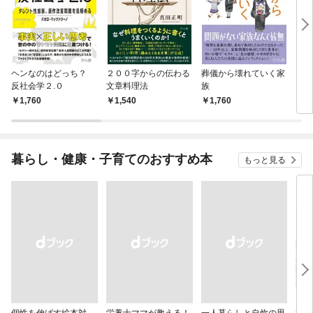
ヘンなのはどっち？
２００字からの伝わる
葬儀から壊れていく家
１０
反社会学２.０
文章料理法
族
とギ
くな
1,760
1,540
1,760
1,
暮らし・健康・子育てのおすすめ本
もっと見る