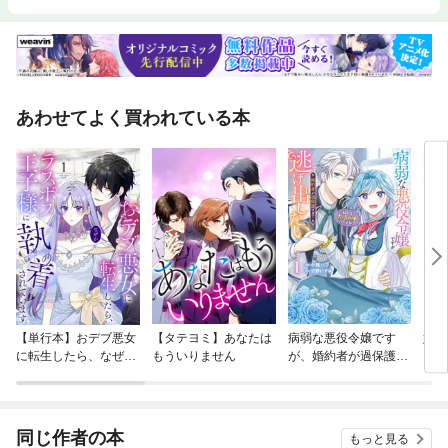
あわせてよく買われている本
【単行本】おデブ悪女
【タテヨミ】あなたは
病弱な悪役令嬢です
妹は
に転生したら、なぜか
もういりません
が、婚約者が過保護す
ラスボス王子様に執着
ぎて逃げ出したい(私
されています
たち犬猿の仲でしたよ
ね！？)
同じ作者の本
もっと見る