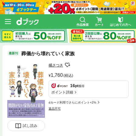
作品検索
カート
はじめての方へ
葬儀から壊れていく家族
最新刊
橘さつき
1,760
(税込)
16
pt
獲得
ポイント詳細
dカード利用でさらにポイント+2%
返品不可
試し読み