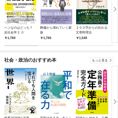
ヘンなのはどっち？
葬儀から壊れていく家
２００字からの伝わる
１０
反社会学２.０
族
文章料理法
とギ
くな
1,760
1,760
1,540
1,
社会・政治のおすすめ本
もっと見る