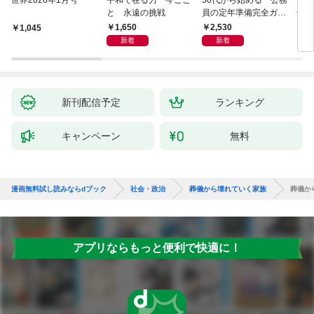
世界2026年1月号
平和で在る力 今ここ
50代から始める 公務
世界
と 永遠の挑戦
員の定年準備完全ガイ
化と
ド
1,650
2,530
1,045
1,
新着
新着
新刊配信予定
ランキング
キャンペーン
無料
漫画無料試し読みならdブック
社会・政治
葬儀から壊れていく家族
葬儀か
アプリならもっと便利で快適に！