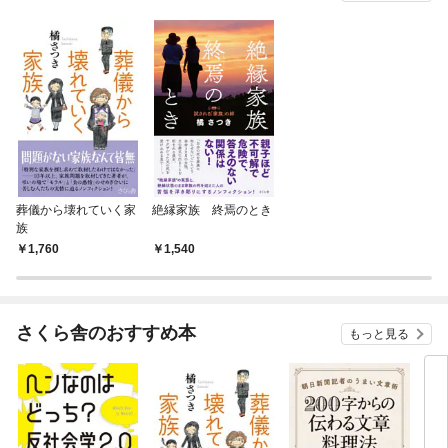
葬儀から壊れていく家
絶縁家族 終焉のとき
族
1,760
1,540
さくら舎のおすすめ本
もっと見る