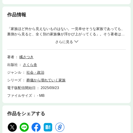
作品情報
「家族ほど外から見えないものはない。一見幸せそうな家族であっても、
裏側から見ると、全く別の家族像が浮かび上がってくる」。そう著者は語
る。互いの努力で平穏を維持してきた普通の家族が、お葬式に始まる弔い
の儀式を重ねていくうちに溝が深まり、やがて断絶に至ってしまう――亡
き人を偲び、あたたかく見送る弔いの場をきっかけに起こる家族の悲劇。
10年以上にわたり家族問題を取材してきた著者が、「葬儀」に軸足を置
著者
橘さつき
き、家族関係の難しさ、「モラル」と「負の感情」がせめぎ合う人たちの
出版社
さくら舎
苦悩に迫るノンフィクション。
ジャンル
社会・政治
シリーズ
葬儀から壊れていく家族
電子版配信開始日
2025/09/23
ファイルサイズ
- MB
作品をシェアする