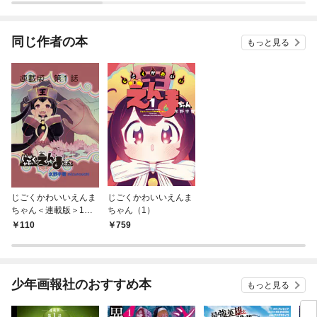
同じ作者の本
もっと見る
じごくかわいいえんま
じごくかわいいえんま
ちゃん＜連載版＞1
ちゃん（1）
話 えんまちゃんと初
110
759
恋
少年画報社のおすすめ本
もっと見る