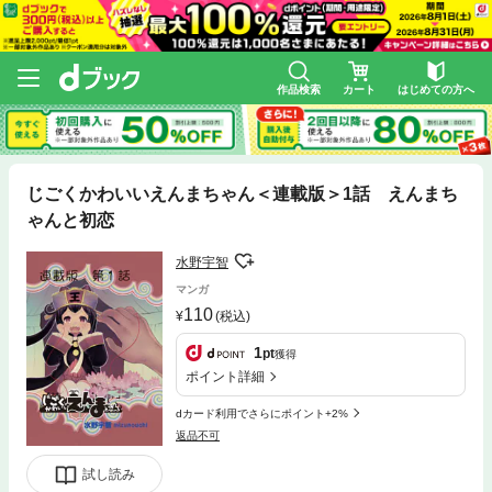
作品検索
カート
はじめての方へ
じごくかわいいえんまちゃん＜連載版＞1話 えんまち
ゃんと初恋
水野宇智
マンガ
110
(税込)
1
pt
獲得
ポイント詳細
dカード利用でさらにポイント+2%
返品不可
試し読み