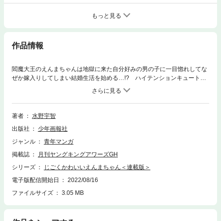
もっと見る
作品情報
閻魔大王のえんまちゃんは地獄に来た自分好みの男の子に一目惚れしてな
ぜか嫁入りしてしまい結婚生活を始める…!? ハイテンションキュートコ
メディ!!
著者
水野宇智
出版社
少年画報社
ジャンル
青年マンガ
掲載誌
月刊ヤングキングアワーズGH
シリーズ
じごくかわいいえんまちゃん＜連載版＞
電子版配信開始日
2022/08/16
ファイルサイズ
3.05 MB