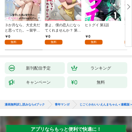
３か月なら、大丈夫だ
妻よ、僕の恋人になっ
ヒトグイ 第1話
世界
と思ってた。～留学し
てくれませんか？ 第1
レベ
た僕の留守中に、一途
話
0
0
0
0
な彼女が汚されるまで
無料
無料
無料
～ 1話
新刊配信予定
ランキング
キャンペーン
無料
漫画無料試し読みならdブック
青年マンガ
じごくかわいいえんまちゃん＜連載版
アプリならもっと便利で快適に！