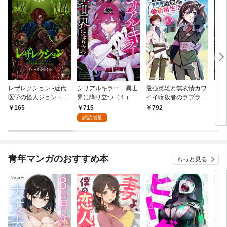
レザレクション -近代
シリアルキラー 異世
最強英雄と無表情カワ
シリ
医学の怪人ジョン・ハ
界に降り立つ（１）
イイ暗殺者のラブラブ
に降
ンター- 連載版 第1話
新婚生活 １巻
トル
715
165
792
7
少年の眼
試読増量
青年マンガのおすすめ本
もっと見る