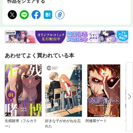
作品をシェアする
あわせてよく買われている本
生残賭博（フルカラ
好きな子がめがねを忘
阿修羅ゲート
学園
ー）
れた