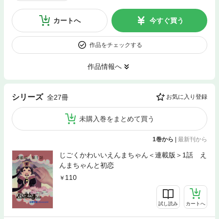
カートへ
今すぐ買う
作品をチェックする
作品情報へ
シリーズ
全27冊
お気に入り登録
未購入巻をまとめて買う
1巻から
|
最新刊から
じごくかわいいえんまちゃん＜連載版＞1話 え
んまちゃんと初恋
110
試し読み
カートへ