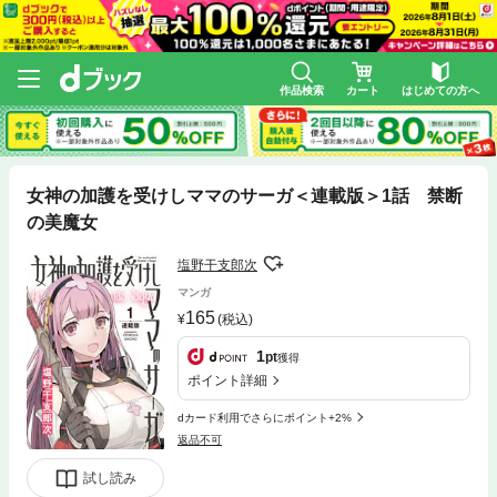
作品検索
カート
はじめての方へ
女神の加護を受けしママのサーガ＜連載版＞1話 禁断
の美魔女
塩野干支郎次
マンガ
165
(税込)
1
pt
獲得
ポイント詳細
dカード利用でさらにポイント+2%
返品不可
試し読み