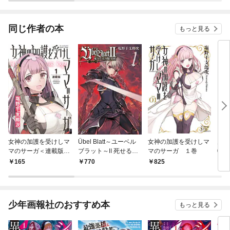
同じ作者の本
もっと見る
女神の加護を受けしマ
Übel Blatt～ユーベル
女神の加護を受けしマ
月刊
マのサーガ＜連載版＞
ブラット～Ⅱ 死せる王
マのサーガ １巻
025 
1話 禁断の美魔女
の騎士団 1巻
165
770
825
7
少年画報社のおすすめ本
もっと見る