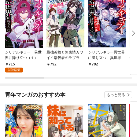
シリアルキラー 異世
最強英雄と無表情カワ
シリアルキラー異世界
一撃
界に降り立つ（１）
イイ暗殺者のラブラブ
に降り立つ 異世界バ
ねの
新婚生活 １巻
トルロイヤル1巻
715
792
792
8
試読増量
青年マンガのおすすめ本
もっと見る