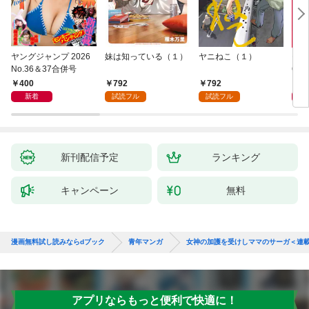
ヤングジャンプ 2026
妹は知っている（１）
ヤニねこ（１）
モー
No.36＆37合併号
6・3
日発
400
792
792
4
新着
試読フル
試読フル
新刊配信予定
ランキング
キャンペーン
無料
漫画無料試し読みならdブック
青年マンガ
女神の加護を受けしママのサーガ＜連
アプリならもっと便利で快適に！