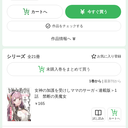
カートへ
今すぐ買う
作品をチェックする
作品情報へ
シリーズ
全21冊
お気に入り登録
未購入巻をまとめて買う
1巻から
|
最新刊から
女神の加護を受けしママのサーガ＜連載版＞1
話 禁断の美魔女
165
試し読み
カートへ