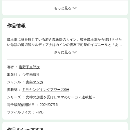
もっと見る
作品情報
魔王軍に身を投じている若き魔術師のカイン。彼を魔王軍から抜けさせた
い母親の魔術師ルルディアナはカインの親友で司祭のイズニールと「ある
儀式」を行い、魔力を強化してカインに対峙していた。しかし、カインは
対決するたびに、母親と親友の行為内容を毎回聞かされる羽目になり…!?
マジカルエロコメファンタジー新連載開幕！
著者
塩野干支郎次
出版社
少年画報社
ジャンル
青年マンガ
掲載誌
月刊ヤングキングアワーズGH
シリーズ
女神の加護を受けしママのサーガ＜連載版＞
電子版配信開始日
2024/07/16
ファイルサイズ
- MB
作品をシェアする