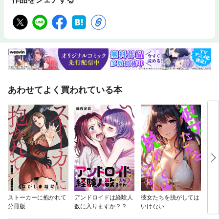
あわせてよく買われている本
ストーカーに抱かれて
アンドロイドは経験人
彼女たちを脱がしては
ヤれ
分冊版
数に入りますか？？
いけない
（フ
連載版