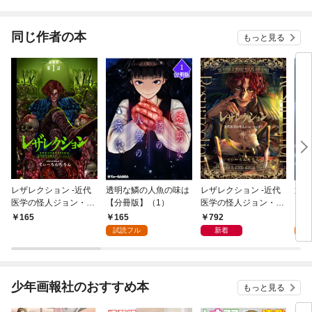
されています
たち
ね！
同じ作者の本
もっと見る
レザレクション -近代
透明な鱗の人魚の味は
レザレクション -近代
透明
医学の怪人ジョン・ハ
【分冊版】（1）
医学の怪人ジョン・ハ
（1
ンター- 連載版 第1話
ンター- １巻
165
792
8
165
少年の眼
試読フル
新着
試
少年画報社のおすすめ本
もっと見る