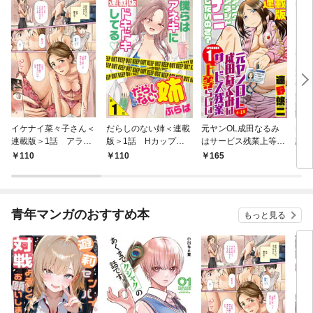
イケナイ菜々子さん＜
だらしのない姉＜連載
元ヤンOL成田なるみ
白夢
連載版＞1話 アラフ
版＞1話 Hカップの
はサービス残業上等ら
話 
ォー女神と初体験
姉
しい＜連載版＞1話
110
110
165
1
黒歴史、ご開帳
青年マンガのおすすめ本
もっと見る