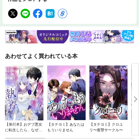
あわせてよく買われている本
【単行本】おデブ悪女
【タテヨミ】あなたは
【タテヨミ】クロユ
病弱
に転生したら、なぜか
もういりません
リ〜復讐サークル〜
が、
ラスボス王子様に執着
ぎて