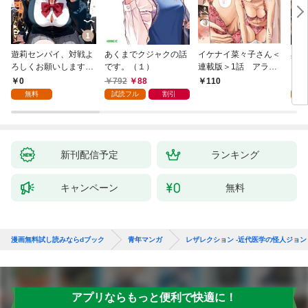
遊莉センパイ、対戦よ
あくまでクジャクの話
イケナイ菜々子さん＜
異世
ろしくお願いします。
です。（１）
連載版＞1話 アラフ
1
ォー女神と初体験
0
792
88
7
110
無料
試読フル
割引
試
新刊配信予定
ランキング
キャンペーン
無料
漫画無料試し読みならdブック
青年マンガ
レザレクション -近代医学の怪人ジョン
アプリならもっと便利で快適に！