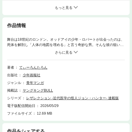
もっと見る
作品情報
舞台は18世紀のロンドン。オッドアイの少年・ロバートが出会ったのは、
死体を解剖し「人体の地図を埋める」と言う奇妙な男。そんな彼の狙い
は、ロバートの眼にあって?!?のちに近代医学の礎を創ったと言われる解
剖医ジョン・ハンターの生涯を描く英国医療史伝！
著者
てぃーろんたろん
出版社
少年画報社
ジャンル
青年マンガ
掲載誌
ヤングキングBULL
シリーズ
レザレクション -近代医学の怪人ジョン・ハンター- 連載版
電子版配信開始日
2026/05/29
ファイルサイズ
12.69 MB
作品をシェアする