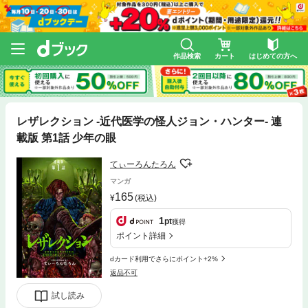
作品検索
カート
はじめての方へ
レザレクション -近代医学の怪人ジョン・ハンター- 連
載版 第1話 少年の眼
てぃーろんたろん
マンガ
165
(税込)
1
pt
獲得
ポイント詳細
dカード利用でさらにポイント+2%
返品不可
試し読み