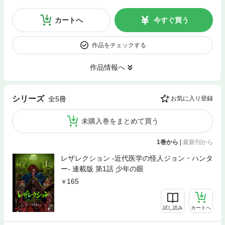
カートへ
今すぐ買う
作品をチェックする
作品情報へ
シリーズ
全5冊
お気に入り登録
未購入巻をまとめて買う
1巻から
|
最新刊から
レザレクション -近代医学の怪人ジョン・ハンタ
ー- 連載版 第1話 少年の眼
165
試し読み
カートへ