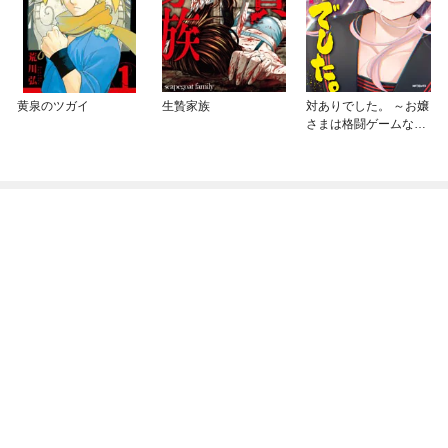
黄泉のツガイ
生贄家族
対ありでした。 ～お嬢
さまは格闘ゲームなん
てしない～