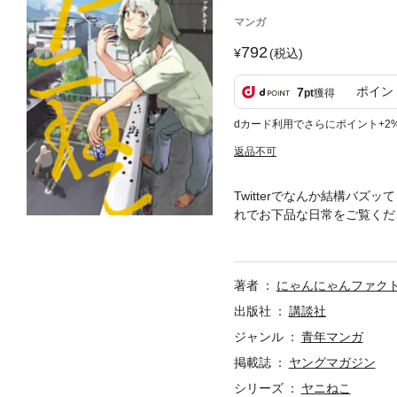
マンガ
792
(税込)
ポイン
7
pt
獲得
dカード利用でさらにポイント+2
返品不可
Twitterでなんか結構バ
れでお下品な日常をご覧くだ
な喫煙シーンとかたぶん描く
著者
にゃんにゃんファク
出版社
講談社
ジャンル
青年マンガ
掲載誌
ヤングマガジン
シリーズ
ヤニねこ