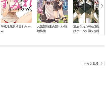
平成敗残兵すみれちゃ
お気楽領主の楽しい領
追放された転生重騎士
ん
地防衛
はゲーム知識で無双す
る
もっと見る