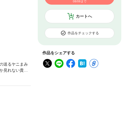
08/06まで
カートへ
作品をチェックする
作品をシェアする
この送るヤニまみ
か見れない貴重