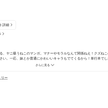
ト詳細
%
ズッてる、ヤニ吸うねこのマンガ。マナーやモラルなんて関係ねえ！クズね
さい。一応、妹とか普通にかわいいキャラもでてくるから！単行本でし
んで、予約してくれたらありがてーにゃ(笑)
トリー