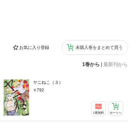
お気に入り登録
未購入巻をまとめて買う
1巻から
|
最新刊から
ヤニねこ（３）
792
1冊無料
カートへ