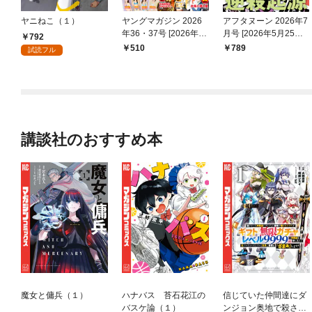
ヤニねこ（１）
ヤングマガジン 2026
アフタヌーン 2026年7
年36・37号 [2026年8
月号 [2026年5月25日
792
月3日発売]
発売]
510
789
試読フル
講談社のおすすめ本
魔女と傭兵（１）
ハナバス 苔石花江の
信じていた仲間達にダ
バスケ論（１）
ンジョン奥地で殺され