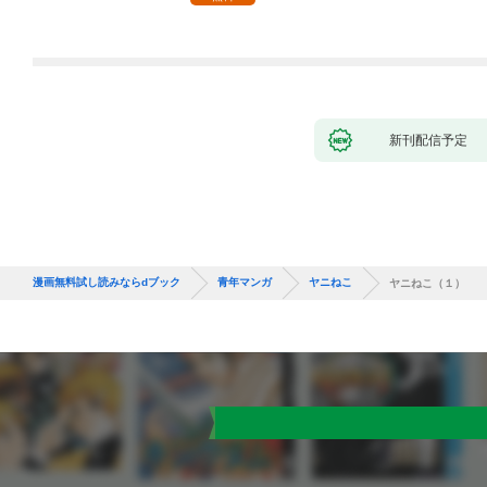
新刊配信予定
漫画無料試し読みならdブック
青年マンガ
ヤニねこ
ヤニねこ（１）