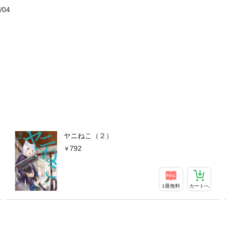
/04
ヤニねこ（２）
792
1冊無料
カートへ