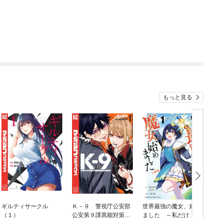
もっと見る
ギルティサークル
Ｋ－９ 警視庁公安部
世界最強の魔女、始め
（１）
公安第９課異能対策係
ました ～私だけ『攻