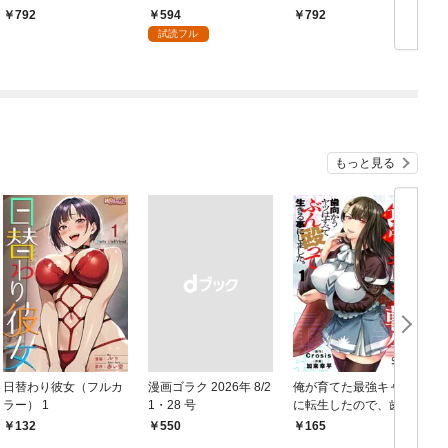
（１）
略サイト』を見れる世
594
792
792
界で自由に生きます～
試読フル
（１）
もっと見る
日替わり彼女（フルカ
漫画ゴラク 2026年 8/2
俺が育てた最強キャラ
ラー） 1
1・28 号
に転生したので、歯向
かうヤツはすべてぶん
132
￥550
165
￥
殴って生きる事にしま