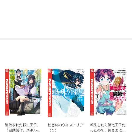
追放された転生王子、
杖と剣のウィストリア
転生したら第七王子だ
『自動製作』スキルで
（１）
ったので、気ままに魔