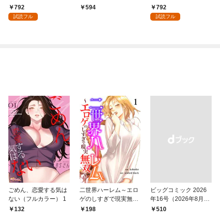
領地を爆速で開拓し最
術を極めます（１）
792
792
594
強の村を作ってしまう
試読フル
試読フル
～最強クラフトスキル
で始める、楽々領地開
拓スローライフ～
（１）
ごめん、恋愛する気は
二世界ハーレム～エロ
ビッグコミック 2026
ない（フルカラー） 1
ゲのしすぎで現実無双
年16号（2026年8月7
～１
日発売）
132
198
￥510