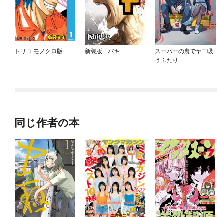
トリコ モノクロ版
新装版 バキ
スーパーの裏でヤニ吸
うふたり
同じ作者の本