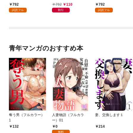
かけたがギフト『無限
792
792
110
792
ガチャ』でレベル９９
試読フル
割引
試読フル
９９の仲間達を手に入
れて元パーティーメン
バーと世界に復讐＆
『ざまぁ！』します！
（１）
青年マンガのおすすめ本
奪う男（フルカラー）
人妻物語（フルカラ
妻、交換します１
1
ー）01
0
132
214
無料