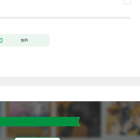
した。１
無料