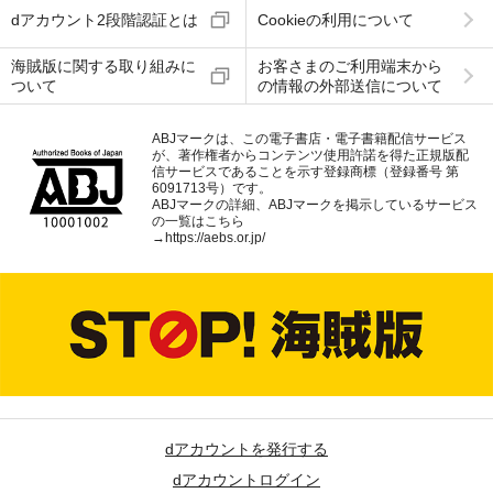
dアカウント2段階認証とは
Cookieの利用について
海賊版に関する取り組みに
お客さまのご利用端末から
ついて
の情報の外部送信について
ABJマークは、この電子書店・電子書籍配信サービス
が、著作権者からコンテンツ使用許諾を得た正規版配
信サービスであることを示す登録商標（登録番号 第
6091713号）です。
ABJマークの詳細、ABJマークを掲示しているサービス
の一覧はこちら
→
https://aebs.or.jp/
dアカウントを発行する
dアカウントログイン