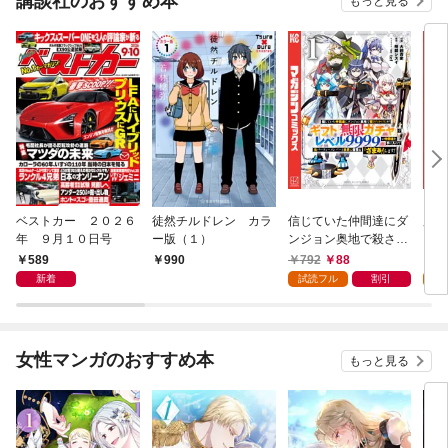
講談社のおすすめ本
もっと見る
ベストカー ２０２６
徒然チルドレン カラ
信じていた仲間達にダ
魔女
年 ９月１０日号
ー版（１）
ンジョン奥地で殺され
かけたがギフト『無限
589
792
88
7
990
ガチャ』でレベル９９
新着
試読フル
割引
試
９９の仲間達を手に入
れて元パーティーメン
バーと世界に復讐＆
『ざまぁ！』します！
女性マンガのおすすめ本
もっと見る
（１）