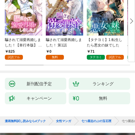
騙されて溺愛再婚しま
騙されて溺愛再婚しま
【タテヨミ】1.転生し
【タ
した！【単行本版】 1
した！ 第1話
たら悪女の妹でした
の私
巻
825
0
71
7
試読フル
無料
タテヨミ
試読フル
タ
新刊配信予定
ランキング
キャンペーン
無料
漫画無料試し読みならdブック
女性マンガ
七つ屋志のぶの宝石匣
七つ屋志