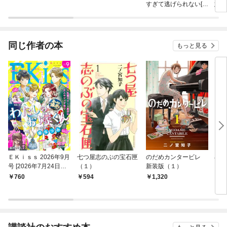
すぎて逃げられない[ボ
意
ル恋comic]
～公
令嬢
掴み
同じ作者の本
もっと見る
ＥＫｉｓｓ 2026年9月
七つ屋志のぶの宝石匣
のだめカンタービレ
小説
号 [2026年7月24日発
（１）
新装版（１）
ビレ
売]
760
594
1,320
8