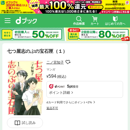
作品検索
カート
はじめての方へ
七つ屋志のぶの宝石匣（１）
二ノ宮知子
マンガ
594
(税込)
5
pt
獲得
ポイント詳細
dカード利用でさらにポイント+2%
返品不可
試し読み