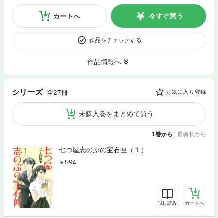
カートへ
今すぐ買う
作品をチェックする
作品情報へ
シリーズ
全27冊
お気に入り登録
未購入巻をまとめて買う
1巻から
|
最新刊から
七つ屋志のぶの宝石匣（１）
594
試し読み
カートへ