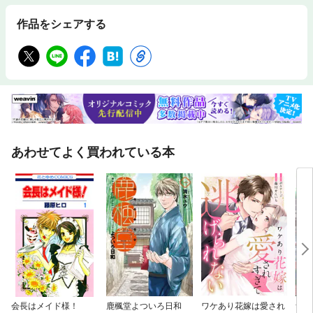
作品をシェアする
あわせてよく買われている本
会長はメイド様！
鹿楓堂よついろ日和
ワケあり花嫁は愛され
無自