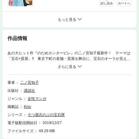
試し読み
カートへ
もっと見る
作品情報
あの大ヒット作『のだめカンタービレ』の二ノ宮知子最新作！ テーマは
「宝石×質屋」!! 東京下町の老舗・質屋を舞台に、宝石のオーラが見える
質屋の娘・志のぶとイケメン宝石外商・顕定が織りなす、キラッキラの人
間ドラマ。新・二ノ宮劇場の開幕です!!
著者
二ノ宮知子
出版社
講談社
ジャンル
女性マンガ
掲載誌
Kiss
シリーズ
七つ屋志のぶの宝石匣
電子版配信開始日
2019/12/27
ファイルサイズ
49.29 MB