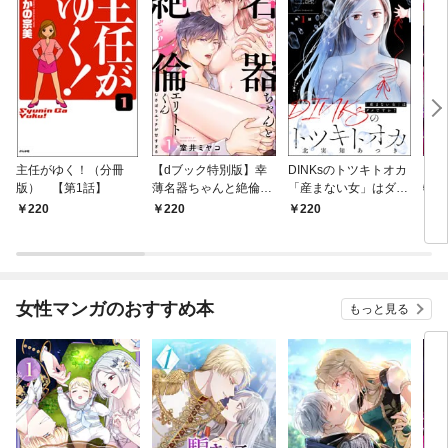
主任がゆく！（分冊
【dブック特別版】幸
DINKsのトツキトオカ
【d
版） 【第1話】
薄名器ちゃんと絶倫エ
「産まない女」はダメ
物伯
リートくん むさぼりエ
ですか？（分冊版）
嬢は
220
220
220
2
ッチが甘すぎる（分冊
【第1話】
（分
版） 【第1話】
話】
女性マンガのおすすめ本
もっと見る