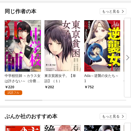
同じ作者の本
もっと見る
中学校狂師 ～カラス女
東京貧困女子。【単
Ada～逆襲の女たち～
まん
は許さない～（分冊
話】（１）
1
6年
版） 【第1話】
220
202
752
9
試読フル
ぶんか社のおすすめ本
もっと見る