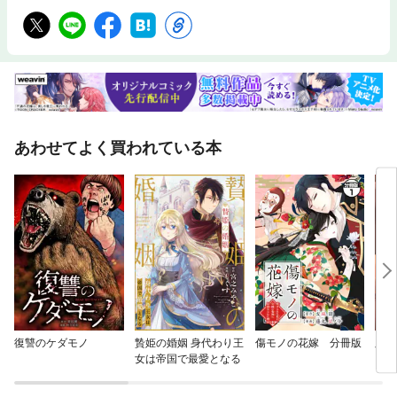
あわせてよく買われている本
復讐のケダモノ
贄姫の婚姻 身代わり王
傷モノの花嫁 分冊版
脱獄
女は帝国で最愛となる