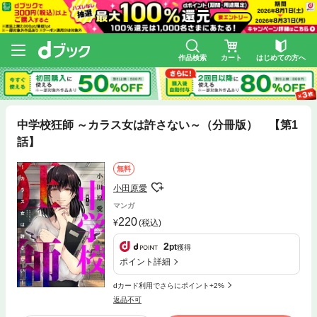
作品検索
カート
はじめての方へ
中学校狂師 ～カラス女は許さない～（分冊版） 【第1
話】
無料
小田原愛
マンガ
220
(税込)
2
pt
獲得
ポイント詳細
dカード利用でさらにポイント+2%
返品不可