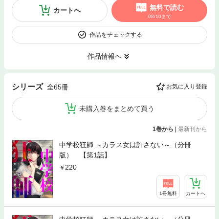
無料で読む
カートへ
08/10まで
作品をチェックする
作品情報へ
シリーズ
全65冊
お気に入り登録
未購入巻をまとめて買う
1巻から
|
最新刊から
中学校狂師 ～カラス女は許さない～（分冊
版） 【第1話】
220
1冊無料
カートへ