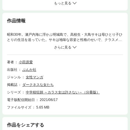
もっと見る
作品情報
昭和30年。瀬戸内海に浮かぶ明城島で、高校生・大鳥サキは母ひとり子ひ
とりの生活を送っていた。サキは地味な容姿と性格のせいで、クラスメイ
トから「カラス女」と呼ばれ、いじめの対象になっていた。特に都会的な
雰囲気を持つマリコは、クラスメイトの前ではサキをかばうふりをしつ
つ、徹底的にサキを見下していた。逃げるように島を出たサキだったが、
不幸続きのサキをよそに、のうのうと暮らす女たちに再び会いに島に舞い
著者
小田原愛
戻る。そう……復讐を果たすために!!※この作品は『ダークネスな女たち V
出版社
ぶんか社
ol.40』に収録されています。重複購入にご注意ください。
ジャンル
女性マンガ
掲載誌
ダークネスな女たち
シリーズ
中学校狂師 ～カラス女は許さない～（分冊版）
電子版配信開始日
2021/06/17
ファイルサイズ
5.65 MB
作品をシェアする