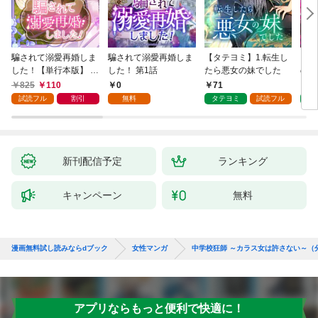
騙されて溺愛再婚しま
騙されて溺愛再婚しま
【タテヨミ】1.転生し
【タ
した！【単行本版】 1
した！ 第1話
たら悪女の妹でした
の私
巻
825
110
0
71
7
試読フル
割引
無料
タテヨミ
試読フル
タ
新刊配信予定
ランキング
キャンペーン
無料
漫画無料試し読みならdブック
女性マンガ
中学校狂師 ～カラス女は許さない～（
アプリならもっと便利で快適に！