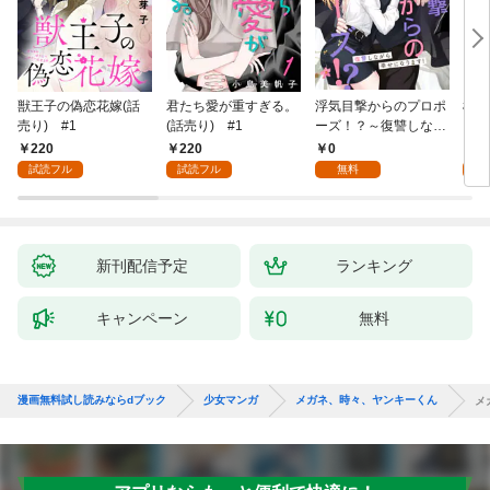
獣王子の偽恋花嫁(話
君たち愛が重すぎる。
浮気目撃からのプロポ
桜と
売り) #1
(話売り) #1
ーズ！？～復讐しなが
ら幸せになります！～
220
220
0
2
1
試読フル
試読フル
無料
試
新刊配信予定
ランキング
キャンペーン
無料
漫画無料試し読みならdブック
少女マンガ
メガネ、時々、ヤンキーくん
メ