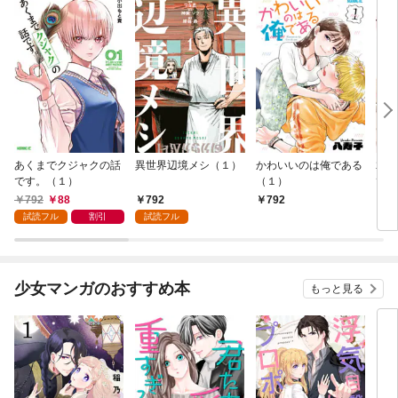
あくまでクジャクの話
異世界辺境メシ（１）
かわいいのは俺である
君が
です。（１）
（１）
て 
792
88
792
792
2
試読フル
割引
試読フル
少女マンガのおすすめ本
もっと見る