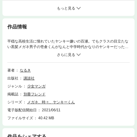
もっと見る
作品情報
平穏な高校生活に憧れていたヤンキー嫌いの百瀬。でもクラスの目立たな
い黒髪メガネ男子の壱倉くんがなんと中学時代かなりのヤンキーだったと
いう秘密を知ってしまう！”元ヤン”であって今は違うと言う壱倉くんだけ
ど…ケンカっ早いし現役ヤンキーにしか見えないよ!!?ヤンキーなんか大嫌
いだったのに…！優等生のフリした元ヤンに恋しちゃって、どうしよ
う！！？ 自称・元ヤン男子とパシられ体質女子の青春サバイバル・ラブ、
著者
なるき
第１巻！
出版社
講談社
ジャンル
少女マンガ
掲載誌
別冊フレンド
シリーズ
メガネ、時々、ヤンキーくん
電子版配信開始日
2021/06/11
ファイルサイズ
40.42 MB
作品をシェアする