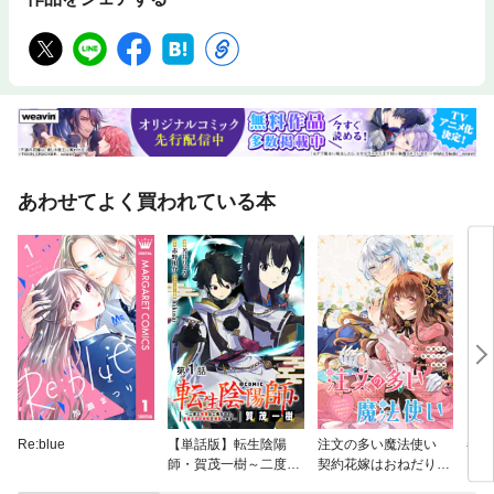
あわせてよく買われている本
Re:blue
【単話版】転生陰陽
注文の多い魔法使い
春の
師・賀茂一樹～二度と
契約花嫁はおねだり上
地獄はご免なので、閻
手な最強魔術師に溺愛