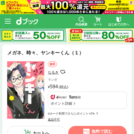
作品検索
カート
はじめての方へ
メガネ、時々、ヤンキーくん（１）
無料
なるき
マンガ
594
(税込)
5
pt
獲得
ポイント詳細
dカード利用でさらにポイント+2%
返品不可
無料で読む
カートへ