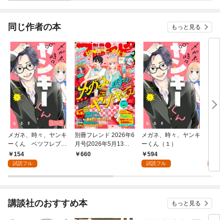
魔大王の神気で無双し
されています！？
ます～@COMIC
【連載版】
同じ作者の本
もっと見る
メガネ、時々、ヤンキ
別冊フレンド 2026年6
メガネ、時々、ヤンキ
【完
ーくん ベツフレプチ
月号[2026年5月13日
ーくん（１）
イケ
（１）
発売]
話ま
154
594
0
660
ック
試読フル
試読フル
講談社のおすすめ本
もっと見る