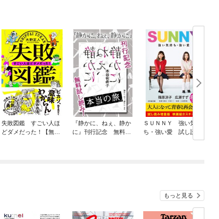
失敗図鑑 すごい人ほ
『静かに、ねぇ、静か
ＳＵＮＮＹ 強い気持
どダメだった！【無料
に』刊行記念 無料試
ち・強い愛 試し読み
お試し版】
し読み！ 本当の旅
増量版 映画紹介スチ
ール付
もっと見る