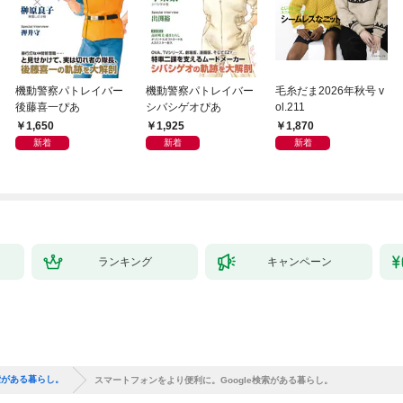
機動警察パトレイバー
機動警察パトレイバー
毛糸だま2026年秋号 v
後藤喜一ぴあ
シバシゲオぴあ
ol.211
1,650
1,925
1,870
新着
新着
新着
ランキング
キャンペーン
索がある暮らし。
スマートフォンをより便利に。Google検索がある暮らし。