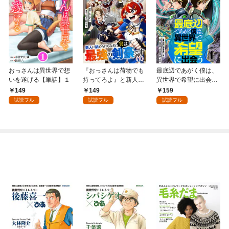
おっさんは異世界で想
『おっさんは荷物でも
最底辺であがく僕は、
いを遂げる【単話】１
持ってろよ』と新人に
異世界で希望に出会う
舐められてるけど、実
～自分だけゲームのよ
149
149
159
は最強の剣豪です【単
うな異世界に行けるよ
試読フル
試読フル
試読フル
話】１
うになったので、レベ
ルを上げてみんなを見
返します～【単話】１