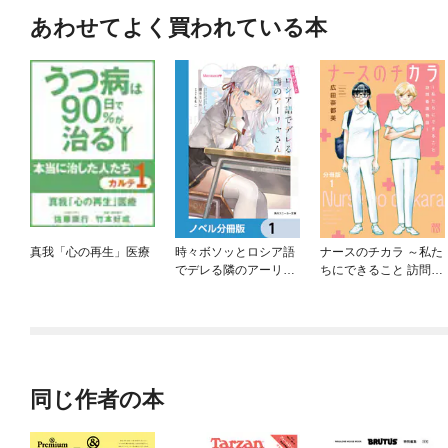
あわせてよく買われている本
真我「心の再生」医療
時々ボソッとロシア語
ナースのチカラ ～私た
でデレる隣のアーリャ
ちにできること 訪問看
さん【ノベル分冊版】
護物語～【分冊版】
同じ作者の本