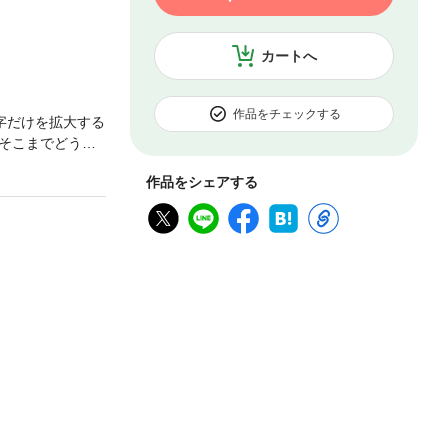
カートへ
作品をチェックする
字だけを拡大する
そこまでどうや
に検索するのが当
作品をシェアする
ンジン最大手の
した。日常生活
、より簡単に賢く
にあまり慣れて