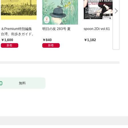
＆Premium特別編集
明日の友 283号 夏
spoon.2Di vol.61
台湾、街歩きガイド。
1,600
840
1,182
新着
新着
無料