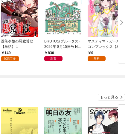
没落令嬢の悪党賛歌
BRUTUS(ブルータス)
マスティマ・ガール・
【単話】１
2026年 8月15日号 No.
コンプレックス【単
1059 [通いたくなるミ
話】１
149
830
0
ュージアム]
試読フル
新着
無料
もっと見る