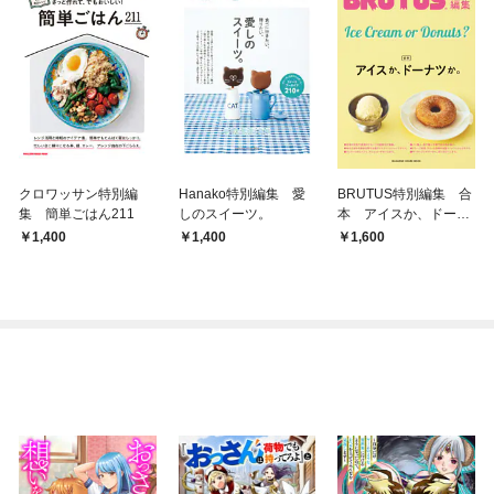
クロワッサン特別編
Hanako特別編集 愛
BRUTUS特別編集 合
集 簡単ごはん211
しのスイーツ。
本 アイスか、ドーナ
ツか。
1,400
1,400
1,600