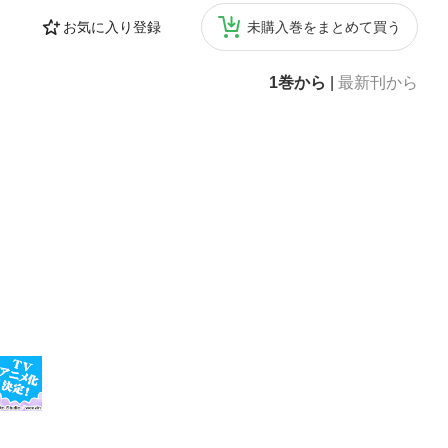
お気に入り登録
未購入巻をまとめて買う
1巻から
|
最新刊から