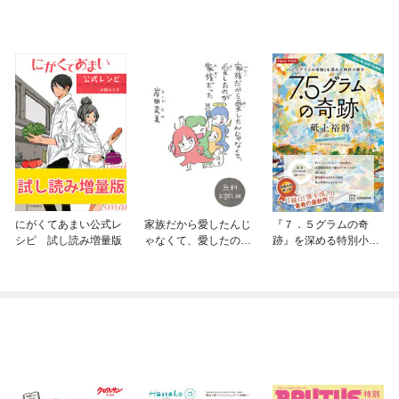
にがくてあまい公式レ
家族だから愛したんじ
『７．５グラムの奇
シピ 試し読み増量版
ゃなくて、愛したのが
跡』を深める特別小冊
家族だった 無料お試
子
し版