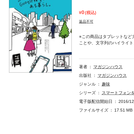
0
(税込)
返品不可
※この商品はタブレットなど
ことや、文字列のハイライト
って行くの?」「あのお店っ
たり前の毎日ですが、検索機
Googleの便利な検索機
著者
マガジンハウス
で、ビジネスシーンで、旅先
検索を使いこなすことで、毎
出版社
マガジンハウス
いない人にも、各種設定方法
ジャンル
趣味
シリーズ
スマートフォンを
電子版配信開始日
2016/12
ファイルサイズ
17.51 MB