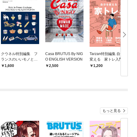
クウネル特別編集 フ
Casa BRUTUS By NIG
Tarzan特別編集 自分を
ランスのいいモノとラ
O ENGLISH VERSION
変える 家トレ入門
イフスタイル
増補版
1,600
2,500
1,200
もっと見る