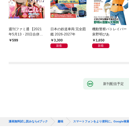
週刊ファミ通 【2021
日本の鉄道車両 完全図
機動警察パトレイバー
年5月13・20日合併
鑑 2026-2027年
泉野明ぴあ
号】
3,300
1,650
599
新着
新着
新刊配信予定
漫画無料試し読みならdブック
趣味
スマートフォンをより便利に。Google検