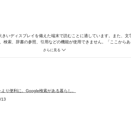
大きいディスプレイを備えた端末で読むことに適しています。また、文
、検索、辞書の参照、引用などの機能が使用できません。「ここからあ
て何時までやっているんだっけ」何かを「知りたい」と思ったら、すぐ
能を上手に使いこなせている人は意外と少ないようです。そこで検索エ
能を、さまざまなシーンに当てはめてご紹介する無料の事例集をご用意しま
や、ライフイベントなどで。スマートフォンやGoogleアプリを使って
日の生活も楽しく、豊かになっていくはず。スマートフォンや検索機能
について優しく分かりやすく解説しています。
より便利に。Google検索がある暮らし。
/13