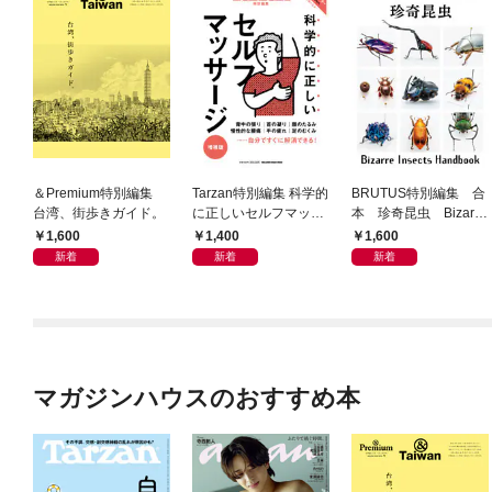
＆Premium特別編集
Tarzan特別編集 科学的
BRUTUS特別編集 合
台湾、街歩きガイド。
に正しいセルフマッサ
本 珍奇昆虫 Bizarre
ージ 増補版
Insects Handbook
1,600
1,400
1,600
新着
新着
新着
マガジンハウスのおすすめ本