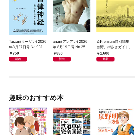
Tarzan(ターザン) 2026
anan(アンアン) 2026
＆Premium特別編集
年8月27日号 No.931
年 8月19日号 No.2507
台湾、街歩きガイド。
[自律神経ゆったりメン
[愛とSEX]
750
880
1,600
テナンス術]
新着
新着
新着
趣味のおすすめ本