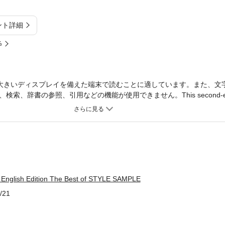
ント詳細
%
大きいディスプレイを備えた端末で読むことに適しています。また、文
辞書の参照、引用などの機能が使用できません。This second-ever, all
shion and culture magazine POPEYE is a compilation of articles from 
 from 2020 to 2026. This special issue is packed with fashion snaps of
across 18 countries.There are also in-depth feature articles on topics 
 artists such as King Krule, Sampha, and Blood Orange.
English Edition The Best of STYLE SAMPLE
/21