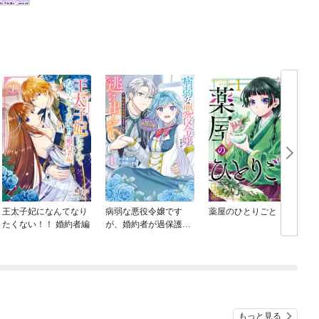
王太子妃になんてなり
病弱な悪役令嬢です
薬屋のひとりごと
たくない！！ 婚約者編
が、婚約者が過保護す
ぎて逃げ出したい(私た
ち犬猿の仲でしたよ
ね！？)
もっと見る