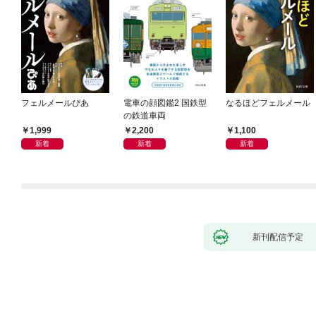
フェルメールぴあ
電車の顔図鑑2 国鉄型
なるほどフェルメール
の鉄道車両
1,999
2,200
1,100
新着
新着
新着
新刊配信予定