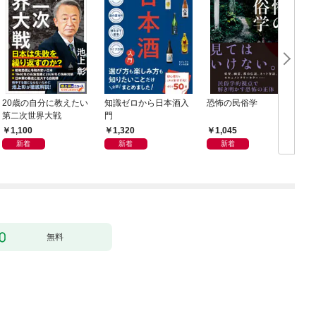
20歳の自分に教えたい
知識ゼロから日本酒入
恐怖の民俗学
週
第二次世界大戦
門
年
1,100
1,320
1,045
新着
新着
新着
無料