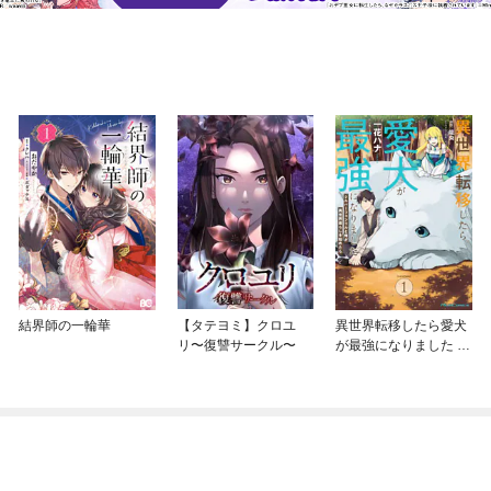
結界師の一輪華
【タテヨミ】クロユ
異世界転移したら愛犬
リ〜復讐サークル〜
が最強になりました ～
シルバーフェンリルと
俺が異世界暮らしを始
めたら～ THE COMIC