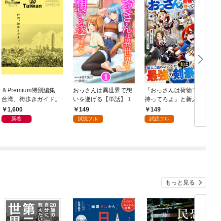
＆Premium特別編集
おっさんは異世界で想
『おっさんは荷物でも
台湾、街歩きガイド。
いを遂げる【単話】１
持ってろよ』と新人に
舐められてるけど、実
1,600
149
149
は最強の剣豪です【単
新着
試読フル
試読フル
話】１
もっと見る