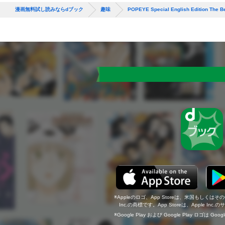
漫画無料試し読みならdブック
趣味
POPEYE Special English Edition The 
Appleのロゴ、App Storeは、米国もしくはそ
Inc.の商標です。App Storeは、Apple In
Google Play および Google Play ロゴは Go