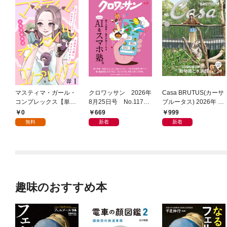
マスティマ・ガール・
クロワッサン 2026年
Casa BRUTUS(カーサ
コンプレックス【単
8月25日号 No.1171
ブルータス) 2026年 9
話】１
[大人のAI＆スマホ
月号 [もっと学べる！
0
669
999
塾。]
動物園と水族館]
無料
新着
新着
趣味のおすすめ本