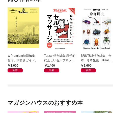
＆Premium特別編集
Tarzan特別編集 科学的
BRUTUS特別編集 合
台湾、街歩きガイド。
に正しいセルフマッサ
本 珍奇昆虫 Bizarre
ージ 増補版
Insects Handbook
1,600
1,400
1,600
新着
新着
新着
マガジンハウスのおすすめ本