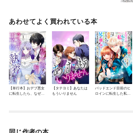
あわせてよく買われている本
【単行本】おデブ悪女
【タテヨミ】あなたは
バッドエンド目前のヒ
に転生したら、なぜか
もういりません
ロインに転生した私、
ラスボス王子様に執着
今世では恋愛するつも
されています
りがチートな兄が離し
てくれません！？@C
OMIC
同じ作者の本