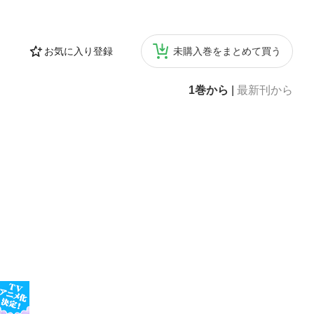
お気に入り登録
未購入巻をまとめて買う
1巻から
|
最新刊から