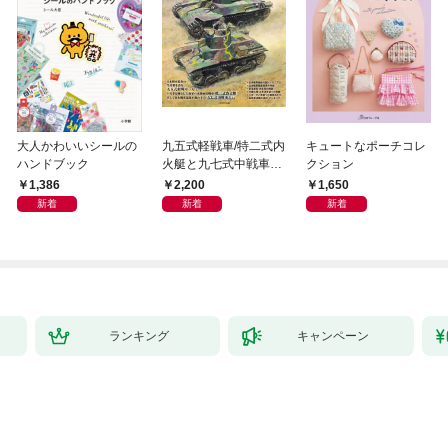
大人かわいいシールの
九五式軽戦車/特二式内
キュートなポーチコレ
ハンドブック
火艇と九七式中戦車完
クション
全ガイド
1,386
2,200
1,650
新着
新着
新着
ランキング
キャンペーン