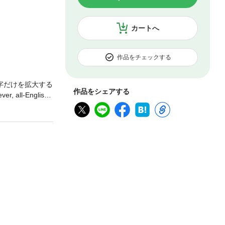
カートへ
作品をチェックする
字だけを拡大する
作品をシェアする
-English i
the annual STYLE
 real City Boys
such as the perso