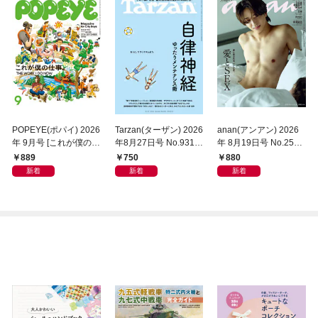
POPEYE(ポパイ) 2026
Tarzan(ターザン) 2026
anan(アンアン) 2026
年 9月号 [これが僕の仕
年8月27日号 No.931
年 8月19日号 No.2507
事。]
[自律神経ゆったりメン
[愛とSEX]
889
750
880
テナンス術]
新着
新着
新着