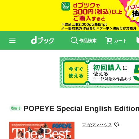
作品検索
カート
POPEYE Special English Editio
最新刊
マガジンハウス