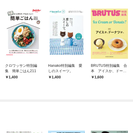
クロワッサン特別編
Hanako特別編集 愛
BRUTUS特別編集 合
集 簡単ごはん211
しのスイーツ。
本 アイスか、ドーナ
ツか。
1,400
1,400
1,600