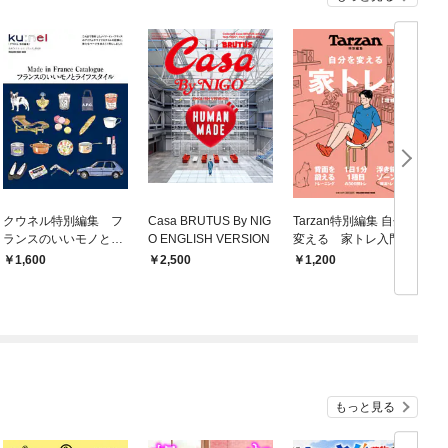
クウネル特別編集 フ
Casa BRUTUS By NIG
Tarzan特別編集 自分を
ランスのいいモノとラ
O ENGLISH VERSION
変える 家トレ入門
イフスタイル
増補版
1,600
2,500
1,200
もっと見る