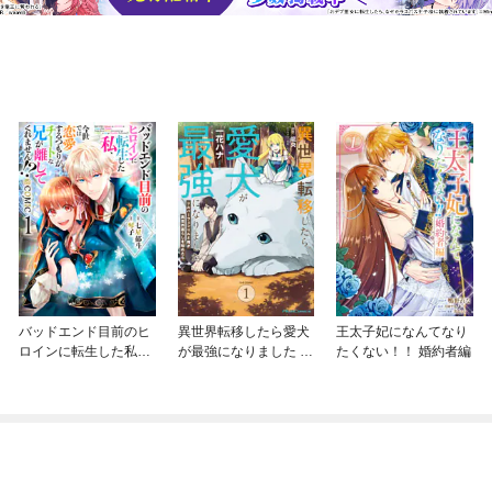
バッドエンド目前のヒ
異世界転移したら愛犬
王太子妃になんてなり
ロインに転生した私、
が最強になりました ～
たくない！！ 婚約者編
今世では恋愛するつも
シルバーフェンリルと
りがチートな兄が離し
俺が異世界暮らしを始
てくれません！？@C
めたら～ THE COMIC
OMIC