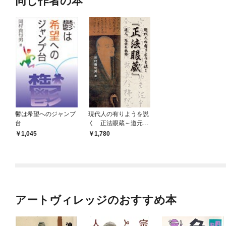
同じ作者の本
鬱は希望へのジャンプ
現代人の有りようを説
台
く 正法眼蔵～道元、
思索の軌跡
1,045
1,780
アートヴィレッジのおすすめ本