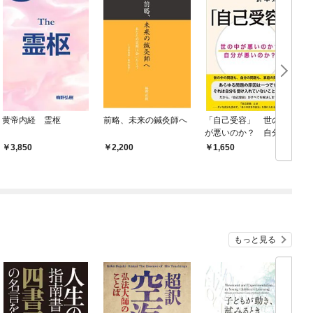
黄帝内経 霊枢
前略、未来の鍼灸師へ
「自己受容」 世の中
中
が悪いのか？ 自分が
悪いのか？
3,850
2,200
1,650
もっと見る