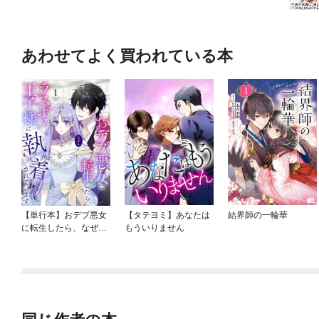
あわせてよく買われている本
【単行本】おデブ悪女
【タテヨミ】あなたは
結界師の一輪華
に転生したら、なぜか
もういりません
ラスボス王子様に執着
されています