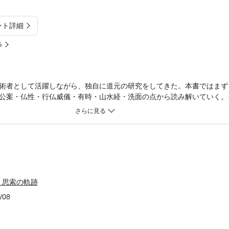
ント詳細
%
術者として活躍しながら、独自に道元の研究をしてきた。本書ではまず
公案・仏性・行仏威儀・有時・山水経・洗面の点から読み解いていく。
ハイデガーの哲学と絡めて述べていく。
、思索の軌跡
/08