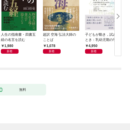
人生の指南書・四書五
超訳 空海 弘法大師の
子どもが動き，試みる
経の名言を読む
ことば
とき：乳幼児期の学び
におけるドゥルーズ／
1,980
1,078
4,950
ガタリ論
新着
新着
新着
無料