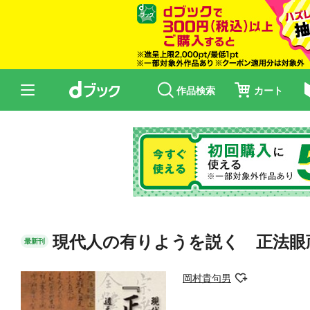
作品検索
カート
現代人の有りようを説く 正法眼
最新刊
岡村貴句男