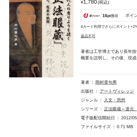
1,780
(税込)
ポイ
16
pt
獲得
dカード利用でさらにポイント+2
返品不可
著者は工学博士であり長年技
概要を説明し、その後、現成
「正法眼蔵」の今日的意義を
著者
岡村貴句男
出版社
アートヴィレッジ
ジャンル
人文・思想
シリーズ
正法眼蔵～道元
電子版配信開始日
2012/05
ファイルサイズ
0.71 MB