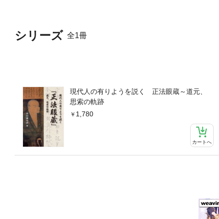
シリーズ
全1冊
現代人の有りようを説く 正法眼蔵～道元、
思索の軌跡
1,780
カートへ