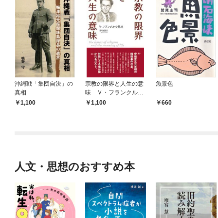
沖縄戦「集団自決」の
宗教の限界と人生の意
魚景色
真相
味 Ｖ・フランクルの
視点
1,100
1,100
660
人文・思想のおすすめ本