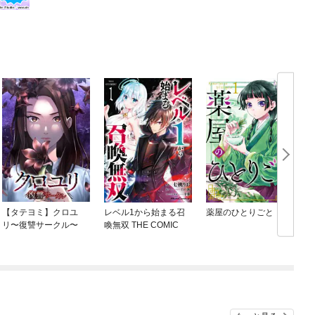
【タテヨミ】クロユ
レベル1から始まる召
薬屋のひとりごと
リ〜復讐サークル〜
喚無双 THE COMIC