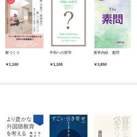
家づくり
平和への哲学
黄帝内経 素問
1,100
1,100
3,850