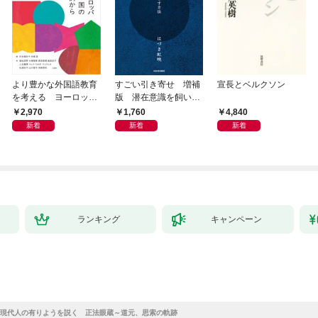
より豊かな外国語教育
すごい引き寄せ 増補
宣長とベルクソン
を考える ヨーロッパ
版 潜在意識を飼い馴
9か国の事例から
らす方法
2,970
1,760
4,840
新着
新着
新着
ランキング
キャンペーン
現代人の有りようを説く 正法眼蔵～道元、思索の軌跡