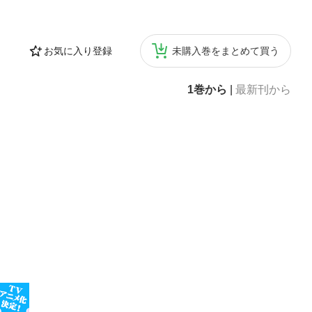
お気に入り登録
未購入巻をまとめて買う
1巻から
|
最新刊から