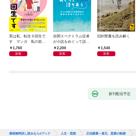
実は私、転生９回生で
自閉スペクトラム症者
旧約聖書を読み解く
す マンガ 私の前世
が小説をめぐって語り
物語
あう
1,760
2,200
1,540
新着
新着
新着
新刊配信予定
漫画無料試し読みならdブック
人文・思想
正法眼蔵～道元、思索の軌跡