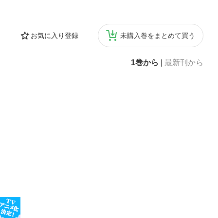
お気に入り登録
未購入巻をまとめて買う
1巻から
|
最新刊から