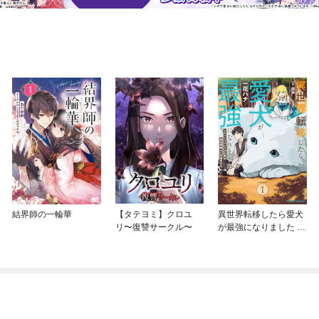
結界師の一輪華
【タテヨミ】クロユ
異世界転移したら愛犬
リ〜復讐サークル〜
が最強になりました ～
シルバーフェンリルと
俺が異世界暮らしを始
めたら～ THE COMIC