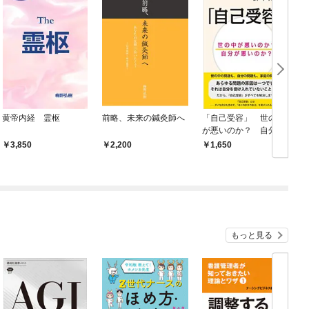
黄帝内経 霊枢
前略、未来の鍼灸師へ
「自己受容」 世の中
中
が悪いのか？ 自分が
悪いのか？
3,850
2,200
1,650
もっと見る