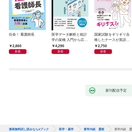
任命！ 看護師長
医学データ解析と統計
国家試験をギリギリ合
学の架橋 入門から応用
格したナースが英語論
へつなぐ
文を読めるようになっ
2,860
4,290
2,750
た理由
新着
新着
新着
新刊配信予定
漫画無料試し読みならdブック
医学・薬学
黄帝内経 霊枢
黄帝内経 霊