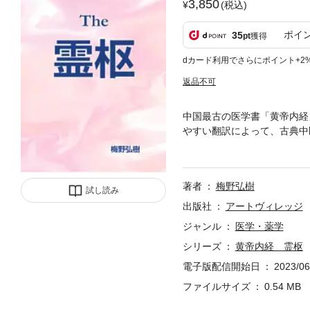
3,850
(税込)
ポイ
35
pt
獲得
dカード利用でさらにポイント+2
返品不可
中国最古の医学書「黄帝内経
やすい翻訳によって、古典中
門学校）卒業 上海中医学院
事 一九九六年社団法人(現・
一四年国際中医師免許取得 
著者
梅野弘樹
問拝命 北京昕格来養生科技
試し読み
大辞典の一人）に師事 株式
出版社
アートヴィレッジ
会常任理事就任 二〇一七年
ジャンル
医学・薬学
年四柱推命鑑定開設 二〇二
シリーズ
黄帝内経 霊枢
期学術研修会講師拝命 一般
命 一般社団法人滋賀県鍼灸
電子版配信開始日
2023/06
ファイルサイズ
0.54 MB