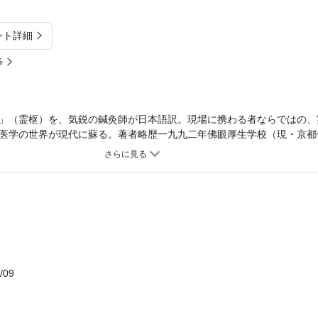
ント詳細
%
」（霊枢）を、気鋭の鍼灸師が日本語訳。現場に携わる者ならではの、
医学の世界が現代に蘇る。著者略歴一九九二年佛眼厚生学校（現・京都
（現・上海中医薬大学）鍼灸研修修了 川井正久先生（元上海中医薬大学
公益社団法人)全日本鍼灸マッサージ師会登録 二〇一二年上海中医薬大学
二〇一五年北京中医薬大学国際学院名誉顧問・名誉主任拝命 北京僑仁中
発展有限公司常務理事・医療技監拝命 潘瑞芹老師（元中日友好医院副院
会社東洋めでぃかるらぼ設立 世界中医薬学会連合会入会 二〇一六年世界
登録販売者免許取得 二〇一九年中華人民共和国北京中日友好医院にて合同
二年公益社団法人全日本鍼灸マッサージ師会生涯研修講師登録 大津鍼灸
社団法人滋賀県鍼灸マッサージ師会ホームページ修正更新委員会（略称
マッサージ師会びわ湖マラソン医療救護班実行委員長拝命
/09