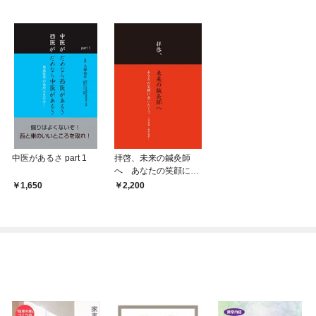
中医があるさ part 1
拝啓、未来の鍼灸師
へ あなたの笑顔に会
いたくて ～日本発・
1,650
2,200
新中医学～