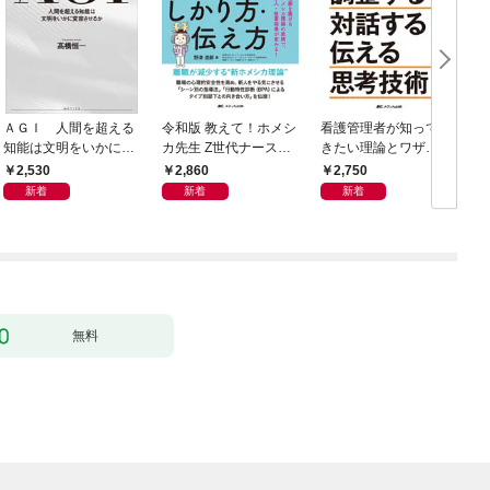
ＡＧＩ 人間を超える
令和版 教えて！ホメシ
看護管理者が知ってお
知能は文明をいかに変
カ先生 Z世代ナースの
きたい理論とワザ①
容させるか
ほめ方・しかり方・伝
調整する 対話する・伝
2,530
2,860
2,750
え方
える 思考技術
新着
新着
新着
無料