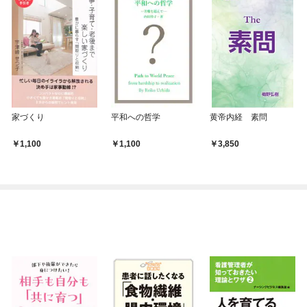
家づくり
平和への哲学
黄帝内経 素問
1,100
1,100
3,850