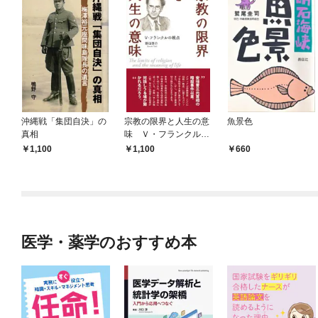
沖縄戦「集団自決」の
宗教の限界と人生の意
魚景色
真相
味 Ｖ・フランクルの
視点
1,100
1,100
660
医学・薬学のおすすめ本