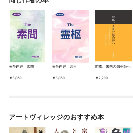
同じ作者の本
黄帝内経 素問
黄帝内経 霊枢
前略、未来の鍼灸師へ
3,850
3,850
2,200
アートヴィレッジのおすすめ本