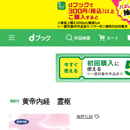
作品検索
カート
黄帝内経 霊枢
最新刊
梅野弘樹