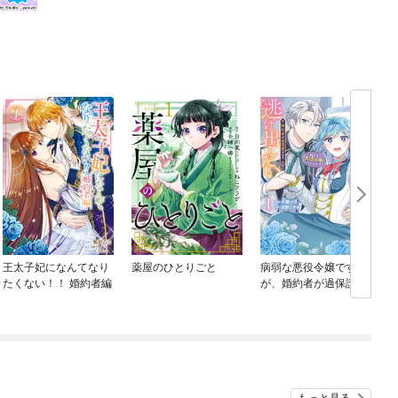
王太子妃になんてなり
薬屋のひとりごと
病弱な悪役令嬢です
たくない！！ 婚約者編
が、婚約者が過保護す
ぎて逃げ出したい(私た
ち犬猿の仲でしたよ
ね！？)