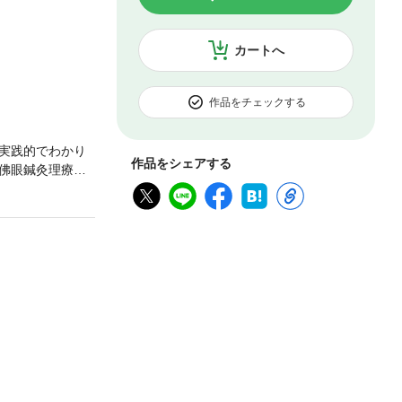
カートへ
作品をチェックする
実践的でわかり
作品をシェアする
佛眼鍼灸理療専
日本校校長）に師
日本校修了 二〇
西医問診部特別顧
長・中国名医名術
中医薬学会連合
回診 二〇二一
マッサージ師会定
・ＭＵＣ）主任拝