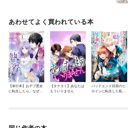
あわせてよく買われている本
【単行本】おデブ悪女
【タテヨミ】あなたは
バッドエンド目前のヒ
に転生したら、なぜか
もういりません
ロインに転生した私、
ラスボス王子様に執着
今世では恋愛するつも
されています
りがチートな兄が離し
てくれません！？@C
OMIC