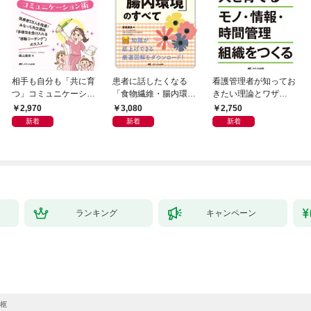
相手も自分も「共に育
患者に話したくなる
看護管理者が知ってお
つ」コミュニケーショ
「食物繊維・腸内環
きたい理論とワザ②
ン術
境」のすべて
人を育てる モノ・情
2,970
3,080
2,750
報・時間管理組織をつ
新着
新着
新着
くる
ランキング
キャンペーン
枢