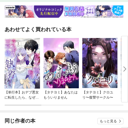
あわせてよく買われている本
【単行本】おデブ悪女
【タテヨミ】あなたは
【タテヨミ】クロユ
病弱
に転生したら、なぜか
もういりません
リ〜復讐サークル〜
が、
ラスボス王子様に執着
ぎて
されています
たち
ね！
同じ作者の本
もっと見る