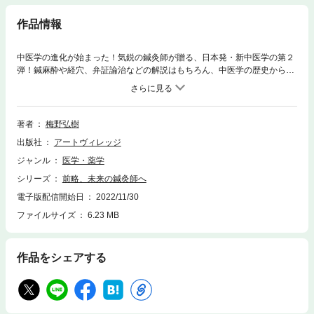
作品情報
中医学の進化が始まった！気鋭の鍼灸師が贈る、日本発・新中医学の第２
弾！鍼麻酔や経穴、弁証論治などの解説はもちろん、中医学の歴史から世
界の伝統医学、黄帝内経の基礎等までを幅広く扱った、鍼灸界の未来を変
える挑戦作。
著者
梅野弘樹
出版社
アートヴィレッジ
ジャンル
医学・薬学
シリーズ
前略、未来の鍼灸師へ
電子版配信開始日
2022/11/30
ファイルサイズ
6.23 MB
作品をシェアする