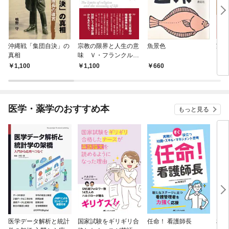
沖縄戦「集団自決」の
宗教の限界と人生の意
魚景色
家づ
真相
味 Ｖ・フランクルの
視点
1,100
1,100
660
1,
医学・薬学のおすすめ本
もっと見る
医学データ解析と統計
国家試験をギリギリ合
任命！ 看護師長
相手