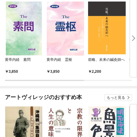
黄帝内経 素問
黄帝内経 霊枢
前略、未来の鍼灸師へ
中医が
3,850
3,850
2,200
1,
アートヴィレッジのおすすめ本
もっと見る