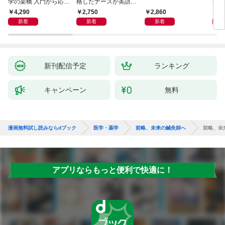
学の架橋 入門から応用
格したナースが英語論
つ」
へつなぐ
文を読めるようになっ
ン術
4,290
2,750
2,860
2,
た理由
新着
新着
新着
新刊配信予定
ランキング
キャンペーン
無料
漫画無料試し読みならdブック
医学・薬学
前略、未来の鍼灸師へ
前略、未
アプリならもっと便利で快適に！