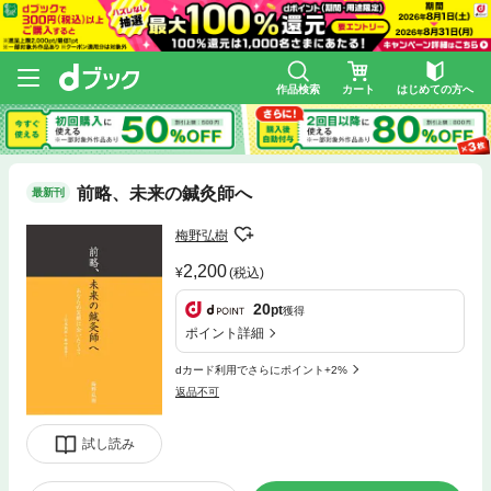
作品検索
カート
はじめての方へ
前略、未来の鍼灸師へ
最新刊
梅野弘樹
2,200
(税込)
20
pt
獲得
ポイント詳細
dカード利用でさらにポイント+2%
返品不可
試し読み