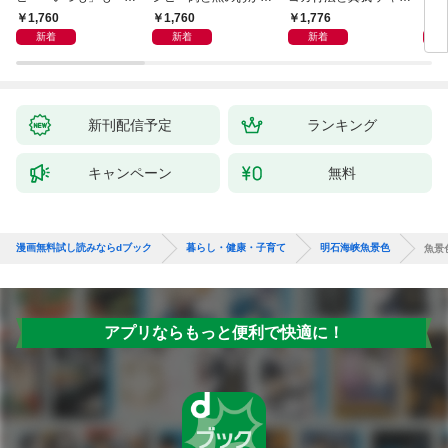
しも」もおいしい！
ず 少ない材料＆調味
ラと真我の関係 クンダ
した
1,760
1,760
1,776
1,
料で、あとはスイッチ
リーニ上昇体験 次元上
新着
新着
新着
ポン！
昇と真我の関係
新刊配信予定
ランキング
キャンペーン
無料
漫画無料試し読みならdブック
暮らし・健康・子育て
明石海峡魚景色
魚景
アプリならもっと便利で快適に！