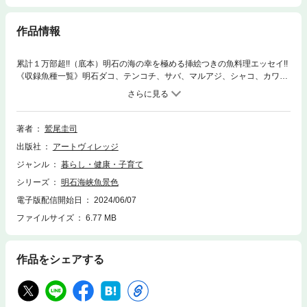
作品情報
累計１万部超!!（底本）明石の海の幸を極める挿絵つきの魚料理エッセイ!!
《収録魚種一覧》明石ダコ、テンコチ、サバ、マルアジ、シャコ、カワ
ツ、ハモ、アナゴ、サツキマス、ゴンズイ、アカエイ、タチウオ、マコガ
レイ、アワビ、キス、スズキ、オニオコゼ、ベラ、ガザミ、舌びらめ、ア
コウ、トラハゼ、ツバス、カンパチ、イシダイ、カワハギ、イセエビ、サ
イラ、ニベ、カマス、イワシ、サヨリ、メイタガレイ、カキ、コチ、くら
著者
鷲尾圭司
げうお、海苔、イイダコ、ナマコ、ボラ、冬の貝、クロダイ、ウミヘビ、
出版社
アートヴィレッジ
イシガレイ、ヒラメ、コノシロ、ホウボウ、カンダイ、イカナゴ、マダ
イ、ウミタナゴ、メバル・カサゴ、アイナメ、ギンポ、サワラ、アオリイ
ジャンル
暮らし・健康・子育て
カ、アサリ、赤貝、ワカメ、テングサ
シリーズ
明石海峡魚景色
電子版配信開始日
2024/06/07
ファイルサイズ
6.77 MB
作品をシェアする