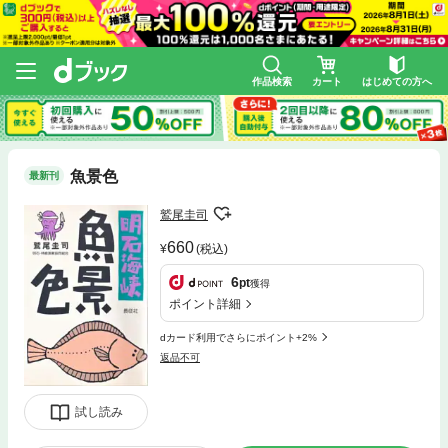
作品検索
カート
はじめての方へ
魚景色
最新刊
鷲尾圭司
660
(税込)
6
pt
獲得
ポイント詳細
dカード利用でさらにポイント+2%
返品不可
試し読み