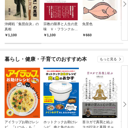
沖縄戦「集団自決」の
宗教の限界と人生の意
魚景色
家づ
真相
味 Ｖ・フランクルの
視点
1,100
1,100
660
1,
暮らし・健康・子育てのおすすめ本
もっと見る
アイラップお助けレシ
ホットクックお助けレ
首ヨガで真我と結ぶ
すご
ピ 「いつも」も「も
シピ 肉と魚のおか
ヨガ行法と真我 チャク
クニ