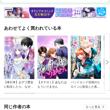
あわせてよく買われている本
【単行本】おデブ悪女
【タテヨミ】あなたは
バッドエンド目前のヒ
結界
に転生したら、なぜか
もういりません
ロインに転生した私、
ラスボス王子様に執着
今世では恋愛するつも
されています
りがチートな兄が離し
てくれません！？@C
OMIC
同じ作者の本
もっと見る