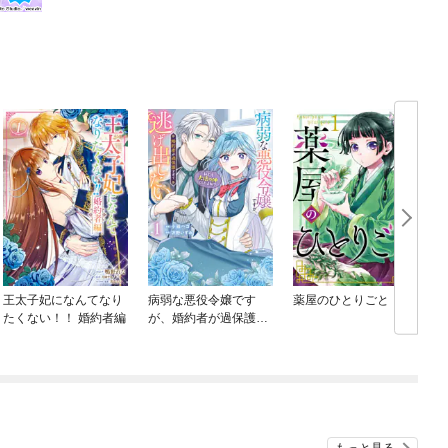
王太子妃になんてなり
病弱な悪役令嬢です
薬屋のひとりごと
たくない！！ 婚約者編
が、婚約者が過保護す
ぎて逃げ出したい(私た
ち犬猿の仲でしたよ
ね！？)
もっと見る