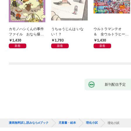
カモノハシくんの事件
うちゅうじんは いな
ウルトラマンテオ
ファイル おなら爆
い！？
＆ 全ウルトラヒーロ
弾！ 危機イッパツ編
ー大集合 あそべるず
1,430
1,793
1,430
かん
新着
新着
新着
新刊配信予定
漫画無料試し読みならdブック
児童書・絵本
理化小試
理化小試