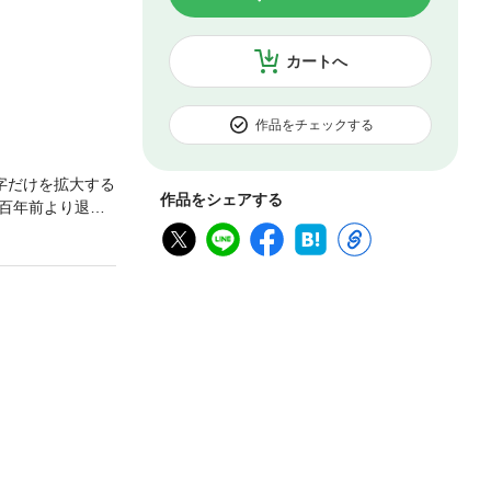
カートへ
作品をチェックする
字だけを拡大する
作品をシェアする
百年前より退歩
。初版は，１８