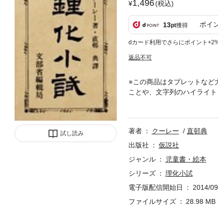
1,496
(税込)
ポイ
13
pt
獲得
dカード利用でさらにポイント+2
返品不可
※この商品はタブレットなど
ことや、文字列のハイライト
しているのでは」と思わせる
８２年。
著者
クーレー
直邨典
試し読み
出版社
仮説社
ジャンル
児童書・絵本
シリーズ
理化小試
電子版配信開始日
2014/09
ファイルサイズ
28.98 MB