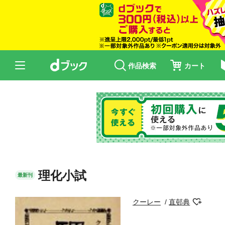
作品検索
カート
理化小試
最新刊
クーレー
直邨典