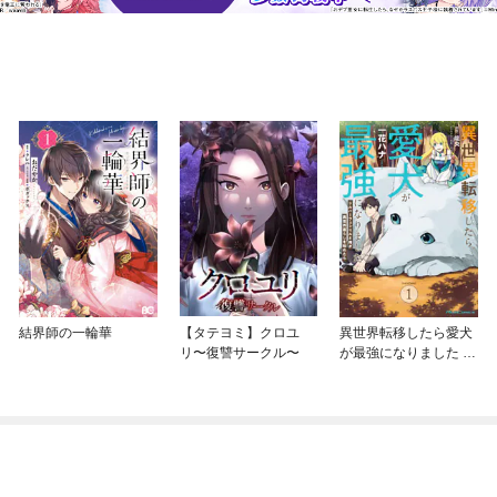
結界師の一輪華
【タテヨミ】クロユ
異世界転移したら愛犬
リ〜復讐サークル〜
が最強になりました ～
シルバーフェンリルと
俺が異世界暮らしを始
めたら～ THE COMIC