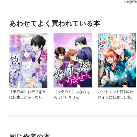
あわせてよく買われている本
【単行本】おデブ悪女
【タテヨミ】あなたは
バッドエンド目前のヒ
に転生したら、なぜか
もういりません
ロインに転生した私、
ラスボス王子様に執着
今世では恋愛するつも
されています
りがチートな兄が離し
てくれません！？@C
OMIC
同じ作者の本