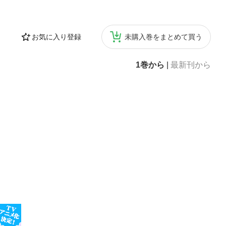
お気に入り登録
未購入巻をまとめて買う
1巻から
|
最新刊から