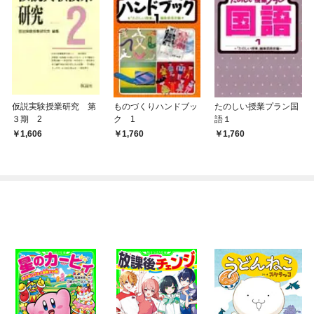
仮説実験授業研究 第
ものづくりハンドブッ
たのしい授業プラン国
３期 2
ク 1
語１
1,606
1,760
1,760