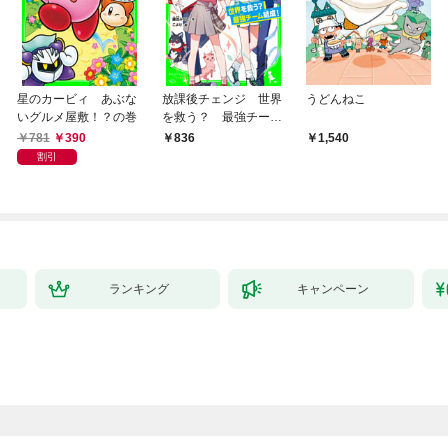
星のカービィ あぶな
放課後チェンジ 世界
うどんねこ
いグルメ屋敷！？の巻
を救う？ 最強チーム
結成！
781
390
836
1,540
割引
ランキング
キャンペーン