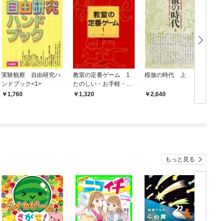
実験観察 自由研究ハ
教室の定番ゲーム 1
模倣の時代 上
ンドブック<1>
たのしい・お手軽・い
～フンイキ
1,760
1,320
2,640
もっと見る