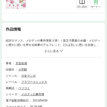
試し読み
カートへ
作品情報
好評ロマンス、メロディの事件簿第３弾！！貧乏子爵家の令嬢・メロディ
に密かに想いを寄せる執事のアルフレッド。2人は互いに想いを自覚しつ
つあったのですが、そんな時メロディに求婚者が！？しかもそれはワケあ
りでアルフレッドが警戒していた男で．．．！？
著者
天音佑湖
出版社
小学館
ジャンル
少女マンガ
レーベル
フラワーコミックス
掲載誌
ベツコミ
シリーズ
メロディの事件簿
電子版配信開始日
2013/04/30
ファイルサイズ
35.38 MB