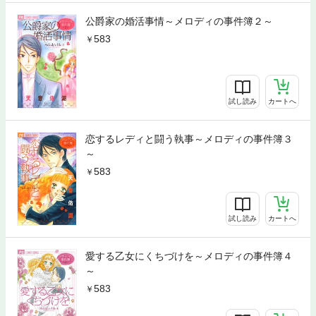
公爵家の婚活事情～メロディの事件簿２～
583
試し読み
カートへ
恋するレディと闘う執事～メロディの事件簿３
～
583
試し読み
カートへ
愛する乙女にくちづけを～メロディの事件簿４
～
583