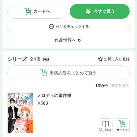
カートへ
今すぐ買う
作品をチェックする
作品情報へ
全4冊
シリーズ
お気に入り登録
完結
未購入巻をまとめて買う
1巻から
|
最新刊から
メロディの事件簿
583
試し読み
カートへ