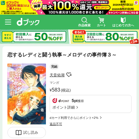
作品検索
カート
はじめての方へ
恋するレディと闘う執事～メロディの事件簿３～
完結
天音佑湖
マンガ
583
(税込)
5
pt
獲得
ポイント詳細
dカード利用でさらにポイント+2%
返品不可
試し読み