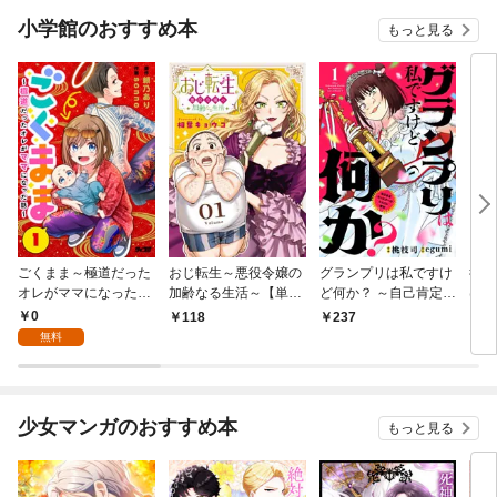
小学館のおすすめ本
もっと見る
ごくまま～極道だった
おじ転生～悪役令嬢の
グランプリは私ですけ
後宮
オレがママになった話
加齢なる生活～【単
ど何か？ ～自己肯定モ
は謎
～【単話】（１）
話】（１）
ンスターのミスコン無
（１
0
118
237
2
双～【単話】（１）
無料
少女マンガのおすすめ本
もっと見る