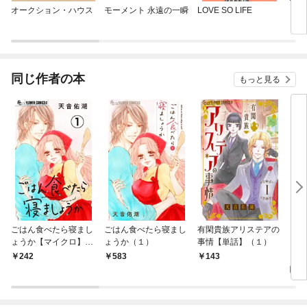
オークション・ハウス
モーメント 永遠の一瞬
LOVE SO LIFE
グラ
同じ作者の本
もっと見る
ごはん食べたら寝まし
ごはん食べたら寝まし
有閑貴族アリステアの
うち
ょうか【マイクロ】
ょうか（１）
事情【単話】（１）
い。
（１）
4
242
583
143
試