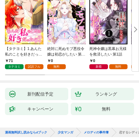
【タテヨミ】1.あんた
絶対に死ぬモブ悪役令
死神令嬢は黒幕お兄様
レベ
私のことを好きだった
嬢は初恋がしたい 第1
を救済したい 第1話
なり
の？
話
71
0
0
0
タテヨミ
試読フル
無料
新着
無料
新刊配信予定
ランキング
キャンペーン
無料
漫画無料試し読みならdブック
少女マンガ
メロディの事件簿
恋するレディ