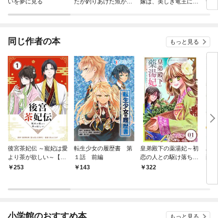
いを夢に見る
たが釣りあげた魚が大
嫁は、美しき竜王に奪
誓い
きすぎた件（コミッ
われる
ク）
同じ作者の本
もっと見る
後宮茶妃伝 ～寵妃は愛
転生少女の履歴書 第
皇弟殿下の薬湯妃～初
バズ
より茶が欲しい～【単
１話 前編
恋の人との駆け落ち先
配信
話】（１）
は後宮でした～【単
（１
253
143
322
1
話】（１）
小学館のおすすめ本
もっと見る