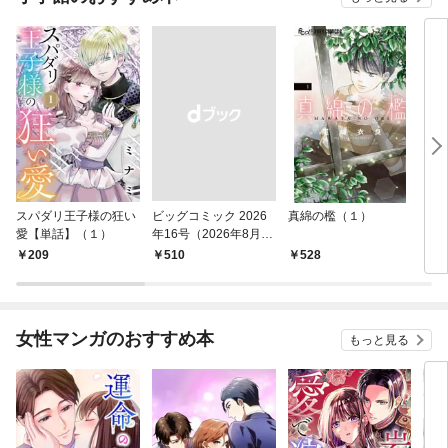
スパダリ王子様の狂い
ビッグコミック 2026
真綿の檻（１）
こん
愛【単話】（１）
年16号（2026年8月7
（１
日発売）
209
￥510
528
5
女性マンガのおすすめ本
もっと見る