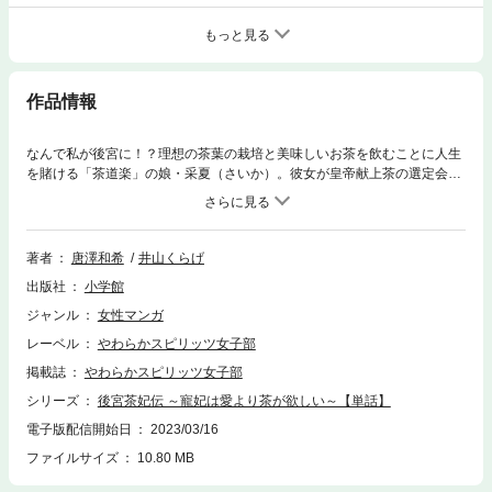
もっと見る
作品情報
なんで私が後宮に！？理想の茶葉の栽培と美味しいお茶を飲むことに人生
を賭ける「茶道楽」の娘・采夏（さいか）。彼女が皇帝献上茶の選定会だ
と思って並んだ場所で選ばれていたのは、茶葉ではなく後宮妃だっ
た・・・！うっかり入内した采夏を待ち受けるのは、誰よりも美味しくお
茶を飲む才能を持った皇帝との運命的な出会いと、ドロドロの陰謀が渦巻
く後宮の闇――お茶が命、結婚も恋愛もそっちのけだったはずの采夏の明
著者
唐澤和希
井山くらげ
日はどうなる・・・！？お茶の力で恋と運命を切り拓く、新感覚の中華後
出版社
小学館
宮×シンデレラストーリー、開幕です。－私が極楽へ連れて行って差し上
げましょう、お茶で！－
ジャンル
女性マンガ
レーベル
やわらかスピリッツ女子部
掲載誌
やわらかスピリッツ女子部
シリーズ
後宮茶妃伝 ～寵妃は愛より茶が欲しい～【単話】
電子版配信開始日
2023/03/16
ファイルサイズ
10.80 MB