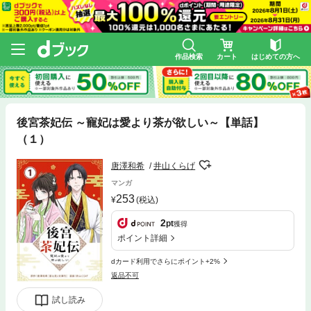
作品検索
カート
はじめての方へ
後宮茶妃伝 ～寵妃は愛より茶が欲しい～【単話】
（１）
唐澤和希
井山くらげ
マンガ
253
(税込)
2
pt
獲得
ポイント詳細
dカード利用でさらにポイント+2%
返品不可
試し読み