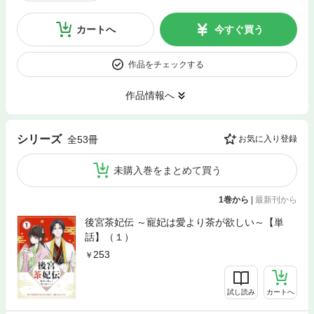
カートへ
今すぐ買う
作品をチェックする
作品情報へ
シリーズ
全53冊
お気に入り登録
未購入巻をまとめて買う
1巻から
|
最新刊から
後宮茶妃伝 ～寵妃は愛より茶が欲しい～【単
話】（１）
253
試し読み
カートへ