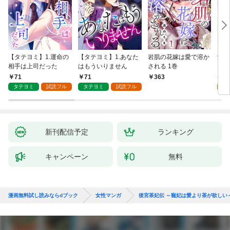
【タテヨミ】1.運命の
【タテヨミ】1.あなた
岩肌の花嫁は愛で溶か
愛し
相手は上司だった
はもういりません
される 1巻
い 
71
71
1
363
タテヨミ
試読フル
タテヨミ
試読フル
試
新刊配信予定
ランキング
キャンペーン
無料
漫画無料試し読みならdブック
女性マンガ
後宮茶妃伝 ～寵妃は愛より茶が欲しい