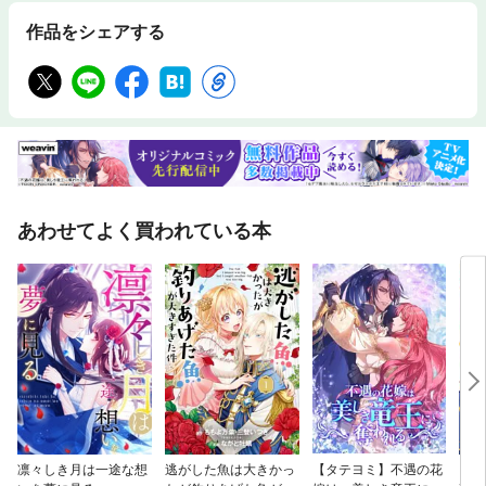
作品をシェアする
あわせてよく買われている本
凛々しき月は一途な想
逃がした魚は大きかっ
【タテヨミ】不遇の花
ブチ