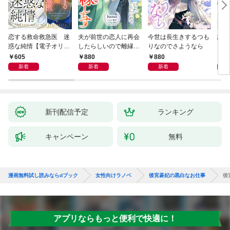
恋する救命救急医 迷
夫が前世の恋人に再会
今世は長生きするつも
話し
惑な純情【電子オリジ
したらしいので離縁し
りなのでさようなら
でし
ナル】
ます
605
880
880
1,
新着
新着
新着
新刊配信予定
ランキング
キャンペーン
無料
漫画無料試し読みならdブック
女性向けラノベ
後宮碁妃の黒白なお仕事
後
アプリならもっと便利で快適に！