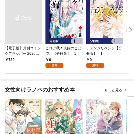
【電子版】月刊コミッ
これは我々夫婦のこと
チェンジリベンジ【分
チェ
クフラッパー 2026年9
で、【分冊版】 1
冊版】 1
月号
0
0
￥730
7
無料
無料
女性向けラノベのおすすめ本
もっと見る