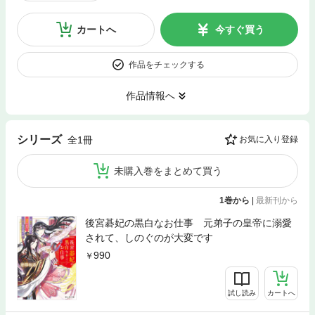
カートへ
今すぐ買う
作品をチェックする
作品情報へ
シリーズ
全1冊
お気に入り登録
未購入巻をまとめて買う
1巻から
|
最新刊から
後宮碁妃の黒白なお仕事 元弟子の皇帝に溺愛
されて、しのぐのが大変です
990
試し読み
カートへ