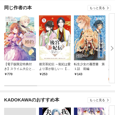
同じ作者の本
もっと見る
【電子版限定特典付
後宮茶妃伝 ～寵妃は愛
転生少女の履歴書 第
皇弟
き】スライム大公と没
より茶が欲しい～【単
１話 前編
恋の
落令嬢のあんがい幸せ
話】（１）
は後
3
770
253
143
な婚約1
話】
試
KADOKAWAのおすすめ本
もっと見る