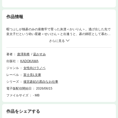
作品情報
暇つぶしが独碁のみの座敷牢で育った灰凛＜かいりん＞。逃げ出した先で
皇太子だという幼い星建＜せいけん＞と出逢うと、碁の師匠として慕わ
れ、ずっと一緒にいるという約束を交わした。しかし謎の策略により灰凛
は命を狙われ、離れ離れとなってしまう。それから10 年後、後宮へ身売
りされた灰凛が目にしたのは、皇帝となった星建。そして彼は、突然消え
た灰凛に執着し拗らせまくっていた──。後宮で隠れ暮らす灰凛だった
著者
唐澤和希
凪かすみ
が、ある日噂で聞いた戦の状況を碁に見立てて解いてしまったせいで、星
出版社
KADOKAWA
建に存在を気づかれて─ !?
ジャンル
女性向けラノベ
レーベル
富士見L文庫
シリーズ
後宮碁妃の黒白なお仕事
電子版配信開始日
2026/06/15
ファイルサイズ
- MB
作品をシェアする