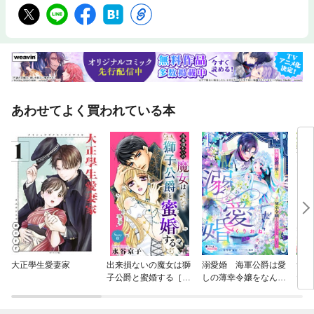
あわせてよく買われている本
大正學生愛妻家
出来損ないの魔女は獅
溺愛婚 海軍公爵は愛
無能
子公爵と蜜婚する［ば
しの薄幸令嬢をなんと
たい
ら売り］
しても妻にしたい