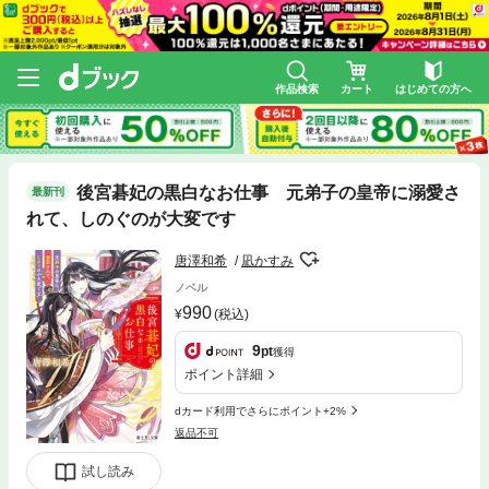
作品検索
カート
はじめての方へ
後宮碁妃の黒白なお仕事 元弟子の皇帝に溺愛さ
最新刊
れて、しのぐのが大変です
唐澤和希
凪かすみ
ノベル
990
(税込)
9
pt
獲得
ポイント詳細
dカード利用でさらにポイント+2%
返品不可
試し読み