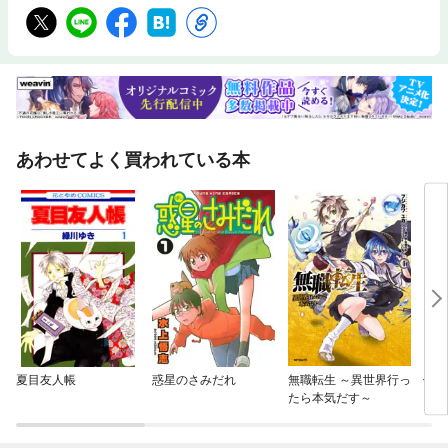
あわせてよく買われている本
夏目友人帳
惑星のさみだれ
無職転生 ～異世界行っ
佐々
たら本気だす～