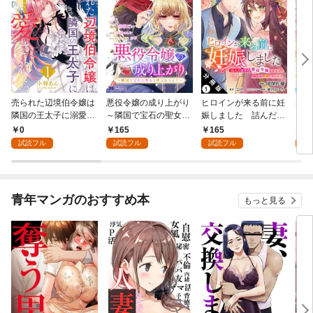
売られた辺境伯令嬢は
悪役令嬢の成り上がり
ヒロインが来る前に妊
かた
隣国の王太子に溺愛さ
～隣国で宝石の聖女と
娠しました 詰んだは
る理
れる 1
呼ばれるまで～（コミ
ずの悪役令嬢ですが、
0
165
165
9
ック） 分冊版 1
どうやら違うようです
試読フル
試読フル
試読フル
試
（コミック） 分冊版 1
青年マンガのおすすめ本
もっと見る