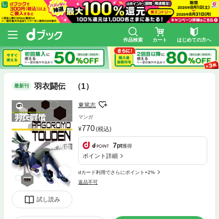
作品検索
カート
はじめての方へ
羽衣闘伝 （1）
最新刊
東篤志
マンガ
770
(税込)
7
pt
獲得
ポイント詳細
dカード利用でさらにポイント+2%
返品不可
試し読み