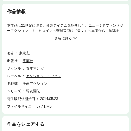
作品情報
本作品は21世紀に贈る、和製アイテムを駆使した、ニューＳＦファンタジ
ーアクション！！ ヒロインの蒼縫音羽は『天女」の集団から、地球を救
うため、『壁叡』という不思議な戦闘服を与えられた。だが、使い方も知
らされずEATと呼ばれる未知の生命と戦う羽目になる。一方、クラスメイ
トの源拓馬は、蒼縫に起こったことを知り、なんとか助けたいと願う。す
ると、不思議な女の子から『腑備』という、インターフェイスを与えられ
著者
東篤志
た。ＥＡＴとはなんなのか！？ そして、それを操る者たちは何者なの
出版社
双葉社
か！？
ジャンル
青年マンガ
レーベル
アクションコミックス
掲載誌
漫画アクション
シリーズ
羽衣闘伝
電子版配信開始日
2014/05/23
ファイルサイズ
37.41 MB
作品をシェアする