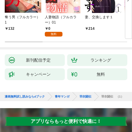
奪う男（フルカラー）
人妻物語（フルカラ
妻、交換します１
ごめ
1
ー）01
ない
0
132
214
1
無料
新刊配信予定
ランキング
キャンペーン
無料
漫画無料試し読みならdブック
青年マンガ
羽衣闘伝
羽衣闘伝 （1）
アプリならもっと便利で快適に！