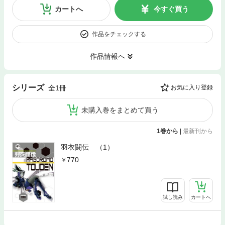
カートへ
今すぐ買う
作品をチェックする
作品情報へ
シリーズ
全1冊
お気に入り登録
未購入巻をまとめて買う
1巻から
|
最新刊から
羽衣闘伝 （1）
770
試し読み
カートへ