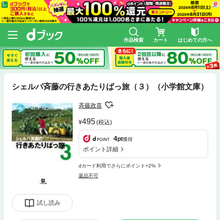
作品検索
カート
はじめての方へ
シェルパ斉藤の行きあたりばっ旅（３）（小学館文庫）
斉藤政喜
495
(税込)
4
pt
獲得
ポイント詳細
dカード利用でさらにポイント+2%
返品不可
試し読み