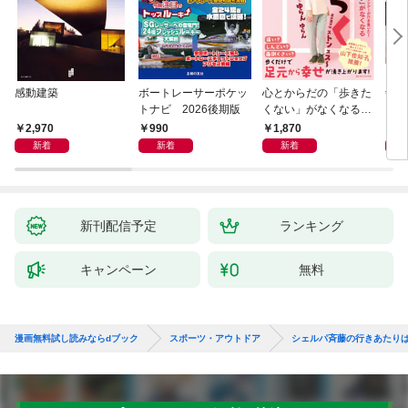
感動建築
ボートレーサーポケッ
心とからだの「歩きた
剣道
トナビ 2026後期版
くない」がなくなる
らせん流 ゆるらく歩
2,970
990
1,870
1,
き
新着
新着
新着
新刊配信予定
ランキング
キャンペーン
無料
漫画無料試し読みならdブック
スポーツ・アウトドア
シェルパ斉藤の行きあたり