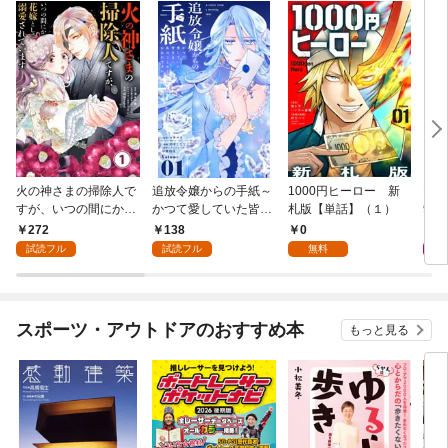
火の神さまの掃除人で
追放令嬢からの手紙～
1000円ヒーロー 新
DIM
すが、いつの間にか花
かつて愛していた皆さ
札版【単話】（１）
9.
嫁として溺愛されてい
まへ 私のことなどお忘
272
138
0
8
ます【単話】（１）
れですか？～【単話】
試読フル
試読フル
無料
（１）
スポーツ・アウトドアのおすすめ本
もっと見る