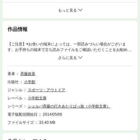
もっと見る
作品情報
【ご注意】※お使いの端末によっては、一部読みづらい場合がございま
す。お手持ちの端末で立ち読みファイルをご確認いただくことをお勧めし
ます。ザックひとつで世界を歩いた旅日記。『ビーパル』大好評連載のシ
リーズ第３弾は単行本『今夜も空の下』からの４編に単行本未収録作品４
編を加えた強力ラインアップで涙と感動そして笑いもパワーアップ。※こ
の商品は紙の書籍のページを画像にした電子書籍です。文字サイズだけを
著者
斉藤政喜
拡大・縮小することはできませんので、予めご了承ください。 試し読みフ
出版社
小学館
ァイルにより、ご購入前にお手持ちの端末での表示をご確認ください。
ジャンル
スポーツ・アウトドア
レーベル
小学館文庫
シリーズ
シェルパ斉藤の行きあたりばっ旅（小学館文庫）
電子版配信開始日
2014/05/06
ファイルサイズ
33.40 MB