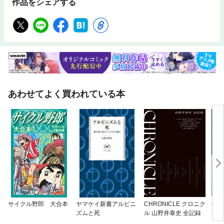
作品をシェアする
あわせてよく買われている本
サイクル野郎 大合本
ヤマケイ新書アルピニ
CHRONICLE クロニク
垂直
ズムと死
ル 山野井泰史 全記録