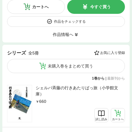
カートへ
今すぐ買う
作品をチェックする
作品情報へ
シリーズ
全5冊
お気に入り登録
未購入巻をまとめて買う
1巻から
|
最新刊から
シェルパ斉藤の行きあたりばっ旅（小学館文
庫）
660
試し読み
カートへ