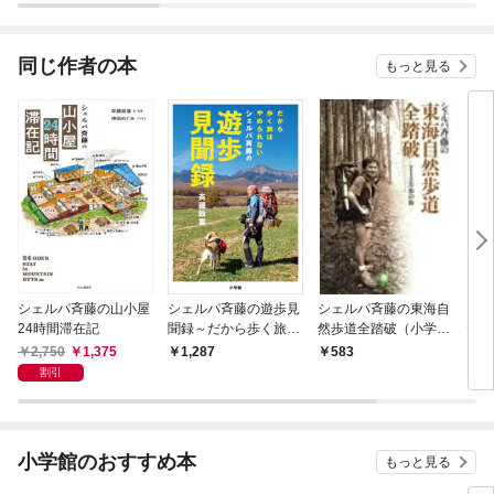
同じ作者の本
もっと見る
シェルパ斉藤の山小屋
シェルパ斉藤の遊歩見
シェルパ斉藤の東海自
シェ
24時間滞在記
聞録～だから歩く旅は
然歩道全踏破（小学館
たり
やめられない～
文庫）
庫）
2,750
1,375
1,287
583
6
割引
小学館のおすすめ本
もっと見る