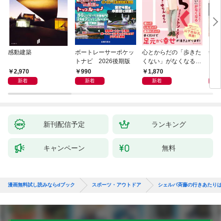
感動建築
ボートレーサーポケッ
心とからだの「歩きた
剣道
トナビ 2026後期版
くない」がなくなる
らせん流 ゆるらく歩
2,970
990
1,870
1,
き
新着
新着
新着
新刊配信予定
ランキング
キャンペーン
無料
漫画無料試し読みならdブック
スポーツ・アウトドア
シェルパ斉藤の行きあたり