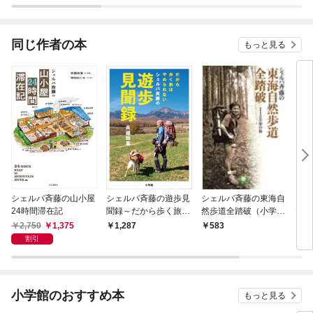
同じ作者の本
もっと見る
シェルパ斉藤の山小屋
シェルパ斉藤の遊歩見
シェルパ斉藤の東海自
シェ
24時間滞在記
聞録～だから歩く旅は
然歩道全踏破（小学館
たり
やめられない～
文庫）
庫）
2,750
1,375
1,287
583
6
割引
小学館のおすすめ本
もっと見る