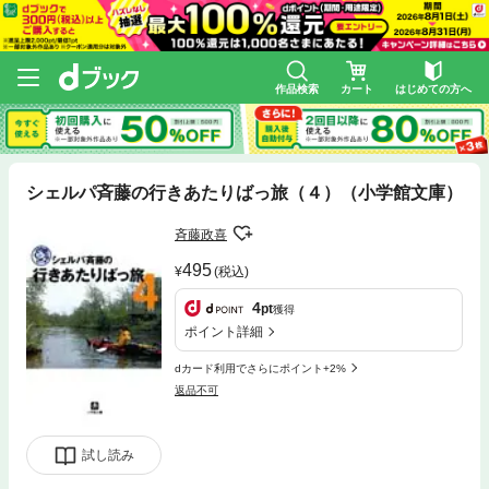
作品検索
カート
はじめての方へ
シェルパ斉藤の行きあたりばっ旅（４）（小学館文庫）
斉藤政喜
495
(税込)
4
pt
獲得
ポイント詳細
dカード利用でさらにポイント+2%
返品不可
試し読み