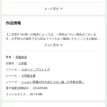
もっと見る
作品情報
【ご注意】※お使いの端末によっては、一部読みづらい場合がございま
す。お手持ちの端末で立ち読みファイルをご確認いただくことをお勧めし
ます。初めて『ビーパル』に掲載された幻のデビュー作「揚子江ゴムボー
ト下り」をはじめ、単行本未収録作品ばかりの電子版。ザックひとつで世
界を旅するシェルパ斉藤の、笑いと涙と感動がいっぱいの世界徒歩見聞
録。※この商品は紙の書籍のページを画像にした電子書籍です。文字サイ
著者
斉藤政喜
ズだけを拡大・縮小することはできませんので、予めご了承ください。 試
出版社
小学館
し読みファイルにより、ご購入前にお手持ちの端末での表示をご確認くだ
さい。
ジャンル
スポーツ・アウトドア
レーベル
小学館文庫
シリーズ
シェルパ斉藤の行きあたりばっ旅（小学館文庫）
電子版配信開始日
2014/05/06
ファイルサイズ
30.74 MB