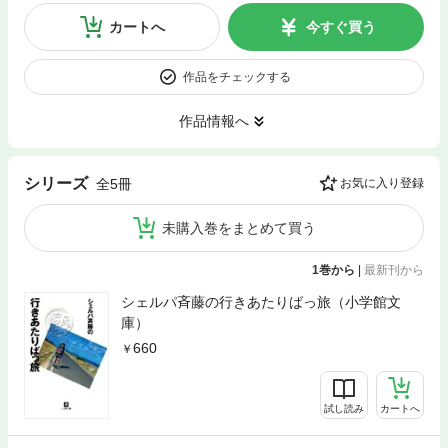
カートへ
今すぐ買う
作品をチェックする
作品情報へ
シリーズ
全5冊
お気に入り登録
未購入巻をまとめて買う
1巻から
|
最新刊から
シェルパ斉藤の行きあたりばっ旅（小学館文
庫）
660
試し読み
カートへ