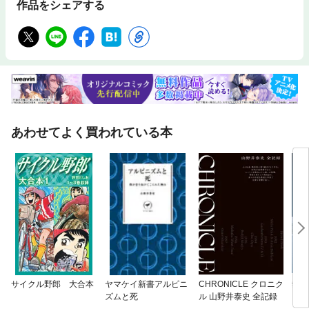
作品をシェアする
あわせてよく買われている本
サイクル野郎 大合本
ヤマケイ新書アルピニ
CHRONICLE クロニク
垂直
ズムと死
ル 山野井泰史 全記録