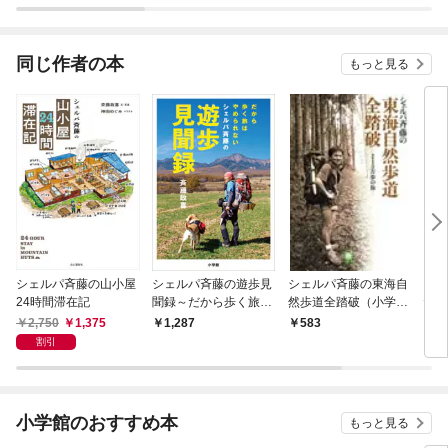
同じ作者の本
もっと見る
シェルパ斉藤の山小屋
シェルパ斉藤の遊歩見
シェルパ斉藤の東海自
シェ
24時間滞在記
聞録～だから歩く旅は
然歩道全踏破（小学館
たり
やめられない～
文庫）
庫）
2,750
1,375
1,287
583
6
割引
小学館のおすすめ本
もっと見る