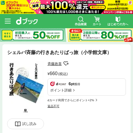
作品検索
カート
はじめての方へ
シェルパ斉藤の行きあたりばっ旅（小学館文庫）
斉藤政喜
660
(税込)
6
pt
獲得
ポイント詳細
dカード利用でさらにポイント+2%
返品不可
試し読み