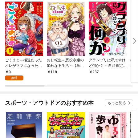
ごくまま～極道だった
おじ転生～悪役令嬢の
グランプリは私ですけ
後宮
オレがママになった話
加齢なる生活～【単
ど何か？ ～自己肯定モ
は謎
～【単話】（１）
話】（１）
ンスターのミスコン無
（１
0
118
237
2
双～【単話】（１）
無料
スポーツ・アウトドアのおすすめ本
もっと見る