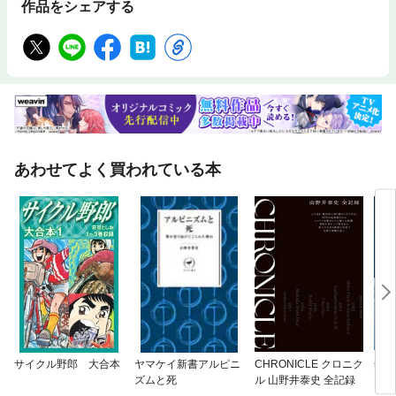
作品をシェアする
あわせてよく買われている本
サイクル野郎 大合本
ヤマケイ新書アルピニ
CHRONICLE クロニク
垂直
ズムと死
ル 山野井泰史 全記録