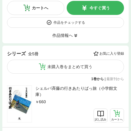
カートへ
今すぐ買う
作品をチェックする
作品情報へ
シリーズ
全5冊
お気に入り登録
未購入巻をまとめて買う
1巻から
|
最新刊から
シェルパ斉藤の行きあたりばっ旅（小学館文
庫）
660
試し読み
カートへ