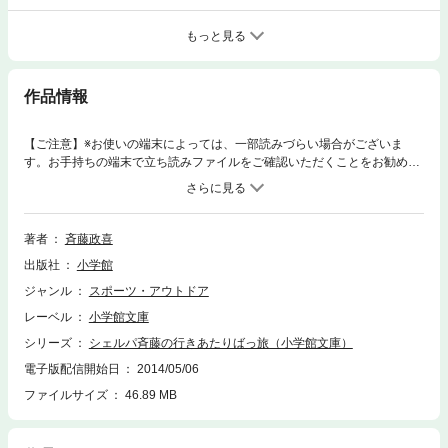
もっと見る
作品情報
【ご注意】※お使いの端末によっては、一部読みづらい場合がございま
す。お手持ちの端末で立ち読みファイルをご確認いただくことをお勧めし
ます。『ビーパル』で好評連載の「行きあたりばっ旅」単行本の電子化第
１弾。単行本未収録作品も加えて、日本国中から海外までザックひとつで
旅をした、涙と感動と笑いの体験をぎっしりパッキングしてあります。※
この商品は紙の書籍のページを画像にした電子書籍です。文字サイズだけ
著者
斉藤政喜
を拡大・縮小することはできませんので、予めご了承ください。 試し読み
出版社
小学館
ファイルにより、ご購入前にお手持ちの端末での表示をご確認ください。
ジャンル
スポーツ・アウトドア
レーベル
小学館文庫
シリーズ
シェルパ斉藤の行きあたりばっ旅（小学館文庫）
電子版配信開始日
2014/05/06
ファイルサイズ
46.89 MB