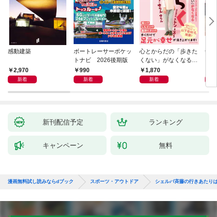
感動建築
ボートレーサーポケッ
心とからだの「歩きた
剣道
トナビ 2026後期版
くない」がなくなる
らせん流 ゆるらく歩
2,970
990
1,870
1,
き
新着
新着
新着
新刊配信予定
ランキング
キャンペーン
無料
漫画無料試し読みならdブック
スポーツ・アウトドア
シェルパ斉藤の行きあたり