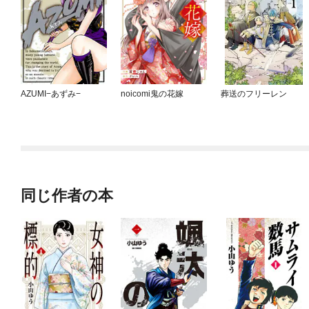
AZUMI−あずみ−
noicomi鬼の花嫁
葬送のフリーレン
同じ作者の本