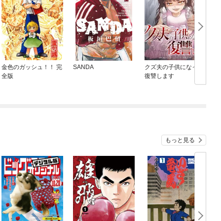
金色のガッシュ！！ 完
SANDA
クズ夫の子供になって
全版
復讐します
もっと見る