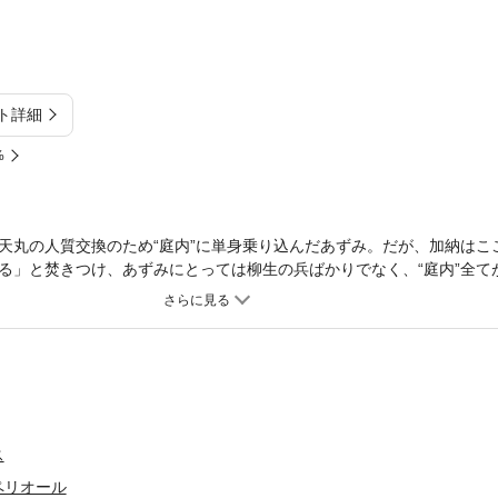
ト詳細
%
天丸の人質交換のため“庭内”に単身乗り込んだあずみ。だが、加納はこ
る」と焚きつけ、あずみにとっては柳生の兵ばかりでなく、“庭内”全て
丸を先に手放すことに同意するが…
ス
ペリオール