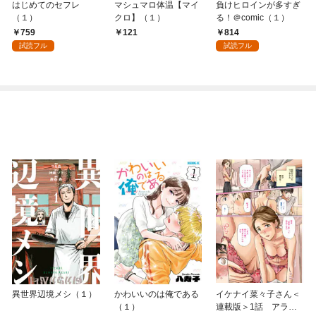
はじめてのセフレ
マシュマロ体温【マイ
負けヒロインが多すぎ
（１）
クロ】（１）
る！＠comic（１）
759
814
121
試読フル
試読フル
異世界辺境メシ（１）
かわいいのは俺である
イケナイ菜々子さん＜
（１）
連載版＞1話 アラフ