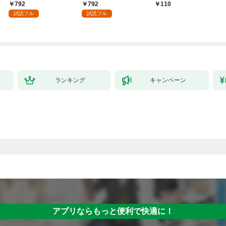
ォー女神と初体験
792
792
110
試読フル
試読フル
ランキング
キャンペーン
アプリならもっと便利で快適に！