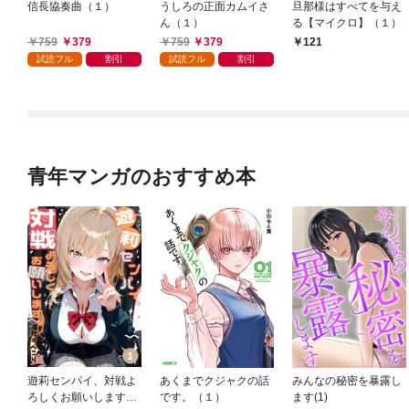
信長協奏曲（１）
うしろの正面カムイさ
旦那様はすべてを与え
ん（１）
る【マイクロ】（１）
759
379
759
379
121
試読フル
割引
試読フル
割引
青年マンガのおすすめ本
遊莉センパイ、対戦よ
あくまでクジャクの話
みんなの秘密を暴露し
ろしくお願いします。
です。（１）
ます(1)