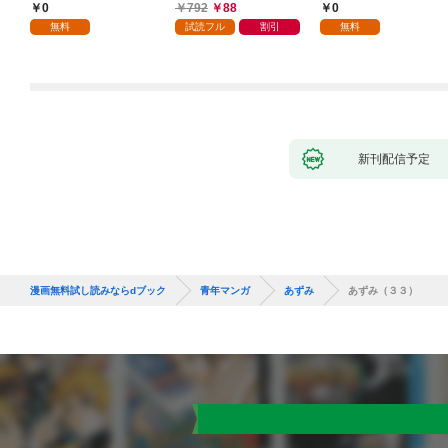
1
0
792
88
0
無料
試読フル
割引
無料
新刊配信予定
漫画無料試し読みならdブック
青年マンガ
あずみ
あずみ（３３）