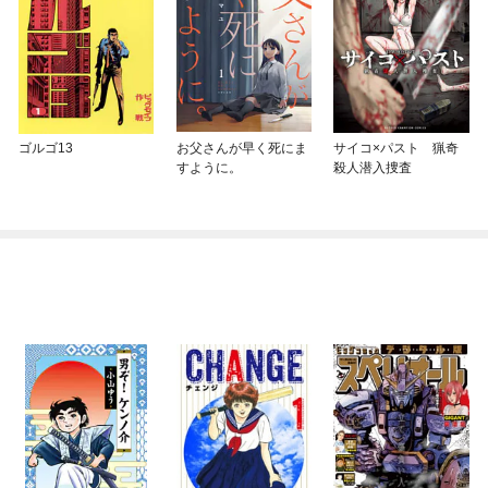
ゴルゴ13
お父さんが早く死にま
サイコ×パスト 猟奇
すように。
殺人潜入捜査