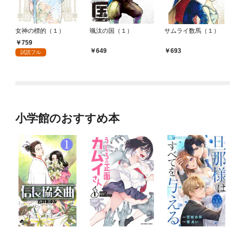
女神の標的（１）
颯汰の国（１）
サムライ数馬（１）
759
649
693
試読フル
小学館のおすすめ本