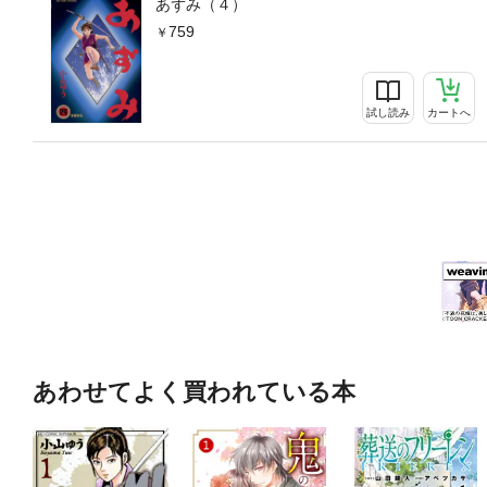
あずみ（４）
759
試し読み
カートへ
あわせてよく買われている本