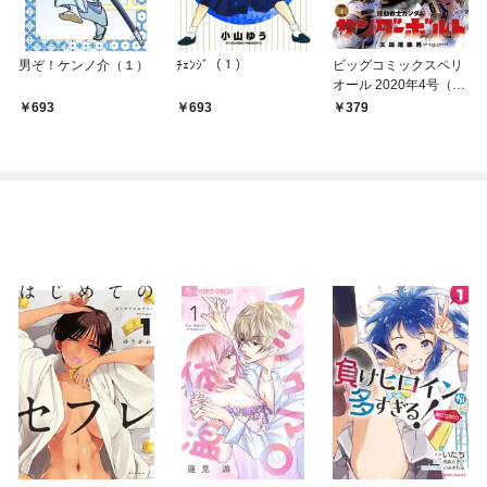
男ぞ！ケンノ介（１）
ﾁｪﾝｼﾞ（１）
ビッグコミックスペリ
オール 2020年4号（20
20年1月24日発売）
693
693
379