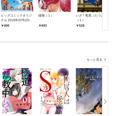
ビッグコミックオリジ
雄飛（１）
いざ！竜馬（たつま）
ナル 2019年20号(201
（１）
9年10月4日発売)
400
693
528
もっと見る