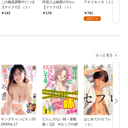
この極道調教中につき
同居人は秘密のSカレ
アオイホノオ（１）
【マイクロ】（１）
【マイクロ】（１）
781
143
176
試読フル
もっと見る
ヤングチャンピオン20
だらしのない姉＜連載
はじめてのセフレ
26年No.17
版＞1話 Hカップの姉
（１）