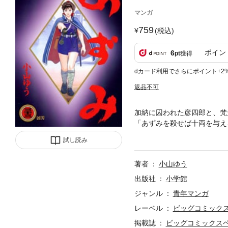
マンガ
759
(税込)
ポイン
6
pt
獲得
dカード利用でさらにポイント+2
返品不可
加納に囚われた彦四郎と、梵
「あずみを殺せば十両を与え
に。そんな中、あずみは梵天
試し読み
著者
小山ゆう
出版社
小学館
ジャンル
青年マンガ
レーベル
ビッグコミック
掲載誌
ビッグコミックス