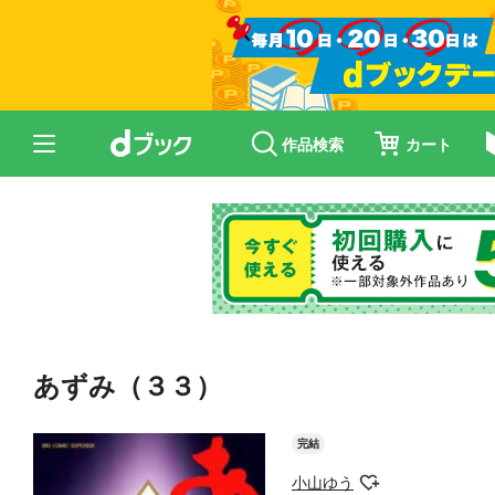
作品検索
カート
あずみ（３３）
完結
小山ゆう