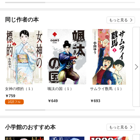
同じ作者の本
もっと見る
女神の標的（１）
颯汰の国（１）
サムライ数馬（１）
男ぞ
759
649
693
6
試読フル
小学館のおすすめ本
もっと見る