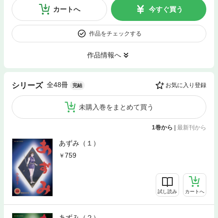
カートへ
今すぐ買う
作品をチェックする
作品情報へ
全48冊
シリーズ
お気に入り登録
完結
未購入巻をまとめて買う
1巻から
|
最新刊から
あずみ（１）
759
試し読み
カートへ
あずみ（２）