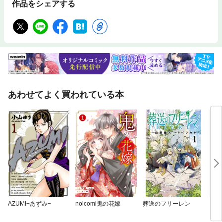
作品をシェアする
あわせてよく買われている本
AZUMI−あずみ−
noicomi鬼の花嫁
葬送のフリーレン
ゴル