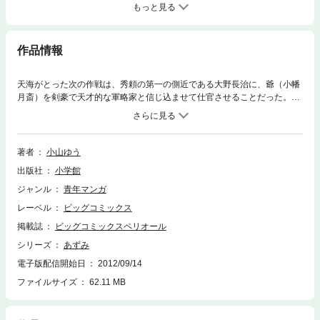
もっと見る
作品情報
天海がとった次の作戦は、秀頼の第一の側近である大野長治に、爺（小幡
月斎）を剣豪で天才的な軍略家と信じ込ませて仕官させることだった。豊
臣方に放ってある隠密のky9応力も得て、爺はなんなく仕官することに成
功。あずみとも共々、一挙に敵方の中枢へ潜り込むのだが……
著者
小山ゆう
出版社
小学館
ジャンル
青年マンガ
レーベル
ビッグコミックス
掲載誌
ビッグコミックスペリオール
シリーズ
あずみ
電子版配信開始日
2012/09/14
ファイルサイズ
62.11 MB