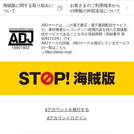
海賊版に関する取り組みに
お客さまのご利用端末から
ついて
の情報の外部送信について
ABJマークは、この電子書店・電子書籍配信サービス
が、著作権者からコンテンツ使用許諾を得た正規版配
信サービスであることを示す登録商標（登録番号 第
6091713号）です。
ABJマークの詳細、ABJマークを掲示しているサービス
の一覧はこちら
→
https://aebs.or.jp/
dアカウントを発行する
dアカウントログイン