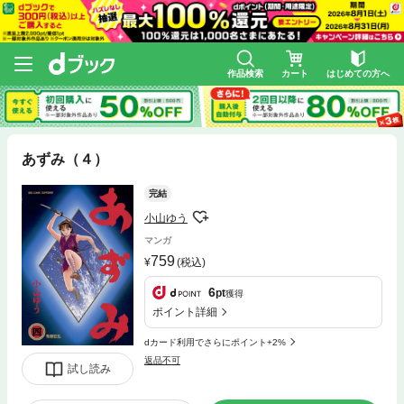
作品検索
カート
はじめての方へ
あずみ（４）
完結
小山ゆう
マンガ
759
(税込)
6
pt
獲得
ポイント詳細
dカード利用でさらにポイント+2%
返品不可
試し読み