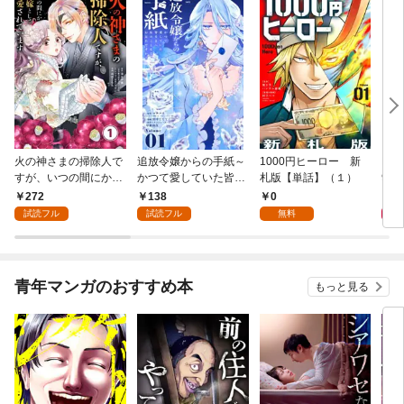
火の神さまの掃除人で
追放令嬢からの手紙～
1000円ヒーロー 新
DIM
すが、いつの間にか花
かつて愛していた皆さ
札版【単話】（１）
9.
嫁として溺愛されてい
まへ 私のことなどお忘
272
138
0
8
ます【単話】（１）
れですか？～【単話】
試読フル
試読フル
無料
（１）
青年マンガのおすすめ本
もっと見る