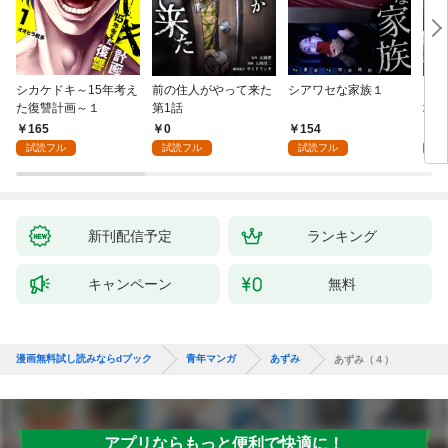
シカケドキ～15年考え
前の住人がやって来た
シアワセな家族１
16
た復讐計画～１
第1話
地獄
165
0
154
1
試読フル
試読フル
試読フル
試
新刊配信予定
ランキング
キャンペーン
無料
漫画無料試し読みならdブック
青年マンガ
あずみ
あずみ（４）
アプリならもっと便利で快適に！