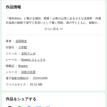
作品情報
『海街diary』と繋がる物語、開幕！山形の山里にある小さな温泉町・河鹿
沢温泉の旅館で湯守り見習いとして働く和樹。弟の守とともに、旅館の女
将や周囲の大人の思惑に時に守られ時に翻弄されながら暮らしている。大
人たちの抱える過去、そして河鹿沢温泉に数年前に引っ越してきた旅館の
大女将の孫娘・妙をはじめ幼なじみ達との友情と恋と人生が静かに紡がれ
ていくーーー
著者
吉田秋生
出版社
小学館
ジャンル
女性マンガ
レーベル
flowers コミックス
掲載誌
flowers
シリーズ
詩歌川百景
電子版配信開始日
2020/10/09
ファイルサイズ
35.31 MB
作品をシェアする