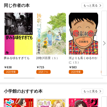
同じ作者の本
もっと見る
夢みる頃をすぎても
詩歌川百景（１）
河よりも長くゆるやか
吉田
に（１）
638
715
583
2,
試読増量
試読フル
試読増量
試
小学館のおすすめ本
もっと見る