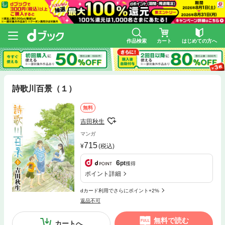
作品検索
カート
はじめての方へ
詩歌川百景（１）
無料
吉田秋生
マンガ
715
(税込)
6
pt
獲得
ポイント詳細
dカード利用でさらにポイント+2%
返品不可
無料で読む
カートへ