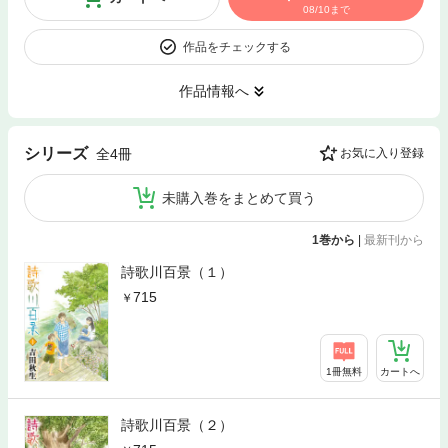
08/10まで
作品をチェックする
作品情報へ
シリーズ
全4冊
お気に入り登録
未購入巻をまとめて買う
1巻から
|
最新刊から
詩歌川百景（１）
715
1冊無料
カートへ
詩歌川百景（２）