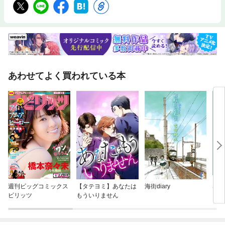
あわせてよく買われている本
週刊ビッグコミックス
【タテヨミ】あなたは
海街diary
SPY
ピリッツ
もういりません