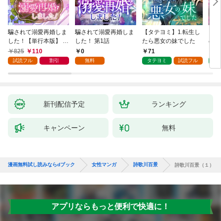
騙されて溺愛再婚しま
騙されて溺愛再婚しま
【タテヨミ】1.転生し
【タ
した！【単行本版】 1
した！ 第1話
たら悪女の妹でした
の私
巻
825
110
0
71
7
試読フル
割引
無料
タテヨミ
試読フル
タ
新刊配信予定
ランキング
キャンペーン
無料
漫画無料試し読みならdブック
女性マンガ
詩歌川百景
詩歌川百景（１）
アプリならもっと便利で快適に！