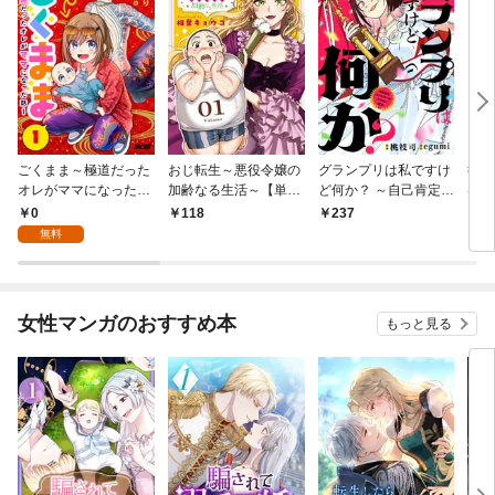
ごくまま～極道だった
おじ転生～悪役令嬢の
グランプリは私ですけ
後宮
オレがママになった話
加齢なる生活～【単
ど何か？ ～自己肯定モ
は謎
～【単話】（１）
話】（１）
ンスターのミスコン無
（１
0
118
237
2
双～【単話】（１）
無料
女性マンガのおすすめ本
もっと見る