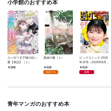
小学館のおすすめ本
スパダリ王子様の狂い
真綿の檻（１）
ビッグコミック 2026
愛【単話】（１）
年16号（2026年8月7
日発売）
528
510
209
試読フル
新着
青年マンガのおすすめ本