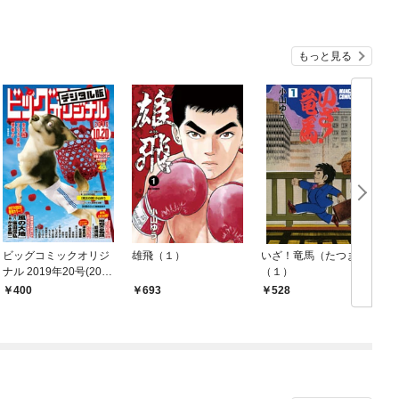
もっと見る
ビッグコミックオリジ
雄飛（１）
いざ！竜馬（たつま）
ナル 2019年20号(201
（１）
9年10月4日発売)
400
693
528