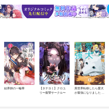
結界師の一輪華
【タテヨミ】クロユ
異世界転移したら愛犬
リ〜復讐サークル〜
が最強になりました ～
シルバーフェンリルと
俺が異世界暮らしを始
めたら～ THE COMIC