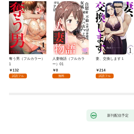
奪う男（フルカラー）
人妻物語（フルカラ
妻、交換します１
1
ー）01
132
0
214
試読フル
無料
試読フル
新刊配信予定