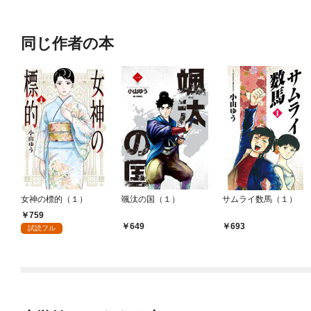
OMIC
同じ作者の本
女神の標的（１）
颯汰の国（１）
サムライ数馬（１）
759
649
693
試読フル