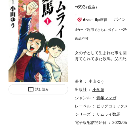
693
(税込)
ポイン
6
pt
獲得
dカード利用でさらにポイント+2
返品不可
女の子として生まれた事を世
育てられてきた数馬。父の死
父の会社を継ぐことを決意し
著者
小山ゆう
試し読み
出版社
小学館
ジャンル
青年マンガ
レーベル
ビッグコミック
シリーズ
サムライ数馬
電子版配信開始日
2023/05