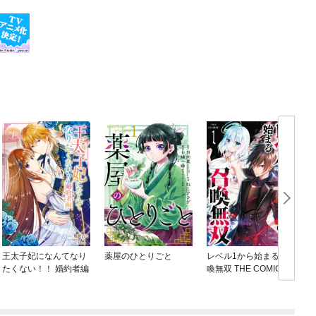
王太子妃になんてなり
薬屋のひとりごと
レベル1から始まる召
たくない！！ 婚約者編
喚無双 THE COMIC
ね