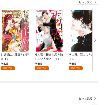
もっと見る
お嬢様はお仕置きが好
極と蕾～極道と恋を知
その男、沼につき。
き（１）
らない人妻と～（１）
（１）
528
583
583
試読フル
試読フル
試読フル
もっと見る