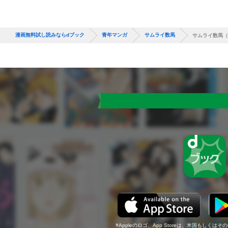
漫画無料試し読みならdブック
青年マンガ
サムライ数馬
サムライ数馬（
Appleのロゴ、App Storeは、米国もしくはそ