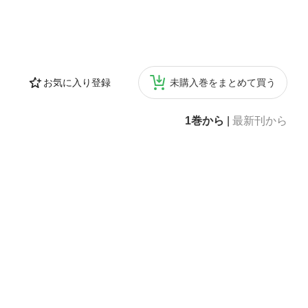
お気に入り登録
未購入巻をまとめて買う
1巻から
|
最新刊から