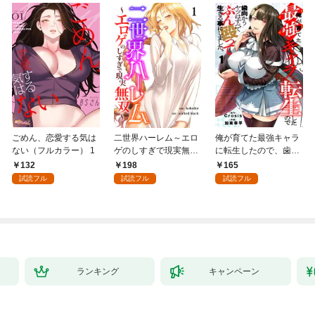
ごめん、恋愛する気は
二世界ハーレム～エロ
俺が育てた最強キャラ
ない（フルカラー） 1
ゲのしすぎで現実無双
に転生したので、歯向
～１
かうヤツはすべてぶん
132
198
165
殴って生きる事にしま
試読フル
試読フル
試読フル
した。１
ランキング
キャンペーン