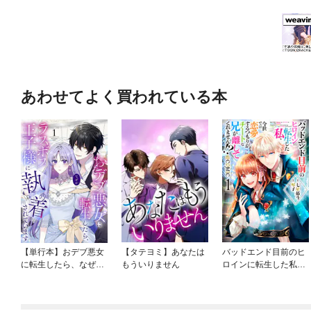
あわせてよく買われている本
【単行本】おデブ悪女
【タテヨミ】あなたは
バッドエンド目前のヒ
に転生したら、なぜか
もういりません
ロインに転生した私、
ラスボス王子様に執着
今世では恋愛するつも
されています
りがチートな兄が離し
てくれません！？@C