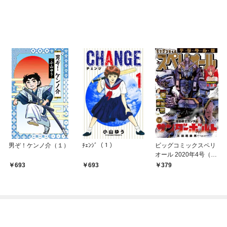
男ぞ！ケンノ介（１）
ﾁｪﾝｼﾞ（１）
ビッグコミックスペリ
オール 2020年4号（20
20年1月24日発売）
693
693
379