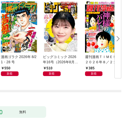
漫画ゴラク 2026年 8/2
ビッグコミック 2026
週刊漫画ＴＩＭＥＳ
1・28 号
年16号（2026年8月7
２０２６年８／２１・
日発売）
２８合併号
550
510
385
新着
新着
新着
無料