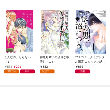
こんなの、しらない
神無月紫子の優雅な暇
プチコミック【デジタ
（１）
潰し（１）
ル限定 コミックス試し
読み特典付き】 2026
583
291
583
689
年9月号（2026年8月7
試読フル
割引
試読フル
新着
日発売）