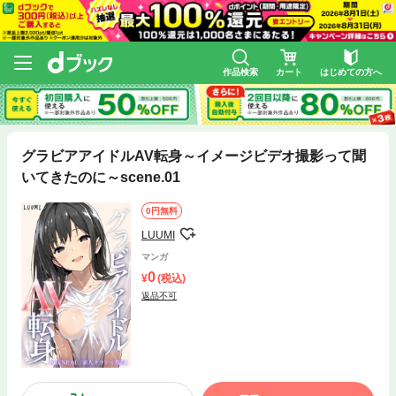
作品検索
カート
はじめての方へ
グラビアアイドルAV転身～イメージビデオ撮影って聞
いてきたのに～scene.01
0円無料
LUUMI
マンガ
0
(税込)
返品不可