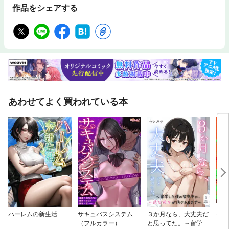
作品をシェアする
あわせてよく買われている本
ハーレムの新生活
サキュバスシステム
３か月なら、大丈夫だ
チェ
（フルカラー）
と思ってた。～留学し