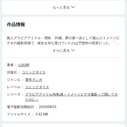
もっと見る
作品情報
新人グラビアアイドル・潤奈、20歳。夢の第一歩として挑んだイメージビ
デオの撮影現場で、彼女を待ち受けていたのは予想外の現実だった。「マ
ッサージシーンは普通よ」と冷たく告げるマネージャーの彩花。彼女自
身、元グラドルからAV女優へと転身した暗い過去を抱える。潤奈は知らず
知らずのうちに「IV」の枠を超えた世界へ引きずり込まれていく――scen
e.01「新人グラドル潤奈」
著者
LUUMI
出版社
コミックダイス
ジャンル
青年マンガ
レーベル
コミックダイス
シリーズ
グラビアアイドルAV転身～イメージビデオ撮影って聞いてき
たのに～
電子版配信開始日
2025/08/15
ファイルサイズ
3.42 MB