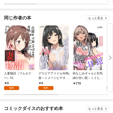
た僕の留守中に、一途
な彼女が汚されるまで
～
同じ作者の本
もっと見る
人妻物語（フルカラ
グラビアアイドルAV転
幼なじみギャルと巨乳
幼な
ー）01
身～イメージビデオ撮
姉の甘い罠～ミイヒと
姉の
影って聞いてきたのに
メル姉～【合冊版】1
メル
0
0
0
770
～scene.01
無料
無料
コミックダイスのおすすめ本
もっと見る