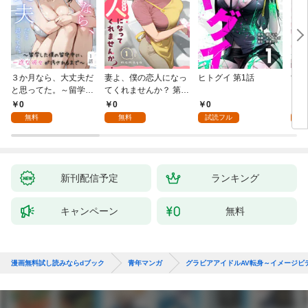
３か月なら、大丈夫だ
妻よ、僕の恋人になっ
ヒトグイ 第1話
世界
と思ってた。～留学し
てくれませんか？ 第1
レベ
た僕の留守中に、一途
話
0
0
0
0
な彼女が汚されるまで
無料
無料
試読フル
～ 1話
新刊配信予定
ランキング
キャンペーン
無料
漫画無料試し読みならdブック
青年マンガ
グラビアアイドルAV転身～イメージビ