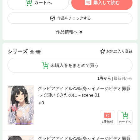
カートへ
購入して読む
作品をチェックする
作品情報へ
シリーズ
全9冊
お気に入り登録
未購入巻をまとめて買う
1巻から
|
最新刊から
グラビアアイドルAV転身～イメージビデオ撮影
って聞いてきたのに～scene.01
0
1冊無料
カートへ
グラビアアイドルAV転身～イメージビデオ撮影