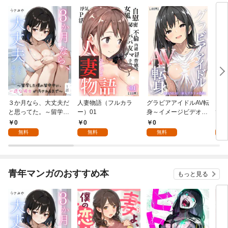
３か月なら、大丈夫だ
人妻物語（フルカラ
グラビアアイドルAV転
メン
と思ってた。～留学し
ー）01
身～イメージビデオ撮
て【
た僕の留守中に、一途
影って聞いてきたのに
コミ
0
0
0
0
な彼女が汚されるまで
～scene.01
無料
無料
無料
～ 1話
青年マンガのおすすめ本
もっと見る