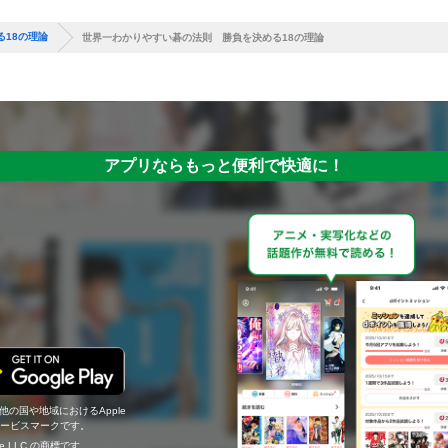
18の理論
世界一わかりやすい碁の法則 勝負を決める18の理論
アプリならもっと便利で快適に！
の他の国や地域におけるApple
c.のサービスマークです。
ogle LLC の商標です。