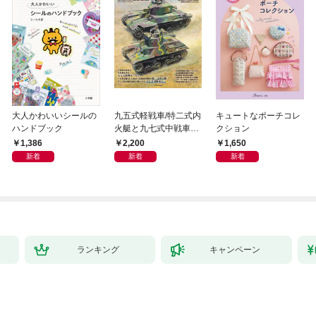
大人かわいいシールの
九五式軽戦車/特二式内
キュートなポーチコレ
ハンドブック
火艇と九七式中戦車完
クション
全ガイド
1,386
2,200
1,650
新着
新着
新着
ランキング
キャンペーン