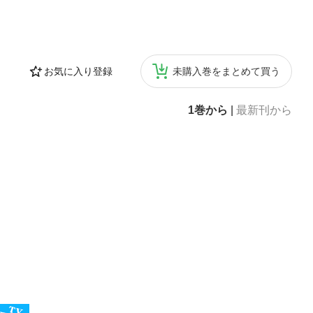
お気に入り登録
未購入巻をまとめて買う
1巻から
|
最新刊から