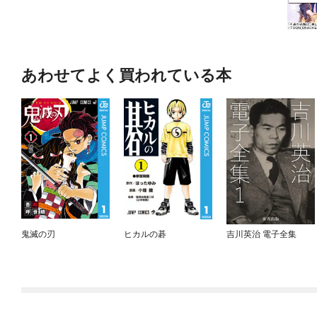
あわせてよく買われている本
鬼滅の刃
ヒカルの碁
吉川英治 電子全集