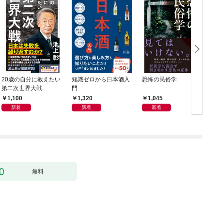
20歳の自分に教えたい
知識ゼロから日本酒入
恐怖の民俗学
週
第二次世界大戦
門
年
1,100
1,320
1,045
新着
新着
新着
無料