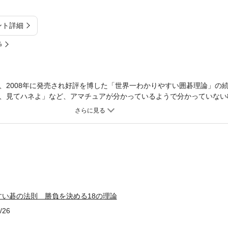
ント詳細
%
、2008年に発売され好評を博した「世界一わかりやすい囲碁理論」の
、見てハネよ」など、アマチュアが分かっているようで分かっていない
た、練習問題では、前作で解説した10の理論を含めて多数出題してお
の理論をきっちり身につければ、もはや向かうところ敵なし!?■CONTE
１章】価値ある封鎖をせよ／【第２章】囲うと相手も増える／【第３章
、見てハネよ／【第５章】シチョウの良し悪しだけで碁を打つな／【第
生きる前に周囲を見よ／【第８章】手割りで判断せよ／【第９章】練習
４１年３月２２日生。東京都出身。小林光一九段門下。５０年院生。５
四段、６０年五段、６１年六段、平成２年七段、７年八段、１３年九段
大手合第２部３等。６１年第１１期棋聖戦五段戦準優勝。同６１年第１
２回新鋭トーナメント準優勝。５年第８期ＮＥＣ俊英トーナメント優勝
い碁の法則 勝負を決める18の理論
１２年第５６期本末坊リーグ入り。平成１９年通算６００勝達成。昭和
/26
）。※著者略歴は書籍刊行時のものを表示しています。