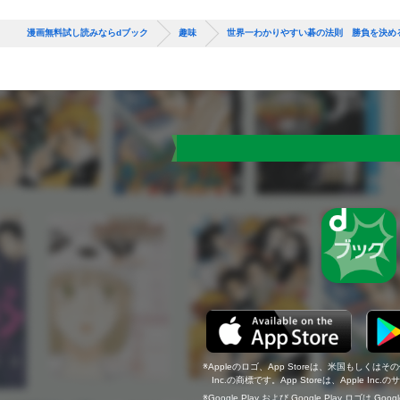
漫画無料試し読みならdブック
趣味
世界一わかりやすい碁の法則 勝負を決める
Appleのロゴ、App Storeは、米国もしくはそ
Inc.の商標です。App Storeは、Apple In
Google Play および Google Play ロゴは Go