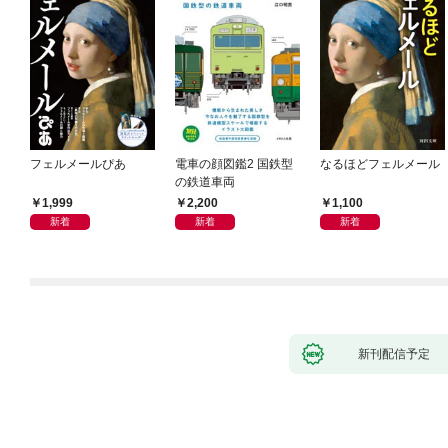
フェルメールぴあ
電車の顔図鑑2 国鉄型
なるほどフェルメール
の鉄道車両
1,999
2,200
1,100
新着
新着
新着
新刊配信予定