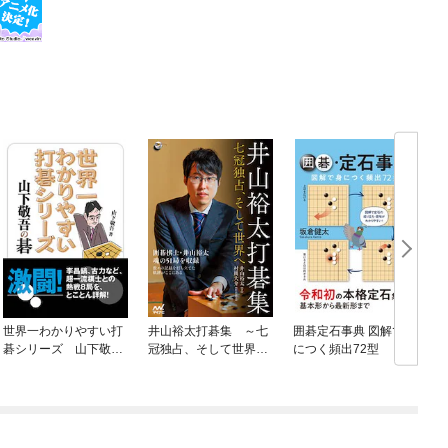
世界一わかりやすい打
井山裕太打碁集 ～七
囲碁定石事典 図解で身
碁シリーズ 山下敬吾
冠独占、そして世界へ
につく頻出72型
の碁
～