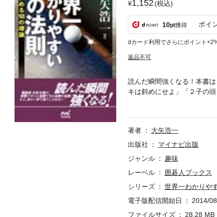
1,152
(税込)
ポイ
10
pt
獲得
dカード利用でさらにポイント+2
返品不可
読んだ瞬間強くなる！本書は
キは斜めにせよ」「２子の頭
やさしく解説しています。ま
まることでしょう。本書の18
負を決める１８の理論／【第
著者
大矢浩一
にせよ／【第４章】２子の頭
音につられるな／【第７章】
出版社
マイナビ出版
一（オオヤコウイチ） 昭和
ジャンル
趣味
年二段、５７年三段、５８年
レーベル
囲碁人ブックス
留園杯争奪戦準優勝。６０年
メント準優勝。平成３年第２
シリーズ
世界一わかりやす
期王座戦挑戦者決定戦進出。
電子版配信開始日
2014/08
人賞（３４勝５敗、１７連勝
ファイルサイズ
28.28 MB