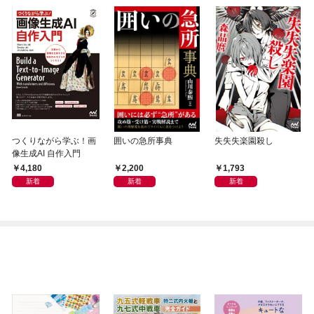
つくりながら学ぶ！画
囲いの急所事典
失失失楽園殺し
像生成AI 自作入門
4,180
2,200
1,793
新着
新着
新着