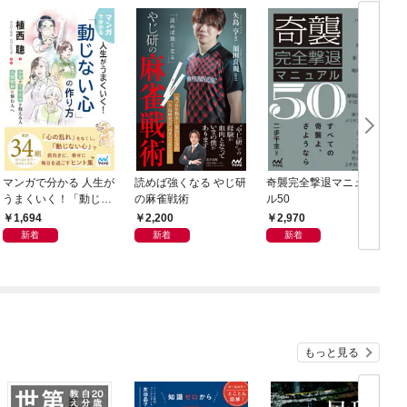
マンガで分かる 人生が
読めば強くなる やじ研
奇襲完全撃退マニュア
うまくいく！「動じな
の麻雀戦術
ル50
い心」の作り方
1,694
2,200
2,970
新着
新着
新着
もっと見る