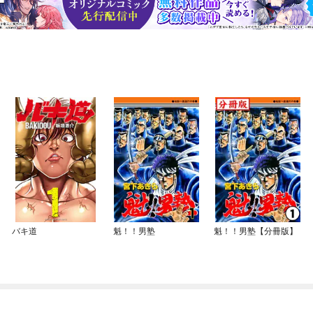
バキ道
魁！！男塾
魁！！男塾【分冊版】