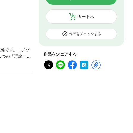
カートへ
作品をチェックする
続編です。「ノゾ
作品をシェアする
8つの「理論」を
り、より理解が深
NTS【序章】勝
】ノゾキは斜め
６章】相手の石
問題■著者大矢浩
５年入段、５６
。５９年第８期
７回新鋭トーナ
。１０年第４６
６０年棋道賞新