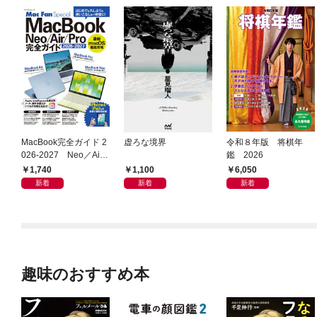
MacBook完全ガイド 2
虚ろな境界
令和８年版 将棋年
026-2027 Neo／Air
鑑 2026
／Pro対応
1,740
1,100
6,050
新着
新着
新着
趣味のおすすめ本