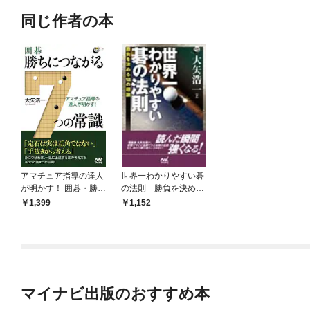
同じ作者の本
アマチュア指導の達人
世界一わかりやすい碁
が明かす！ 囲碁・勝ち
の法則 勝負を決める
につながる7つの常識
18の理論
1,399
1,152
マイナビ出版のおすすめ本