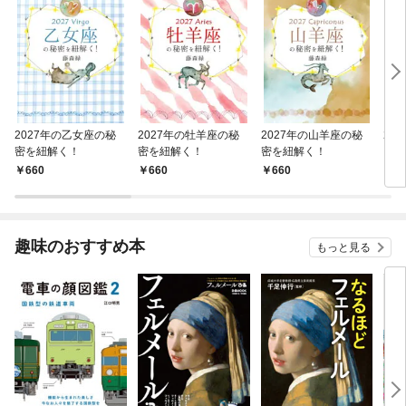
2027年の乙女座の秘
2027年の牡羊座の秘
2027年の山羊座の秘
20
密を紐解く！
密を紐解く！
密を紐解く！
を紐
660
660
660
6
趣味のおすすめ本
もっと見る