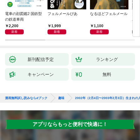
電車の顔図鑑2 国鉄型
フェルメールぴあ
なるほどフェルメール
大人
の鉄道車両
ハン
2,200
1,999
1,100
1,
新着
新着
新着
新刊配信予定
ランキング
キャンペーン
無料
漫画無料試し読みならdブック
趣味
2002年（2月4日〜2003年2月3日）生まれ
アプリならもっと便利で快適に！