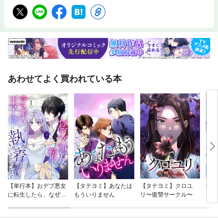
あわせてよく買われている本
【単行本】おデブ悪女
【タテヨミ】あなたは
【タテヨミ】クロユ
病弱
に転生したら、なぜか
もういりません
リ〜復讐サークル〜
が、
ラスボス王子様に執着
ぎて
されています
たち