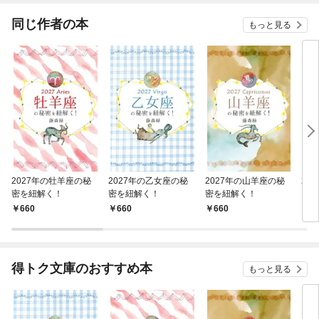
ね！
同じ作者の本
もっと見る
2027年の牡羊座の秘
2027年の乙女座の秘
2027年の山羊座の秘
20
密を紐解く！
密を紐解く！
密を紐解く！
を紐
660
660
660
6
得トク文庫のおすすめ本
もっと見る