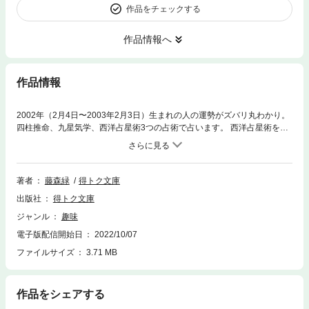
作品をチェックする
作品情報へ
作品情報
2002年（2月4日〜2003年2月3日）生まれの人の運勢がズバリ丸わかり。
四柱推命、九星気学、西洋占星術3つの占術で占います。 西洋占星術を基
準にして、一年間を更に10等分ほどにして、それぞれの各期間に生まれた
人の性質や運勢も記載してます。 365日全ての各日生まれの人への、ワン
ポイントのコメントも記載しています。 その一年間に生まれた全ての人
が、楽しめる内容の本となっています。 ご自分の生年だけではなく、家族
著者
藤森緑
得トク文庫
や好きな異性の生年の運勢の本も、合わせてご購入されることがお勧めで
出版社
得トク文庫
す。 この本をお読みになり、ご自分や気になる人の性質や運勢に思いを馳
せると共に、自分が進むべき方向を考えたり、開運方法を積極的に取り入
ジャンル
趣味
れたりしてみてください。
電子版配信開始日
2022/10/07
ファイルサイズ
3.71 MB
作品をシェアする