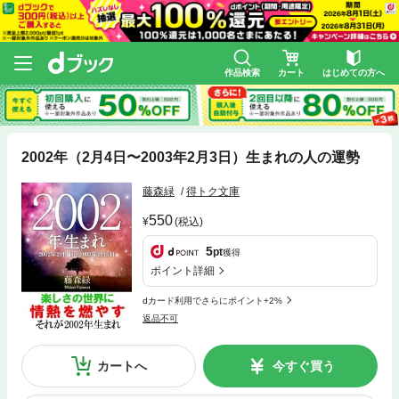
作品検索
カート
はじめての方へ
2002年（2月4日〜2003年2月3日）生まれの人の運勢
藤森緑
得トク文庫
550
(税込)
5
pt
獲得
ポイント詳細
dカード利用でさらにポイント+2%
返品不可
カートへ
今すぐ買う